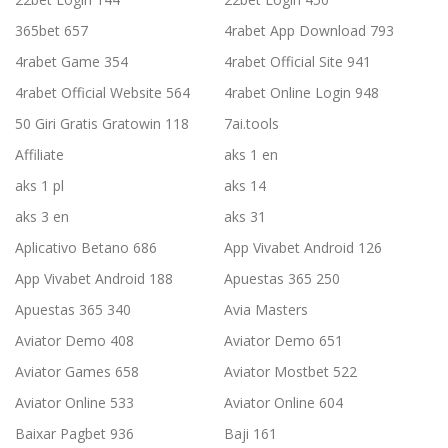
365bet 657
4rabet App Download 793
4rabet Game 354
4rabet Official Site 941
4rabet Official Website 564
4rabet Online Login 948
50 Giri Gratis Gratowin 118
7ai.tools
Affiliate
aks 1 en
aks 1 pl
aks 14
aks 3 en
aks 31
Aplicativo Betano 686
App Vivabet Android 126
App Vivabet Android 188
Apuestas 365 250
Apuestas 365 340
Avia Masters
Aviator Demo 408
Aviator Demo 651
Aviator Games 658
Aviator Mostbet 522
Aviator Online 533
Aviator Online 604
Baixar Pagbet 936
Baji 161