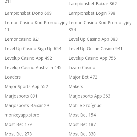
211
Lampionsbet Baixar 862
Lampionsbet Dono 669
Lampionsbet Login 798
Lemon Casino Kod Promocyjny
Lemon Casino Kod Promocyjny
11
354
Lemoncasino 821
Level Up Casino App 383
Level Up Casino Sign Up 654
Level Up Online Casino 941
Levelup Casino App 492
Levelup Casino App 756
Levelup Casino Australia 445
Lizaro Casino
Loaders
Major Bet 472
Major Sports App 552
Makers
Marjosports 891
Marjosports App 363
Marjosports Baixar 29
Mobile Στοίχημα
monkeyapp.store
Most Bet 154
Most Bet 179
Most Bet 187
Most Bet 273
Most Bet 338