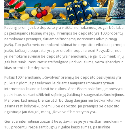
Kadangi premijos be depozito yra visiškai nemokamos, jos gali būti labai
pageidaujamos lošimų mėgėjų. Premijos be depozito yra 100 procentų
nemokamos premijos, skiriamos žmonėms, norintiems atlikti pirmąjį
įnašą. Tuo pačiu metu nemokami sukimai be depozito reikalauja pirmojo
įnašo, tačiau jie paprastai yra per dideli ir populiaresni. Pavyzdžiui, net
jei nemokami sukimai be depozito yra nemokami, jie gali būti menki ir jų
gali būti sunku rasti. Net ir atsižvelgiant į individualumą, verta išbandyti ir
kitas premijas be depozito.
Puikus 100 nemokamų „Revolves“ premijų be depozito pasiūlymas yra
puikus ir įdomus pasiūlymas, leidžiantis naujiems žmonėms tyrinėti
internetinius kazino ir žaisti be rizikos. Visos išsamios lošimų įmonės yra
patikrintos siekiant užtikrinti sąžiningą žaidimą ir saugesnius išmokėjimus.
Manome, kad mūsų klientai uždirbo daug daugiau nei bet kur kitur, kur
galima rasti kokybiškų premijų be depozito. Jei premijos be depozito
egzistuoja jau daugelį metų, „Revolves“ be statymo yra…
Geriausi internetiniai uostai iš tiesų žavi, nes jie yra visiškai nemokami –
100 procentų. Nepaisant būgnų ir galite keisti sumas, pasirinkite