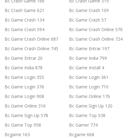
Bc Crash Game 166
Bc Crash Game 319
Bc Crash Game 621
Bc Game Crash 109
Bc Game Crash 134
Bc Game Crash 57
Bc Game Crash 594
Bc Game Crash Online 570
Bc Game Crash Online 687
Bc Game Crash Online 724
Bc Game Crash Online 745
Bc Game Entrar 197
Bc Game Entrar 20
Bc Game India 799
Bc Game India 878
Bc Game Install 4
Bc Game Login 355
Bc Game Login 361
Bc Game Login 376
Bc Game Login 710
Bc Game Login 908
Bc Game Online 176
Bc Game Online 316
Bc Game Sign Up 120
Bc Game Sign Up 578
Bc Game Top 538
Bc Game Top 958
Bc Gamer 774
Bcgame 163
Bcgame 668