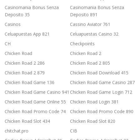
Casinomania Bonus Senza
Casinomania Bonus Senza
Deposito 35
Deposito 891
Casinos
Cassino Aviator 761
Celuapuestas App 821
Celuapuestas Casino 32
CH
Checkpoints
Chicken Road
Chicken Road 2
Chicken Road 2 286
Chicken Road 2 805
Chicken Road 2 879
Chicken Road Download 415
Chicken Road Game 136
Chicken Road Game Casino 287
Chicken Road Game Casino 941
Chicken Road Game Login 712
Chicken Road Game Online 55
Chicken Road Login 381
Chicken Road Promo Code 74
Chicken Road Promo Code 890
Chicken Road Slot 434
Chicken Road Slot 820
chitchat.pro
CIB