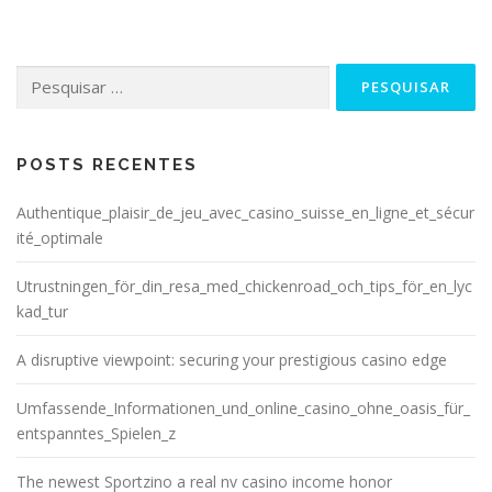
POSTS RECENTES
Authentique_plaisir_de_jeu_avec_casino_suisse_en_ligne_et_sécur
ité_optimale
Utrustningen_för_din_resa_med_chickenroad_och_tips_för_en_lyc
kad_tur
A disruptive viewpoint: securing your prestigious casino edge
Umfassende_Informationen_und_online_casino_ohne_oasis_für_
entspanntes_Spielen_z
The newest Sportzino a real nv casino income honor