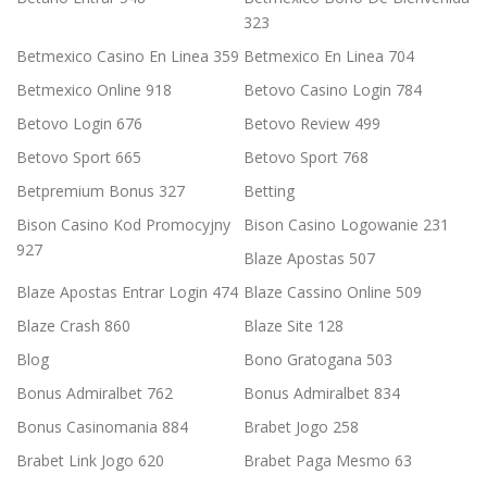
323
Betmexico Casino En Linea 359
Betmexico En Linea 704
Betmexico Online 918
Betovo Casino Login 784
Betovo Login 676
Betovo Review 499
Betovo Sport 665
Betovo Sport 768
Betpremium Bonus 327
Betting
Bison Casino Kod Promocyjny
Bison Casino Logowanie 231
927
Blaze Apostas 507
Blaze Apostas Entrar Login 474
Blaze Cassino Online 509
Blaze Crash 860
Blaze Site 128
Blog
Bono Gratogana 503
Bonus Admiralbet 762
Bonus Admiralbet 834
Bonus Casinomania 884
Brabet Jogo 258
Brabet Link Jogo 620
Brabet Paga Mesmo 63