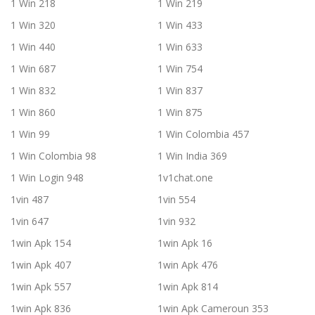
1 Win 218
1 Win 219
1 Win 320
1 Win 433
1 Win 440
1 Win 633
1 Win 687
1 Win 754
1 Win 832
1 Win 837
1 Win 860
1 Win 875
1 Win 99
1 Win Colombia 457
1 Win Colombia 98
1 Win India 369
1 Win Login 948
1v1chat.one
1vin 487
1vin 554
1vin 647
1vin 932
1win Apk 154
1win Apk 16
1win Apk 407
1win Apk 476
1win Apk 557
1win Apk 814
1win Apk 836
1win Apk Cameroun 353