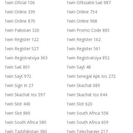
1win Oficial 106
1win Ofitsialnii Sait 987
1win Online 339
1win Online 754
1win Online 870
1win Online 968
1win Pakistan 320
1win Promo Code 885
1win Register 122
1win Register 162
1win Register 527
1win Register 561
1win Registratsiya 363
1win Registratsiya 852
1win Sait 801
1win Sayt 48
1win Sayt 972
1win Senegal Apk Ios 272
1win Sign In 27
1win Skachat 689
1win Skachat Ios 597
1win Skachat Ios 644
1win Slot 440
1win Slot 620
1win Slot 880
1win South Africa 558
1win South Africa 580
1win South Africa 609
1win Tadzhikistan 380
1win Telecharger 217