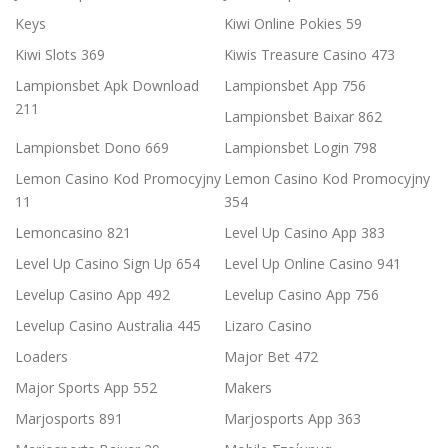
Keys
Kiwi Online Pokies 59
Kiwi Slots 369
Kiwis Treasure Casino 473
Lampionsbet Apk Download
Lampionsbet App 756
211
Lampionsbet Baixar 862
Lampionsbet Dono 669
Lampionsbet Login 798
Lemon Casino Kod Promocyjny
Lemon Casino Kod Promocyjny
11
354
Lemoncasino 821
Level Up Casino App 383
Level Up Casino Sign Up 654
Level Up Online Casino 941
Levelup Casino App 492
Levelup Casino App 756
Levelup Casino Australia 445
Lizaro Casino
Loaders
Major Bet 472
Major Sports App 552
Makers
Marjosports 891
Marjosports App 363