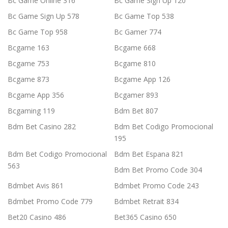
Bc Game Online 316
Bc Game Sign Up 120
Bc Game Sign Up 578
Bc Game Top 538
Bc Game Top 958
Bc Gamer 774
Bcgame 163
Bcgame 668
Bcgame 753
Bcgame 810
Bcgame 873
Bcgame App 126
Bcgame App 356
Bcgamer 893
Bcgaming 119
Bdm Bet 807
Bdm Bet Casino 282
Bdm Bet Codigo Promocional
195
Bdm Bet Codigo Promocional
Bdm Bet Espana 821
563
Bdm Bet Promo Code 304
Bdmbet Avis 861
Bdmbet Promo Code 243
Bdmbet Promo Code 779
Bdmbet Retrait 834
Bet20 Casino 486
Bet365 Casino 650