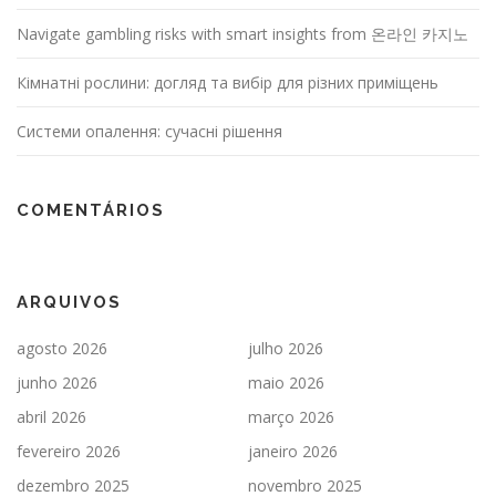
Navigate gambling risks with smart insights from 온라인 카지노
Кімнатні рослини: догляд та вибір для різних приміщень
Системи опалення: сучасні рішення
COMENTÁRIOS
ARQUIVOS
agosto 2026
julho 2026
junho 2026
maio 2026
abril 2026
março 2026
fevereiro 2026
janeiro 2026
dezembro 2025
novembro 2025