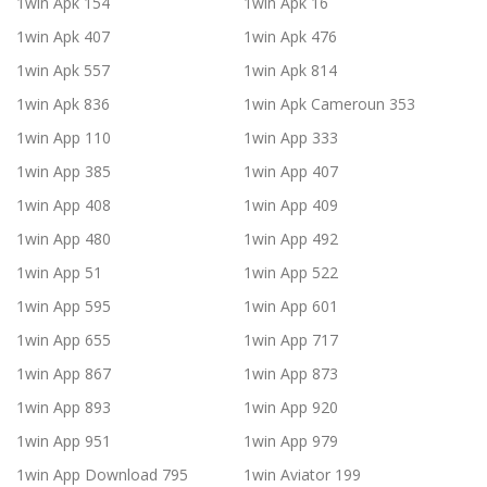
1win Apk 154
1win Apk 16
1win Apk 407
1win Apk 476
1win Apk 557
1win Apk 814
1win Apk 836
1win Apk Cameroun 353
1win App 110
1win App 333
1win App 385
1win App 407
1win App 408
1win App 409
1win App 480
1win App 492
1win App 51
1win App 522
1win App 595
1win App 601
1win App 655
1win App 717
1win App 867
1win App 873
1win App 893
1win App 920
1win App 951
1win App 979
1win App Download 795
1win Aviator 199