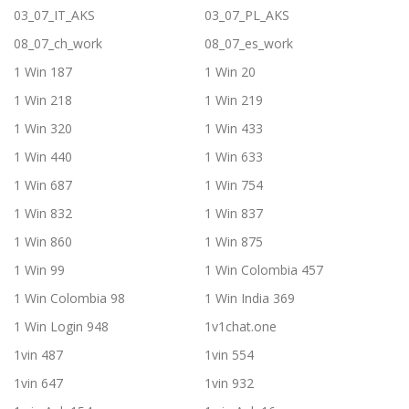
03_07_IT_AKS
03_07_PL_AKS
08_07_ch_work
08_07_es_work
1 Win 187
1 Win 20
1 Win 218
1 Win 219
1 Win 320
1 Win 433
1 Win 440
1 Win 633
1 Win 687
1 Win 754
1 Win 832
1 Win 837
1 Win 860
1 Win 875
1 Win 99
1 Win Colombia 457
1 Win Colombia 98
1 Win India 369
1 Win Login 948
1v1chat.one
1vin 487
1vin 554
1vin 647
1vin 932