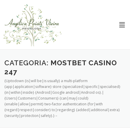
CATEGORIA:
MOSTBET CASINO
247
{Uptodown {is|will be|is usually} a multi-platform
{app|application|software} store {specialized|specific|specialised}
{in|within|inside} {Android|Google android|Android os}.|
{Users|Customers|Consumers} {can|may|could}
{enable|allow|permit} two-factor authentication {for|with
{regard|respect|consider} to|regarding} {added|additional|extra}
{security|protection|safety}.} –