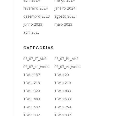
abril 2024
março 2024
fevereiro 2024
janeiro 2024
dezembro 2023
agosto 2023
junho 2023
maio 2023
abril 2023
CATEGORIAS
03_07_IT_AKS
03_07_PL_AKS
08_07_ch_work
08_07_es_work
1 Win 187
1 Win 20
1 Win 218
1 Win 219
1 Win 320
1 Win 433
1 Win 440
1 Win 633
1 Win 687
1 Win 754
1 Win 832
1 Win 837