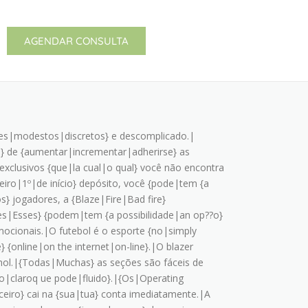
AGENDAR CONSULTA
mples|modestos|discretos} e descomplicado.|
} de {aumentar|incrementar|adherirse} as
exclusivos {que|la cual|o qual} você não encontra
meiro|1º|de início} depósito, você {pode|tem {a
} jogadores, a {Blaze|Fire|Bad fire}
es|Esses} {podem|tem {a possibilidade|an op??o}
mocionais.|O futebol é o esporte {no|simply
{online|on the internet|on-line}.|O blazer
anhol.|{Todas|Muchas} as seções são fáceis de
o|claroq ue pode|fluido}.|{Os|Operating
eiro} cai na {sua|tua} conta imediatamente.|A