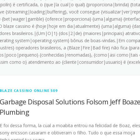
olín} é certificada, o {que|la cual|o qual} {proporciona|brinda} {to
ve {streaming|loading|buffering}, você consegue {visualizar|ver|rep
ze {bet|wager|gamble} {oferece|proporciona} {uma|alguma} {interface
|O blaze cassino é {hoje|hoje em dia|atualmente} {uma|alguma} {da
res brasileiros.|{Um|O|1} {dos|2|de} {maiores|principais} atrativ
perating system|operating-system} bônus de boas-vindas.|Em com
ustres} operadores brasileiros, a {Blaze|Fire|Bad fire} não fica {pa
os|poco|pequeno} {conhecidas|renomadas}, {como|asi como|tais co
im como o} atendimento ao {cliente|consumidor|usuario} é {excele
BLAZE CASSINO ONLINE 509
Garbage Disposal Solutions Folsom Jeff Boaz
Plumbing
E foi dessa forma, la cual a moabita entrou na felicidad de Boaz, ele
sony ericsson casaram e obtiveram o filho. Tudo o que essa moça
tinha period tua sogra, …