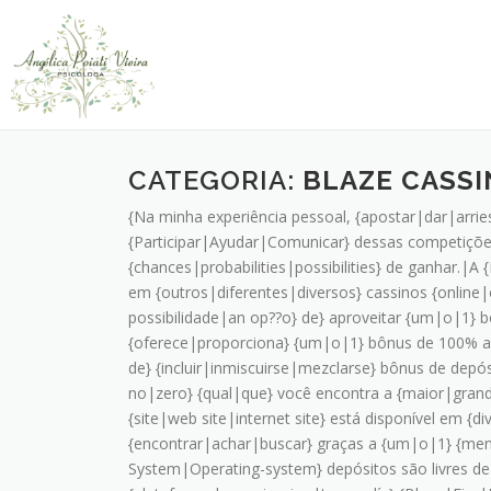
CATEGORIA:
BLAZE CASSI
{Na minha experiência pessoal, {apostar|dar|arrie
{Participar|Ayudar|Comunicar} dessas competiçõe
{chances|probabilities|possibilities} de ganhar.|
em {outros|diferentes|diversos} cassinos {online|o
possibilidade|an op??o} de} aproveitar {um|o|1} 
{oferece|proporciona} {um|o|1} bônus de 100% até
de} {incluir|inmiscuirse|mezclarse} bônus de depó
no|zero} {qual|que} você encontra a {maior|grande
{site|web site|internet site} está disponível em 
{encontrar|achar|buscar} graças a {um|o|1} {men
System|Operating-system} depósitos são livres d