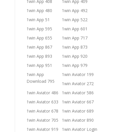
1win App 408
1win App 409
1win App 480
1win App 492
1win App 51
1win App 522
1win App 595
1win App 601
1win App 655
1win App 717
1win App 867
1win App 873
1win App 893
1win App 920
1win App 951
1win App 979
1win App
1win Aviator 199
Download 795
1win Aviator 272
1win Aviator 486
1win Aviator 586
1win Aviator 633
1win Aviator 667
1win Aviator 678
1win Aviator 689
1win Aviator 705
1win Aviator 890
1win Aviator 919
1win Aviator Login