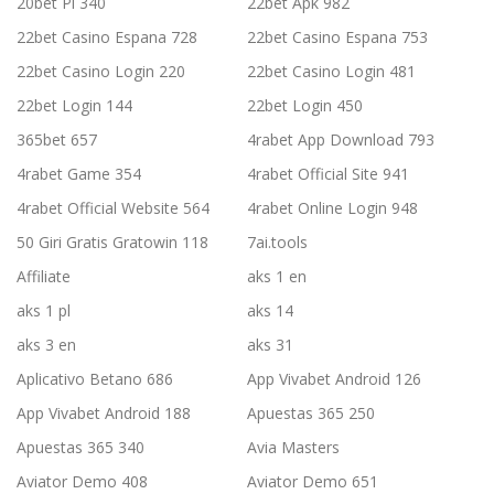
20bet Pl 340
22bet Apk 982
22bet Casino Espana 728
22bet Casino Espana 753
22bet Casino Login 220
22bet Casino Login 481
22bet Login 144
22bet Login 450
365bet 657
4rabet App Download 793
4rabet Game 354
4rabet Official Site 941
4rabet Official Website 564
4rabet Online Login 948
50 Giri Gratis Gratowin 118
7ai.tools
Affiliate
aks 1 en
aks 1 pl
aks 14
aks 3 en
aks 31
Aplicativo Betano 686
App Vivabet Android 126
App Vivabet Android 188
Apuestas 365 250
Apuestas 365 340
Avia Masters
Aviator Demo 408
Aviator Demo 651