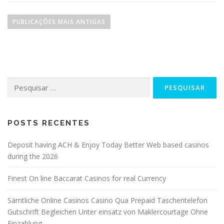
PUBLICAÇÕES MAIS ANTIGAS
POSTS RECENTES
Deposit having ACH & Enjoy Today Better Web based casinos
during the 2026
Finest On line Baccarat Casinos for real Currency
Sämtliche Online Casinos Casino Qua Prepaid Taschentelefon
Gutschrift Begleichen Unter einsatz von Maklercourtage Ohne
Einzahlung