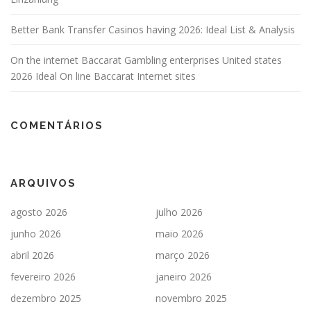
Better Bank Transfer Casinos having 2026: Ideal List & Analysis
On the internet Baccarat Gambling enterprises United states
2026 Ideal On line Baccarat Internet sites
COMENTÁRIOS
ARQUIVOS
agosto 2026
julho 2026
junho 2026
maio 2026
abril 2026
março 2026
fevereiro 2026
janeiro 2026
dezembro 2025
novembro 2025