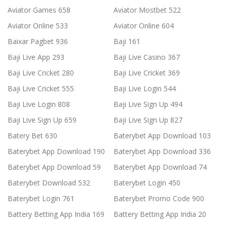
Aviator Games 658
Aviator Mostbet 522
Aviator Online 533
Aviator Online 604
Baixar Pagbet 936
Baji 161
Baji Live App 293
Baji Live Casino 367
Baji Live Cricket 280
Baji Live Cricket 369
Baji Live Cricket 555
Baji Live Login 544
Baji Live Login 808
Baji Live Sign Up 494
Baji Live Sign Up 659
Baji Live Sign Up 827
Batery Bet 630
Baterybet App Download 103
Baterybet App Download 190
Baterybet App Download 336
Baterybet App Download 59
Baterybet App Download 74
Baterybet Download 532
Baterybet Login 450
Baterybet Login 761
Baterybet Promo Code 900
Battery Betting App India 169
Battery Betting App India 20