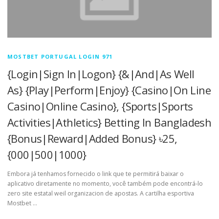
MOSTBET PORTUGAL LOGIN 971
{Login|Sign In|Logon} {&|And|As Well
As} {Play|Perform|Enjoy} {Casino|On Line
Casino|Online Casino}, {Sports|Sports
Activities|Athletics} Betting In Bangladesh
{Bonus|Reward|Added Bonus} ৳25,
{000|500|1000}
Embora já tenhamos fornecido o link que te permitirá baixar o
aplicativo diretamente no momento, você também pode encontrá-lo
zero site estatal weil organizacion de apostas. A cartilha esportiva
Mostbet …