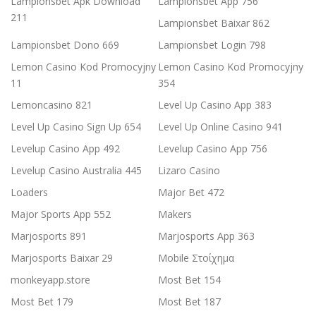
Lampionsbet Apk Download
Lampionsbet App 756
211
Lampionsbet Baixar 862
Lampionsbet Dono 669
Lampionsbet Login 798
Lemon Casino Kod Promocyjny
Lemon Casino Kod Promocyjny
11
354
Lemoncasino 821
Level Up Casino App 383
Level Up Casino Sign Up 654
Level Up Online Casino 941
Levelup Casino App 492
Levelup Casino App 756
Levelup Casino Australia 445
Lizaro Casino
Loaders
Major Bet 472
Major Sports App 552
Makers
Marjosports 891
Marjosports App 363
Marjosports Baixar 29
Mobile Στοίχημα
monkeyapp.store
Most Bet 154
Most Bet 179
Most Bet 187