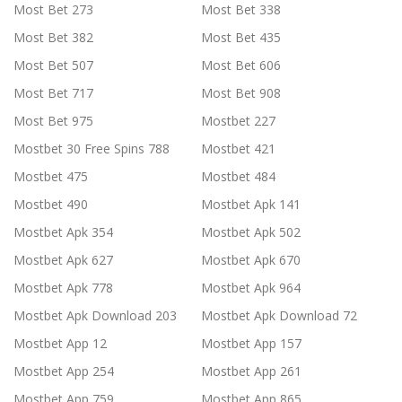
Most Bet 273
Most Bet 338
Most Bet 382
Most Bet 435
Most Bet 507
Most Bet 606
Most Bet 717
Most Bet 908
Most Bet 975
Mostbet 227
Mostbet 30 Free Spins 788
Mostbet 421
Mostbet 475
Mostbet 484
Mostbet 490
Mostbet Apk 141
Mostbet Apk 354
Mostbet Apk 502
Mostbet Apk 627
Mostbet Apk 670
Mostbet Apk 778
Mostbet Apk 964
Mostbet Apk Download 203
Mostbet Apk Download 72
Mostbet App 12
Mostbet App 157
Mostbet App 254
Mostbet App 261
Mostbet App 759
Mostbet App 865