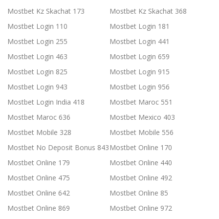
Mostbet Kz Skachat 173
Mostbet Kz Skachat 368
Mostbet Login 110
Mostbet Login 181
Mostbet Login 255
Mostbet Login 441
Mostbet Login 463
Mostbet Login 659
Mostbet Login 825
Mostbet Login 915
Mostbet Login 943
Mostbet Login 956
Mostbet Login India 418
Mostbet Maroc 551
Mostbet Maroc 636
Mostbet Mexico 403
Mostbet Mobile 328
Mostbet Mobile 556
Mostbet No Deposit Bonus 843
Mostbet Online 170
Mostbet Online 179
Mostbet Online 440
Mostbet Online 475
Mostbet Online 492
Mostbet Online 642
Mostbet Online 85
Mostbet Online 869
Mostbet Online 972