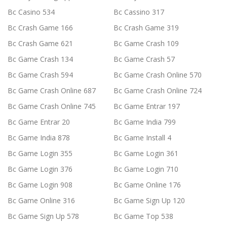
Bc Casino 534
Bc Cassino 317
Bc Crash Game 166
Bc Crash Game 319
Bc Crash Game 621
Bc Game Crash 109
Bc Game Crash 134
Bc Game Crash 57
Bc Game Crash 594
Bc Game Crash Online 570
Bc Game Crash Online 687
Bc Game Crash Online 724
Bc Game Crash Online 745
Bc Game Entrar 197
Bc Game Entrar 20
Bc Game India 799
Bc Game India 878
Bc Game Install 4
Bc Game Login 355
Bc Game Login 361
Bc Game Login 376
Bc Game Login 710
Bc Game Login 908
Bc Game Online 176
Bc Game Online 316
Bc Game Sign Up 120
Bc Game Sign Up 578
Bc Game Top 538