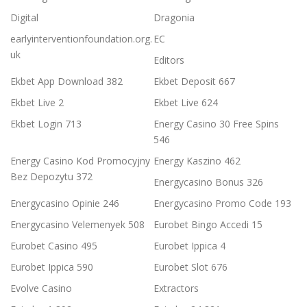
Digital
Dragonia
earlyinterventionfoundation.org.
EC
uk
Editors
Ekbet App Download 382
Ekbet Deposit 667
Ekbet Live 2
Ekbet Live 624
Ekbet Login 713
Energy Casino 30 Free Spins
546
Energy Casino Kod Promocyjny
Energy Kaszino 462
Bez Depozytu 372
Energycasino Bonus 326
Energycasino Opinie 246
Energycasino Promo Code 193
Energycasino Velemenyek 508
Eurobet Bingo Accedi 15
Eurobet Casino 495
Eurobet Ippica 4
Eurobet Ippica 590
Eurobet Slot 676
Evolve Casino
Extractors