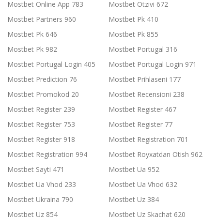
Mostbet Online App 783
Mostbet Otzivi 672
Mostbet Partners 960
Mostbet Pk 410
Mostbet Pk 646
Mostbet Pk 855
Mostbet Pk 982
Mostbet Portugal 316
Mostbet Portugal Login 405
Mostbet Portugal Login 971
Mostbet Prediction 76
Mostbet Prihlaseni 177
Mostbet Promokod 20
Mostbet Recensioni 238
Mostbet Register 239
Mostbet Register 467
Mostbet Register 753
Mostbet Register 77
Mostbet Register 918
Mostbet Registration 701
Mostbet Registration 994
Mostbet Royxatdan Otish 962
Mostbet Sayti 471
Mostbet Ua 952
Mostbet Ua Vhod 233
Mostbet Ua Vhod 632
Mostbet Ukraina 790
Mostbet Uz 384
Mostbet Uz 854
Mostbet Uz Skachat 620