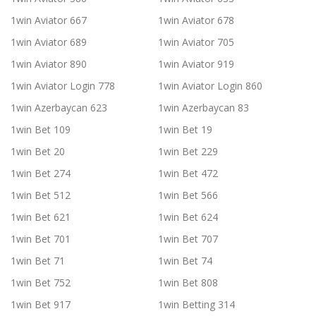
1win Aviator 667
1win Aviator 678
1win Aviator 689
1win Aviator 705
1win Aviator 890
1win Aviator 919
1win Aviator Login 778
1win Aviator Login 860
1win Azerbaycan 623
1win Azerbaycan 83
1win Bet 109
1win Bet 19
1win Bet 20
1win Bet 229
1win Bet 274
1win Bet 472
1win Bet 512
1win Bet 566
1win Bet 621
1win Bet 624
1win Bet 701
1win Bet 707
1win Bet 71
1win Bet 74
1win Bet 752
1win Bet 808
1win Bet 917
1win Betting 314