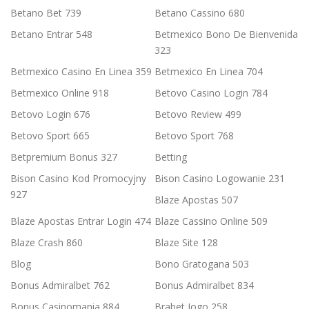
Betano Bet 739
Betano Cassino 680
Betano Entrar 548
Betmexico Bono De Bienvenida
323
Betmexico Casino En Linea 359
Betmexico En Linea 704
Betmexico Online 918
Betovo Casino Login 784
Betovo Login 676
Betovo Review 499
Betovo Sport 665
Betovo Sport 768
Betpremium Bonus 327
Betting
Bison Casino Kod Promocyjny
Bison Casino Logowanie 231
927
Blaze Apostas 507
Blaze Apostas Entrar Login 474
Blaze Cassino Online 509
Blaze Crash 860
Blaze Site 128
Blog
Bono Gratogana 503
Bonus Admiralbet 762
Bonus Admiralbet 834
Bonus Casinomania 884
Brabet Jogo 258