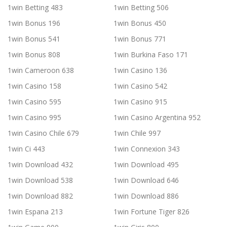
1win Betting 483
1win Betting 506
1win Bonus 196
1win Bonus 450
1win Bonus 541
1win Bonus 771
1win Bonus 808
1win Burkina Faso 171
1win Cameroon 638
1win Casino 136
1win Casino 158
1win Casino 542
1win Casino 595
1win Casino 915
1win Casino 995
1win Casino Argentina 952
1win Casino Chile 679
1win Chile 997
1win Ci 443
1win Connexion 343
1win Download 432
1win Download 495
1win Download 538
1win Download 646
1win Download 882
1win Download 886
1win Espana 213
1win Fortune Tiger 826