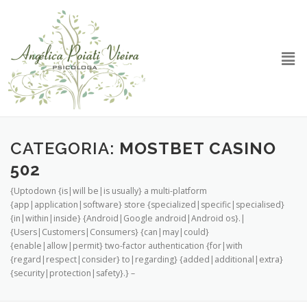
CATEGORIA:
MOSTBET CASINO
502
{Uptodown {is|will be|is usually} a multi-platform
{app|application|software} store {specialized|specific|specialised}
{in|within|inside} {Android|Google android|Android os}.|
{Users|Customers|Consumers} {can|may|could}
{enable|allow|permit} two-factor authentication {for|with
{regard|respect|consider} to|regarding} {added|additional|extra}
{security|protection|safety}.} –