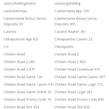
casino/betting/nutra
casino/gambling
casinobetninja
Casinomania App 729
Casinomania Bonus Senza
Casinomania Bonus Senza
Deposito 35
Deposito 891
Casinos
Cassino Aviator 761
Celuapuestas App 821
Celuapuestas Casino 32
CH
Checkpoints
Chicken Road
Chicken Road 2
Chicken Road 2 286
Chicken Road 2 805
Chicken Road 2 879
Chicken Road Download 415
Chicken Road Game 136
Chicken Road Game Casino 287
Chicken Road Game Casino 941
Chicken Road Game Login 712
Chicken Road Game Online 55
Chicken Road Login 381
Chicken Road Promo Code 74
Chicken Road Promo Code 890
Chicken Road Slot 434
Chicken Road Slot 820