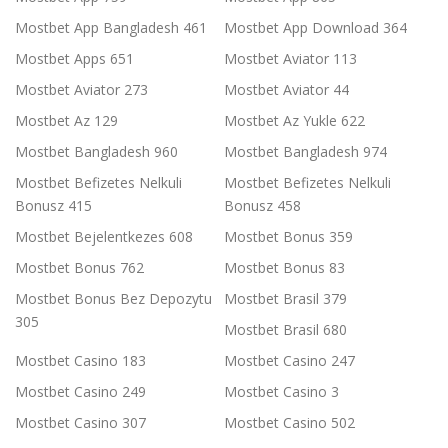
Mostbet App Bangladesh 461
Mostbet App Download 364
Mostbet Apps 651
Mostbet Aviator 113
Mostbet Aviator 273
Mostbet Aviator 44
Mostbet Az 129
Mostbet Az Yukle 622
Mostbet Bangladesh 960
Mostbet Bangladesh 974
Mostbet Befizetes Nelkuli
Mostbet Befizetes Nelkuli
Bonusz 415
Bonusz 458
Mostbet Bejelentkezes 608
Mostbet Bonus 359
Mostbet Bonus 762
Mostbet Bonus 83
Mostbet Bonus Bez Depozytu
Mostbet Brasil 379
305
Mostbet Brasil 680
Mostbet Casino 183
Mostbet Casino 247
Mostbet Casino 249
Mostbet Casino 3
Mostbet Casino 307
Mostbet Casino 502