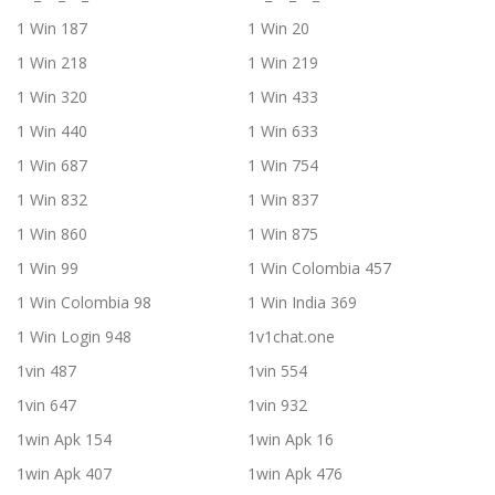
1 Win 187
1 Win 20
1 Win 218
1 Win 219
1 Win 320
1 Win 433
1 Win 440
1 Win 633
1 Win 687
1 Win 754
1 Win 832
1 Win 837
1 Win 860
1 Win 875
1 Win 99
1 Win Colombia 457
1 Win Colombia 98
1 Win India 369
1 Win Login 948
1v1chat.one
1vin 487
1vin 554
1vin 647
1vin 932
1win Apk 154
1win Apk 16
1win Apk 407
1win Apk 476