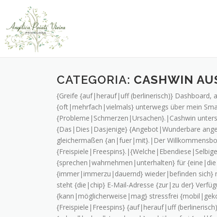
CATEGORIA:
CASHWIN AU
{Greife {auf|herauf|uff (berlinerisch)} Dashboard,
{oft|mehrfach|vielmals} unterwegs über mein Smar
{Probleme|Schmerzen|Ursachen}.|Cashwin unterstü
{Das|Dies|Dasjenige} {Angebot|Wunderbare angebot
gleichermaßen {an|fuer|mit}.|Der Willkommensbonus
{Freispiele|Freespins}.|{Welche|Ebendiese|Selbig
{sprechen|wahrnehmen|unterhalten} für {eine|die|
{immer|immerzu|dauernd} wieder|befinden sich} mei
steht {die|chip} E-Mail-Adresse {zur|zu der} Verf
{kann|möglicherweise|mag} stressfrei {mobil|gekonn
{Freispiele|Freespins} {auf|herauf|uff (berlineris