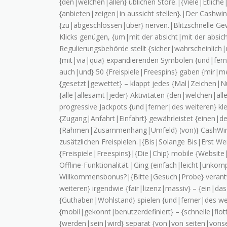
{den|welchen|allen} üblichen Store.|{Viele|Etliche
{anbieten|zeigen|in aussicht stellen}.|Der Cashwin
{zu|abgeschlossen|über} nerven.|Blitzschnelle Gew
Klicks genügen, {um|mit der absicht|mit der absich
Regulierungsbehörde stellt {sicher|wahrscheinlich|
{mit|via|qua} expandierenden Symbolen {und|fern
auch|und} 50 {Freispiele|Freespins} gaben {mir|
{gesetzt|gewettet} – klappt jedes {Mal|Zeichen|Nun
{alle|allesamt|jeder} Aktivitäten {den|welchen|al
progressive Jackpots {und|ferner|des weiteren} kle
{Zugang|Anfahrt|Einfahrt} gewährleistet {einen|de
{Rahmen|Zusammenhang|Umfeld} (von)} CashWin {
zusätzlichen Freispielen.|{Bis|Solange Bis|Erst W
{Freispiele|Freespins}|{Die|Chip} mobile {Website|
Offline-Funktionalität.|Ging {einfach|leicht|unkom
Willkommensbonus?|{Bitte|Gesuch|Probe} verantwort
weiteren} irgendwie {fair|lizenz|massiv} – {ein|d
{Guthaben|Wohlstand} spielen {und|ferner|des we
{mobil|gekonnt|benutzerdefiniert} – {schnelle|flot
{werden|sein|wird} separat {von|von seiten|vons