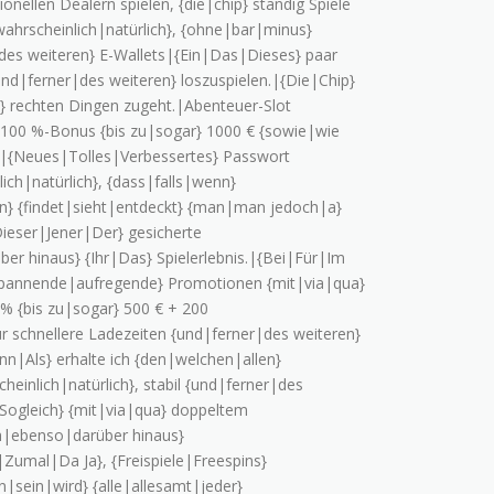
nellen Dealern spielen, {die|chip} ständig Spiele
|wahrscheinlich|natürlich}, {ohne|bar|minus}
|des weiteren} E-Wallets|{Ein|Das|Dieses} paar
und|ferner|des weiteren} loszuspielen.|{Die|Chip}
ua} rechten Dingen zugeht.|Abenteuer-Slot
 100 %-Bonus {bis zu|sogar} 1000 € {sowie|wie
.|{Neues|Tolles|Verbessertes} Passwort
ich|natürlich}, {dass|falls|wenn}
ten} {findet|sieht|entdeckt} {man|man jedoch|a}
Dieser|Jener|Der} gesicherte
er hinaus} {Ihr|Das} Spielerlebnis.|{Bei|Für|Im
pannende|aufregende} Promotionen {mit|via|qua}
0% {bis zu|sogar} 500 € + 200
für schnellere Ladezeiten {und|ferner|des weiteren}
enn|Als} erhalte ich {den|welchen|allen}
einlich|natürlich}, stabil {und|ferner|des
|Sogleich} {mit|via|qua} doppeltem
ch|ebenso|darüber hinaus}
|Zumal|Da Ja}, {Freispiele|Freespins}
sein|wird} {alle|allesamt|jeder}