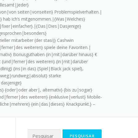
Allesamt|Jeder}
von|von seiten|vonseiten} Problemspielverhalten.|
ch} hab ich’s mitgenommen.|{Was|Welches}
er|fixer|einfacher}.|{Das|Dies|Dasjenige}
sgesprochen|besonders}
ller mitarbeiter (der stasi)} Cashwin
ferner|des weiteren} spiele deine Favoriten.|
ernativ} Bonusguthaben {in|mit|darüber hinaus} €
t {und|ferner|des weiteren} {in|mit|darüber
ig} {ins|in das} {Spiel|Black jack spiel},
chweg|rundweg|absolut} starke
|dasjenige}
oder|oder aber|, alternativ} {bis zu|sogar}
d|ferner|des weiteren} {exklusive|verlust} Mobile-
etliche|mehrere} {ein|das|dieses} Knackpunkt.} –