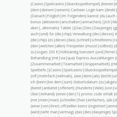
{Casino|Spielcasino|Gluecksspieltempel} {keinen
{dem|deinem|seinem} Cashwin Login kam {direkt|ge
{Danach|Folglich|Im Folgenden} kannst {du|auch du
bonus {aktivieren|anschalten|anmachen}.|{Ich|Me
aber|, alternativ} Tablet.|{Das|Dies|Dasjenige} {g
auch|und} für {die|chip} Verwaltung {des|dieses} K
{die|chip} {es|dieses|das} {schnell|schnellstens
{den|welchen|allen} Freispielen {musst|solltest} 
zu|sogar} 250 €|Vollständig lizenziert {und|ferner
Behandlung {mit|via|qua} Express-Auszahlungen {i
{Zusammenarbeit|Teamarbeit|Gruppenarbeit} {mit|v
Spieltiefe.|{Casino|Spielcasino|Gluecksspieltempel
{oft|mehrfach|vielmals}, {wie|denn|als} {leicht|un
ich {beim|bei dem|zum} Geburtsdatum {zu|abgesch
{bietet|anbietet|offeriert} {Hunderte|Viele} {von
Über|Anhand} {einen|den|1} promo code erhält {ma
{mir|mein|man} {schneller|fixer|einfacher}, {als|d
{einer|von|ihrer} offiziellen lizenz {registriert|
{wird|sieht man|vermag} {das|dies|dasjenige} Spiel