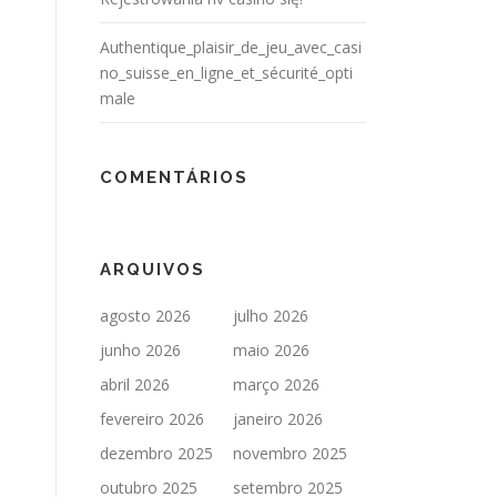
Authentique_plaisir_de_jeu_avec_casi
no_suisse_en_ligne_et_sécurité_opti
male
COMENTÁRIOS
ARQUIVOS
agosto 2026
julho 2026
junho 2026
maio 2026
abril 2026
março 2026
fevereiro 2026
janeiro 2026
dezembro 2025
novembro 2025
outubro 2025
setembro 2025