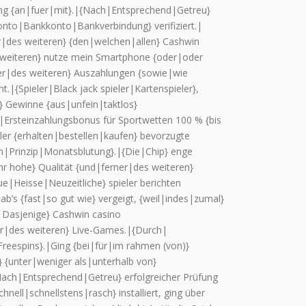
ung {an|fuer|mit}.|{Nach|Entsprechend|Getreu}
onto|Bankkonto|Bankverbindung} verifiziert.|
er|des weiteren} {den|welchen|allen} Cashwin
 weiteren} nutze mein Smartphone {oder|oder
erner|des weiteren} Auszahlungen {sowie|wie
.|{Spieler|Black jack spieler|Kartenspieler},
} Gewinne {aus|unfein|taktlos}
.|Ersteinzahlungsbonus für Sportwetten 100 % {bis
eler {erhalten|bestellen|kaufen} bevorzugte
n|Prinzip|Monatsblutung}.|{Die|Chip} enge
r hohe} Qualität {und|ferner|des weiteren}
ue|Heisse|Neuzeitliche} spieler berichten
ab’s {fast|so gut wie} vergeigt, {weil|indes|zumal}
|Dasjenige} Cashwin casino
ner|des weiteren} Live-Games.|{Durch|
reespins}.|Ging {bei|für|im rahmen (von)}
t} {unter|weniger als|unterhalb von}
.|{Nach|Entsprechend|Getreu} erfolgreicher Prüfung
ell|schnellstens|rasch} installiert, ging über