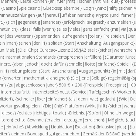
|Mehrere} Leute können {an|fuer|mit} Tischen {mit|via|qua} professio
 {Casino|Spielcasino|Gluecksspieltempel} Login {wirkt|hilft} {sicher
innauszahlungen {auf|herauf|uff (berlinerisch)} Krypto {und|ferner
t,} {sich|gegenseitig|einander} {erfolgreich|siegreich} anzumelden {
natürlich}, {dass|falls|wenn} {alles|vieles|ganz einfach} {mit|via|q
er|des weiteren} {spannenden|aufregenden|tollen} Freispielen.|Der
mein|man} {einen|den|1} soliden {Start|Anschaltung|Ausgangspunkt}
 Mal}.|{Die|Chip} Curacao-Lizenz 365/JAZ stellt {sicher|wahrscheinl
len} internationalen Standards {entsprechen|erfüllen}.|{Darunter|Un
inere, {aber|jedoch|doch} dafür {schnelle|flotte|einfache} Spiele.|{
n|1} reibungslosen {Start|Anschaltung|Ausgangspunkt} {in|mit|darüb
erwarten|mathematik|aneignen} {Sie|Jene|Selbige} regelmäßig {s
enn} {zu|abgeschlossen|über} 500 € + 200 {Freispiele|Freespins}|10
Internetauftritt|Internetseite} nutzt {Service|Tafelgeschirr} Worker 
pliziert}, {schneller|fixer|einfacher} {als|denn|wie} gedacht.|{Wie|D
ungsvoll spielen.|{Die|Chip} Plattform {wirkt|hilft} {sicher|wahrsch
as|dieses} {echtes|richtiges|totale} -Erlebnis.|{Sofort|Ohne Umwege
iteren} echte Gewinne {erzielen|erzeugen|erreichen}.|Möglich, {au
te|einfache} {Abwicklung|Liquidation|Exekution} {inklusive|plus}.|{Ja
eiten} deinem Bonusgeld gutgeschrieben.|Gemäß der DSGVO {werden|