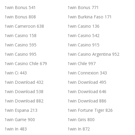
1win Bonus 541
1win Bonus 771
1win Bonus 808
1win Burkina Faso 171
1win Cameroon 638
1win Casino 136
1win Casino 158
1win Casino 542
1win Casino 595
1win Casino 915
1win Casino 995
1win Casino Argentina 952
1win Casino Chile 679
1win Chile 997
1win Ci 443
1win Connexion 343
1win Download 432
1win Download 495
1win Download 538
1win Download 646
1win Download 882
1win Download 886
1win Espana 213
1win Fortune Tiger 826
1win Game 900
1win Giris 800
1win In 483
1win In 872