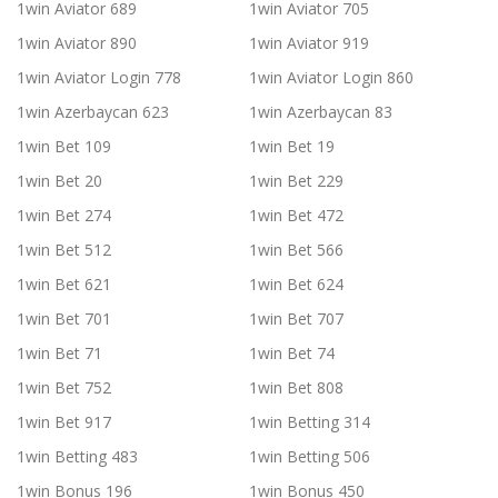
1win Aviator 689
1win Aviator 705
1win Aviator 890
1win Aviator 919
1win Aviator Login 778
1win Aviator Login 860
1win Azerbaycan 623
1win Azerbaycan 83
1win Bet 109
1win Bet 19
1win Bet 20
1win Bet 229
1win Bet 274
1win Bet 472
1win Bet 512
1win Bet 566
1win Bet 621
1win Bet 624
1win Bet 701
1win Bet 707
1win Bet 71
1win Bet 74
1win Bet 752
1win Bet 808
1win Bet 917
1win Betting 314
1win Betting 483
1win Betting 506
1win Bonus 196
1win Bonus 450