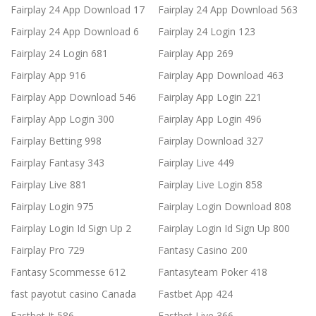
Fairplay 24 App Download 17
Fairplay 24 App Download 563
Fairplay 24 App Download 6
Fairplay 24 Login 123
Fairplay 24 Login 681
Fairplay App 269
Fairplay App 916
Fairplay App Download 463
Fairplay App Download 546
Fairplay App Login 221
Fairplay App Login 300
Fairplay App Login 496
Fairplay Betting 998
Fairplay Download 327
Fairplay Fantasy 343
Fairplay Live 449
Fairplay Live 881
Fairplay Live Login 858
Fairplay Login 975
Fairplay Login Download 808
Fairplay Login Id Sign Up 2
Fairplay Login Id Sign Up 800
Fairplay Pro 729
Fantasy Casino 200
Fantasy Scommesse 612
Fantasyteam Poker 418
fast payotut casino Canada
Fastbet App 424
Fastbet It 586
Fastbet Live 366