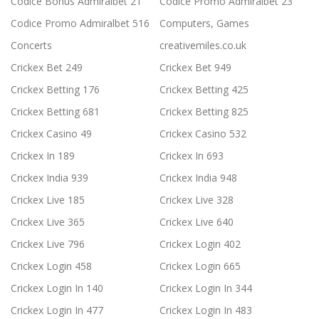
Codice Bonus Admiralbet 21
Codice Promo Admiralbet 23
Codice Promo Admiralbet 516
Computers, Games
Concerts
creativemiles.co.uk
Crickex Bet 249
Crickex Bet 949
Crickex Betting 176
Crickex Betting 425
Crickex Betting 681
Crickex Betting 825
Crickex Casino 49
Crickex Casino 532
Crickex In 189
Crickex In 693
Crickex India 939
Crickex India 948
Crickex Live 185
Crickex Live 328
Crickex Live 365
Crickex Live 640
Crickex Live 796
Crickex Login 402
Crickex Login 458
Crickex Login 665
Crickex Login In 140
Crickex Login In 344
Crickex Login In 477
Crickex Login In 483