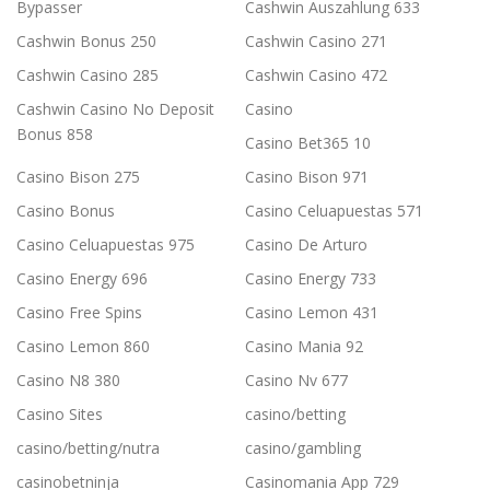
Bypasser
Cashwin Auszahlung 633
Cashwin Bonus 250
Cashwin Casino 271
Cashwin Casino 285
Cashwin Casino 472
Cashwin Casino No Deposit
Casino
Bonus 858
Casino Bet365 10
Casino Bison 275
Casino Bison 971
Casino Bonus
Casino Celuapuestas 571
Casino Celuapuestas 975
Casino De Arturo
Casino Energy 696
Casino Energy 733
Casino Free Spins
Casino Lemon 431
Casino Lemon 860
Casino Mania 92
Casino N8 380
Casino Nv 677
Casino Sites
casino/betting
casino/betting/nutra
casino/gambling
casinobetninja
Casinomania App 729