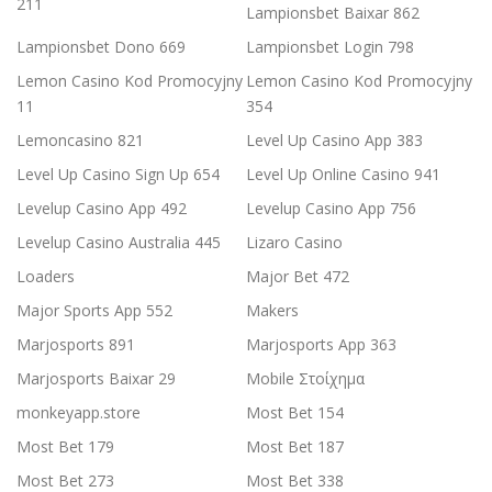
211
Lampionsbet Baixar 862
Lampionsbet Dono 669
Lampionsbet Login 798
Lemon Casino Kod Promocyjny
Lemon Casino Kod Promocyjny
11
354
Lemoncasino 821
Level Up Casino App 383
Level Up Casino Sign Up 654
Level Up Online Casino 941
Levelup Casino App 492
Levelup Casino App 756
Levelup Casino Australia 445
Lizaro Casino
Loaders
Major Bet 472
Major Sports App 552
Makers
Marjosports 891
Marjosports App 363
Marjosports Baixar 29
Mobile Στοίχημα
monkeyapp.store
Most Bet 154
Most Bet 179
Most Bet 187
Most Bet 273
Most Bet 338