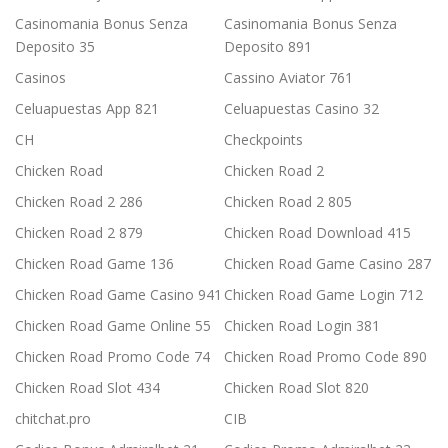
Casinomania Bonus Senza
Casinomania Bonus Senza
Deposito 35
Deposito 891
Casinos
Cassino Aviator 761
Celuapuestas App 821
Celuapuestas Casino 32
CH
Checkpoints
Chicken Road
Chicken Road 2
Chicken Road 2 286
Chicken Road 2 805
Chicken Road 2 879
Chicken Road Download 415
Chicken Road Game 136
Chicken Road Game Casino 287
Chicken Road Game Casino 941
Chicken Road Game Login 712
Chicken Road Game Online 55
Chicken Road Login 381
Chicken Road Promo Code 74
Chicken Road Promo Code 890
Chicken Road Slot 434
Chicken Road Slot 820
chitchat.pro
CIB