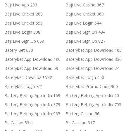
Baji Live App 293
Baji Live Casino 367
Baji Live Cricket 280
Baji Live Cricket 369
Baji Live Cricket 555
Baji Live Login 544
Baji Live Login 808
Baji Live Sign Up 494
Baji Live Sign Up 659
Baji Live Sign Up 827
Batery Bet 630
Baterybet App Download 103
Baterybet App Download 190
Baterybet App Download 336
Baterybet App Download 59
Baterybet App Download 74
Baterybet Download 532
Baterybet Login 450
Baterybet Login 761
Baterybet Promo Code 900
Battery Betting App India 169
Battery Betting App India 20
Battery Betting App India 379
Battery Betting App India 755
Battery Betting App India 965
Battery Casino 56
Bc Casino 534
Bc Cassino 317