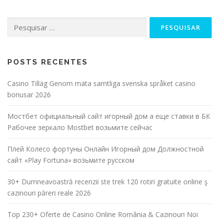
POSTS RECENTES
Casino Tilläg Genom mäta samtliga svenska språket casino
bonusar 2026
Мостбет официальный сайт игорный дом а еще ставки в БК
Рабочее зеркало Mostbet возьмите сейчас
Плей Колесо фортуны Онлайн Игорный дом Должностной
сайт «Play Fortuna» возьмите русском
30+ Dumneavoastră recenzii ste trek 120 rotiri gratuite online ş
cazinouri păreri reale 2026
Top 230+ Oferte de Casino Online România & Cazinouri Noi