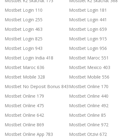
Mostbet Kz Skachat 173
Mostbet Kz Skachat 368
Mostbet Login 110
Mostbet Login 181
Mostbet Login 255
Mostbet Login 441
Mostbet Login 463
Mostbet Login 659
Mostbet Login 825
Mostbet Login 915
Mostbet Login 943
Mostbet Login 956
Mostbet Login India 418
Mostbet Maroc 551
Mostbet Maroc 636
Mostbet Mexico 403
Mostbet Mobile 328
Mostbet Mobile 556
Mostbet No Deposit Bonus 843
Mostbet Online 170
Mostbet Online 179
Mostbet Online 440
Mostbet Online 475
Mostbet Online 492
Mostbet Online 642
Mostbet Online 85
Mostbet Online 869
Mostbet Online 972
Mostbet Online App 783
Mostbet Otzivi 672