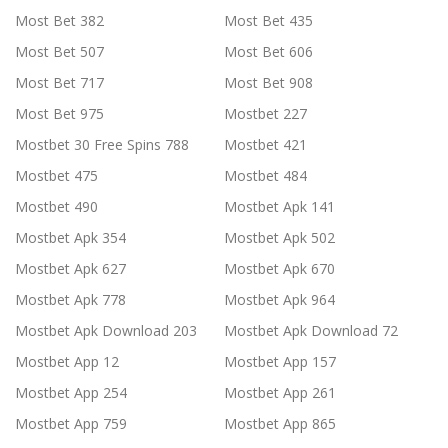
Most Bet 382
Most Bet 435
Most Bet 507
Most Bet 606
Most Bet 717
Most Bet 908
Most Bet 975
Mostbet 227
Mostbet 30 Free Spins 788
Mostbet 421
Mostbet 475
Mostbet 484
Mostbet 490
Mostbet Apk 141
Mostbet Apk 354
Mostbet Apk 502
Mostbet Apk 627
Mostbet Apk 670
Mostbet Apk 778
Mostbet Apk 964
Mostbet Apk Download 203
Mostbet Apk Download 72
Mostbet App 12
Mostbet App 157
Mostbet App 254
Mostbet App 261
Mostbet App 759
Mostbet App 865