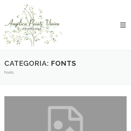
CATEGORIA:
FONTS
Fonts