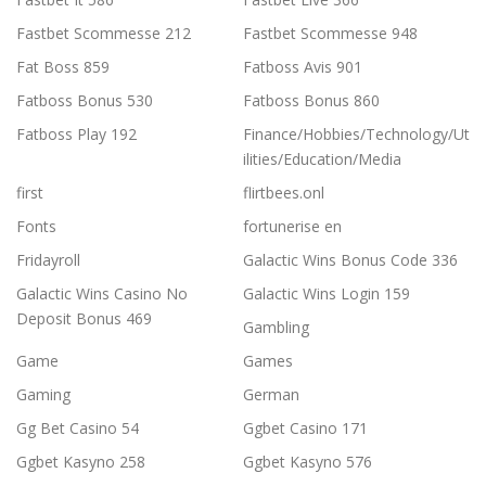
Fastbet Scommesse 212
Fastbet Scommesse 948
Fat Boss 859
Fatboss Avis 901
Fatboss Bonus 530
Fatboss Bonus 860
Fatboss Play 192
Finance/Hobbies/Technology/Ut
ilities/Education/Media
first
flirtbees.onl
Fonts
fortunerise en
Fridayroll
Galactic Wins Bonus Code 336
Galactic Wins Casino No
Galactic Wins Login 159
Deposit Bonus 469
Gambling
Game
Games
Gaming
German
Gg Bet Casino 54
Ggbet Casino 171
Ggbet Kasyno 258
Ggbet Kasyno 576