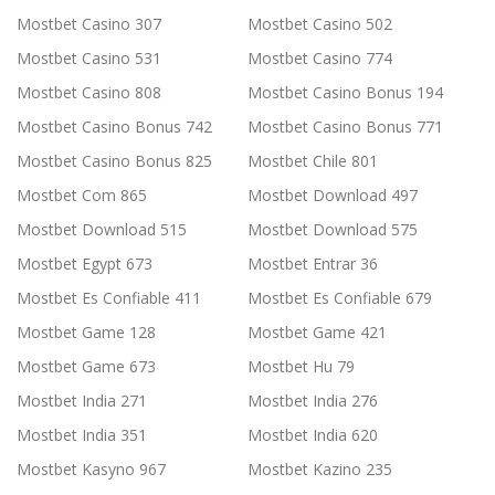
Mostbet Casino 307
Mostbet Casino 502
Mostbet Casino 531
Mostbet Casino 774
Mostbet Casino 808
Mostbet Casino Bonus 194
Mostbet Casino Bonus 742
Mostbet Casino Bonus 771
Mostbet Casino Bonus 825
Mostbet Chile 801
Mostbet Com 865
Mostbet Download 497
Mostbet Download 515
Mostbet Download 575
Mostbet Egypt 673
Mostbet Entrar 36
Mostbet Es Confiable 411
Mostbet Es Confiable 679
Mostbet Game 128
Mostbet Game 421
Mostbet Game 673
Mostbet Hu 79
Mostbet India 271
Mostbet India 276
Mostbet India 351
Mostbet India 620
Mostbet Kasyno 967
Mostbet Kazino 235