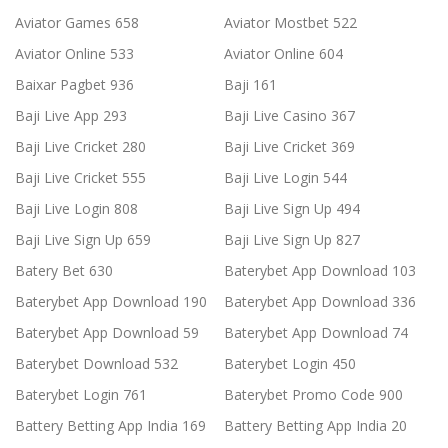
Aviator Games 658
Aviator Mostbet 522
Aviator Online 533
Aviator Online 604
Baixar Pagbet 936
Baji 161
Baji Live App 293
Baji Live Casino 367
Baji Live Cricket 280
Baji Live Cricket 369
Baji Live Cricket 555
Baji Live Login 544
Baji Live Login 808
Baji Live Sign Up 494
Baji Live Sign Up 659
Baji Live Sign Up 827
Batery Bet 630
Baterybet App Download 103
Baterybet App Download 190
Baterybet App Download 336
Baterybet App Download 59
Baterybet App Download 74
Baterybet Download 532
Baterybet Login 450
Baterybet Login 761
Baterybet Promo Code 900
Battery Betting App India 169
Battery Betting App India 20