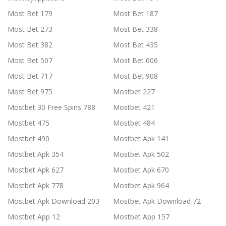
Most Bet 179
Most Bet 187
Most Bet 273
Most Bet 338
Most Bet 382
Most Bet 435
Most Bet 507
Most Bet 606
Most Bet 717
Most Bet 908
Most Bet 975
Mostbet 227
Mostbet 30 Free Spins 788
Mostbet 421
Mostbet 475
Mostbet 484
Mostbet 490
Mostbet Apk 141
Mostbet Apk 354
Mostbet Apk 502
Mostbet Apk 627
Mostbet Apk 670
Mostbet Apk 778
Mostbet Apk 964
Mostbet Apk Download 203
Mostbet Apk Download 72
Mostbet App 12
Mostbet App 157