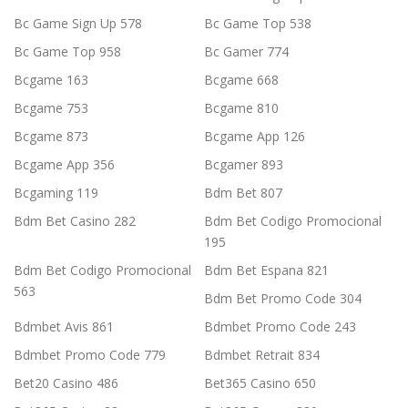
Bc Game Sign Up 578
Bc Game Top 538
Bc Game Top 958
Bc Gamer 774
Bcgame 163
Bcgame 668
Bcgame 753
Bcgame 810
Bcgame 873
Bcgame App 126
Bcgame App 356
Bcgamer 893
Bcgaming 119
Bdm Bet 807
Bdm Bet Casino 282
Bdm Bet Codigo Promocional
195
Bdm Bet Codigo Promocional
Bdm Bet Espana 821
563
Bdm Bet Promo Code 304
Bdmbet Avis 861
Bdmbet Promo Code 243
Bdmbet Promo Code 779
Bdmbet Retrait 834
Bet20 Casino 486
Bet365 Casino 650