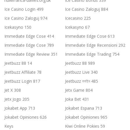
huwirranca-davies.org.uk
Ice Casino Bonus 339
Ice Casino Login 499
Ice Casino Zaloguj 884
Ice Casino Zaloguj 974
Icecasino 225
Icekasyno 150
Icekasyno 67
Immediate Edge Cose 414
Immediate Edge Cose 613
Immediate Edge Cose 789
Immediate Edge Recensioni 292
Immediate Edge Review 351
Immediate Edge Trading 754
Jeetbuzz 88 14
Jeetbuzz 88 989
Jeetbuzz Affiliate 78
Jeetbuzz Live 340
Jeetbuzz Login 817
Jeetbuzz লগইন 485
Jet X 308
Jetx Game 804
Jetx Jogo 205
Joka Bet 431
Jokabet App 713
Jokabet Espana 713
Jokabet Opiniones 626
Jokabet Opiniones 965
Keys
Kiwi Online Pokies 59