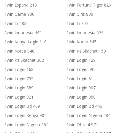
1win Espana 213
1win Fortune Tiger 826
1win Game 900
1win Giris 800
1win In 483
1win In 872
1win Indonesia 442
1win Indonesia 579
1win Kenya Login 110
1win Korea 645
1win Korea 948
1win Kz Skachat 159
1win Kz Skachat 362
1win Login 129
1win Login 168
1win Login 592
1win Login 755
1win Login 81
1win Login 889
1win Login 907
1win Login 921
1win Login 950
1win Login Bd 409
1win Login Bd 445
1win Login Kenya 904
1win Login Nigeria 484
1win Login Nigeria 564
1win Official 971