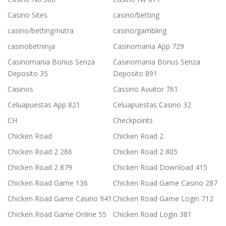
Casino Sites
casino/betting
casino/betting/nutra
casino/gambling
casinobetninja
Casinomania App 729
Casinomania Bonus Senza
Casinomania Bonus Senza
Deposito 35
Deposito 891
Casinos
Cassino Aviator 761
Celuapuestas App 821
Celuapuestas Casino 32
CH
Checkpoints
Chicken Road
Chicken Road 2
Chicken Road 2 286
Chicken Road 2 805
Chicken Road 2 879
Chicken Road Download 415
Chicken Road Game 136
Chicken Road Game Casino 287
Chicken Road Game Casino 941
Chicken Road Game Login 712
Chicken Road Game Online 55
Chicken Road Login 381