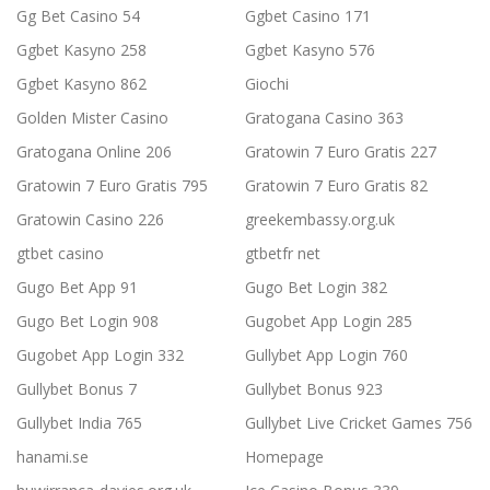
Gg Bet Casino 54
Ggbet Casino 171
Ggbet Kasyno 258
Ggbet Kasyno 576
Ggbet Kasyno 862
Giochi
Golden Mister Casino
Gratogana Casino 363
Gratogana Online 206
Gratowin 7 Euro Gratis 227
Gratowin 7 Euro Gratis 795
Gratowin 7 Euro Gratis 82
Gratowin Casino 226
greekembassy.org.uk
gtbet casino
gtbetfr net
Gugo Bet App 91
Gugo Bet Login 382
Gugo Bet Login 908
Gugobet App Login 285
Gugobet App Login 332
Gullybet App Login 760
Gullybet Bonus 7
Gullybet Bonus 923
Gullybet India 765
Gullybet Live Cricket Games 756
hanami.se
Homepage