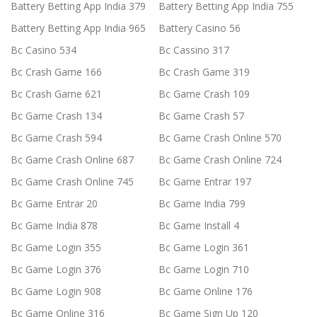
Battery Betting App India 379
Battery Betting App India 755
Battery Betting App India 965
Battery Casino 56
Bc Casino 534
Bc Cassino 317
Bc Crash Game 166
Bc Crash Game 319
Bc Crash Game 621
Bc Game Crash 109
Bc Game Crash 134
Bc Game Crash 57
Bc Game Crash 594
Bc Game Crash Online 570
Bc Game Crash Online 687
Bc Game Crash Online 724
Bc Game Crash Online 745
Bc Game Entrar 197
Bc Game Entrar 20
Bc Game India 799
Bc Game India 878
Bc Game Install 4
Bc Game Login 355
Bc Game Login 361
Bc Game Login 376
Bc Game Login 710
Bc Game Login 908
Bc Game Online 176
Bc Game Online 316
Bc Game Sign Up 120