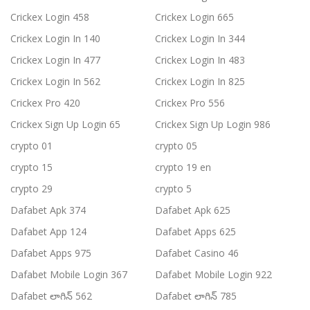
Crickex Login 458
Crickex Login 665
Crickex Login In 140
Crickex Login In 344
Crickex Login In 477
Crickex Login In 483
Crickex Login In 562
Crickex Login In 825
Crickex Pro 420
Crickex Pro 556
Crickex Sign Up Login 65
Crickex Sign Up Login 986
crypto 01
crypto 05
crypto 15
crypto 19 en
crypto 29
crypto 5
Dafabet Apk 374
Dafabet Apk 625
Dafabet App 124
Dafabet Apps 625
Dafabet Apps 975
Dafabet Casino 46
Dafabet Mobile Login 367
Dafabet Mobile Login 922
Dafabet లాగిన్ 562
Dafabet లాగిన్ 785