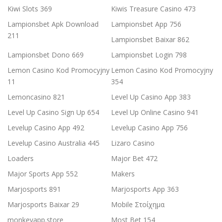
Kiwi Slots 369
Kiwis Treasure Casino 473
Lampionsbet Apk Download
Lampionsbet App 756
211
Lampionsbet Baixar 862
Lampionsbet Dono 669
Lampionsbet Login 798
Lemon Casino Kod Promocyjny
Lemon Casino Kod Promocyjny
11
354
Lemoncasino 821
Level Up Casino App 383
Level Up Casino Sign Up 654
Level Up Online Casino 941
Levelup Casino App 492
Levelup Casino App 756
Levelup Casino Australia 445
Lizaro Casino
Loaders
Major Bet 472
Major Sports App 552
Makers
Marjosports 891
Marjosports App 363
Marjosports Baixar 29
Mobile Στοίχημα
monkeyapp.store
Most Bet 154