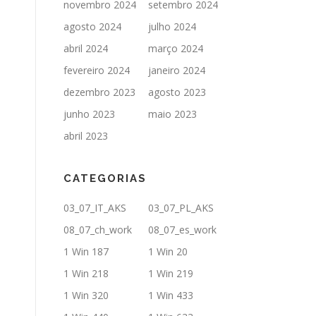
novembro 2024
setembro 2024
agosto 2024
julho 2024
abril 2024
março 2024
fevereiro 2024
janeiro 2024
dezembro 2023
agosto 2023
junho 2023
maio 2023
abril 2023
CATEGORIAS
03_07_IT_AKS
03_07_PL_AKS
08_07_ch_work
08_07_es_work
1 Win 187
1 Win 20
1 Win 218
1 Win 219
1 Win 320
1 Win 433