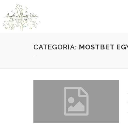
CATEGORIA:
MOSTBET EGY
–