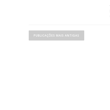
PUBLICAÇÕES MAIS ANTIGAS