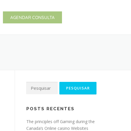
AGENDAR CONSULTA
POSTS RECENTES
The principles off Gaming during the
Canada’s Online casino Websites