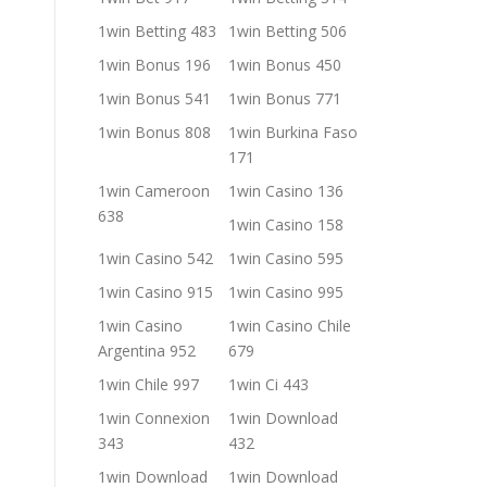
1win Betting 483
1win Betting 506
1win Bonus 196
1win Bonus 450
1win Bonus 541
1win Bonus 771
1win Bonus 808
1win Burkina Faso
171
1win Cameroon
1win Casino 136
638
1win Casino 158
1win Casino 542
1win Casino 595
1win Casino 915
1win Casino 995
1win Casino
1win Casino Chile
Argentina 952
679
1win Chile 997
1win Ci 443
1win Connexion
1win Download
343
432
1win Download
1win Download