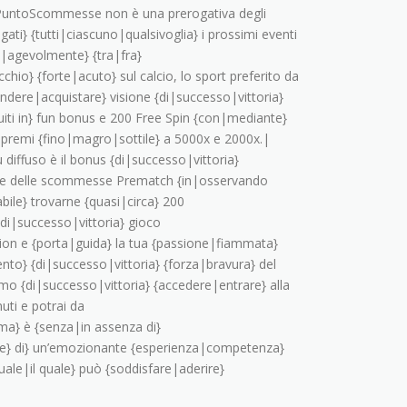
a} PuntoScommesse non è una prerogativa degli
ati} {tutti|ciascuno|qualsivoglia} i prossimi eventi
e|agevolmente} {tra|fra}
io} {forte|acuto} sul calcio, lo sport preferito da
endere|acquistare} visione {di|successo|vittoria}
uiti in} fun bonus e 200 Free Spin {con|mediante}
premi {fino|magro|sottile} a 5000x e 2000x.|
 diffuso è il bonus {di|successo|vittoria}
t e delle scommesse Prematch {in|osservando
bile} trovarne {quasi|circa} 200
{di|successo|vittoria} gioco
ssion e {porta|guida} la tua {passione|fiammata}
nto} {di|successo|vittoria} {forza|bravura} del
amo {di|successo|vittoria} {accedere|entrare} alla
uti e potrai da
ma} è {senza|in assenza di}
ine} di} un’emozionante {esperienza|competenza}
uale|il quale} può {soddisfare|aderire}