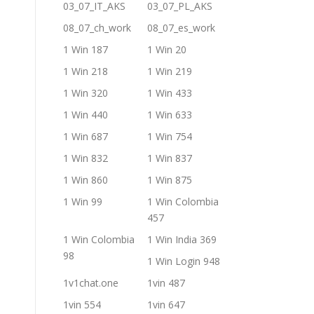
03_07_IT_AKS
03_07_PL_AKS
08_07_ch_work
08_07_es_work
1 Win 187
1 Win 20
1 Win 218
1 Win 219
1 Win 320
1 Win 433
1 Win 440
1 Win 633
1 Win 687
1 Win 754
1 Win 832
1 Win 837
1 Win 860
1 Win 875
1 Win 99
1 Win Colombia
457
1 Win Colombia
1 Win India 369
98
1 Win Login 948
1v1chat.one
1vin 487
1vin 554
1vin 647