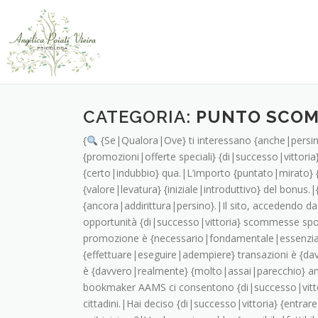
CATEGORIA:
PUNTO SCOM
{
{Se|Qualora|Ove} ti interessano {anche|persino
{promozioni|offerte speciali} {di|successo|vittoria
{certo|indubbio} qua.|L’importo {puntato|mirato} {
{valore|levatura} {iniziale|introduttivo} del bonu
{ancora|addirittura|persino}.|Il sito, accedendo
opportunità {di|successo|vittoria} scommesse spo
promozione è {necessario|fondamentale|essenziale
{effettuare|eseguire|adempiere} transazioni è {dav
è {davvero|realmente} {molto|assai|parecchio} am
bookmaker AAMS ci consentono {di|successo|vittor
cittadini.|Hai deciso {di|successo|vittoria} {ent