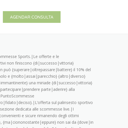
AGENDAR CONSULTA
commesse Sports.|Le offerte e le
ivi non finiscono {di|successo|vittoria}
on può {superare|oltrepassare|battere} il 10% del
gnolo e {molto|assai|parecchio} {altro|diverso}
immantinente} una miriade {di|successo|vittoria}
artecipare|prendere parte|aderire} alla
Su} PuntoScommesse
|fidato|deciso}.|L’offerta sul palinsesto sportivo
ezione dedicata alle scommesse live.|I
nvenienti e sicure rimanendo degli ottimi
ve, {ma|ciononostante|eppure} non sai da {dove|in