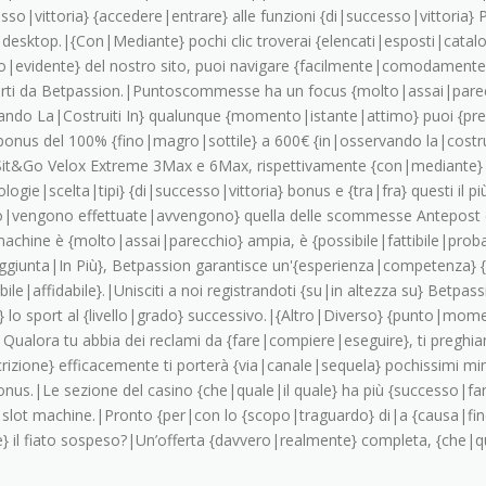
sso|vittoria} {accedere|entrare} alle funzioni {di|successo|vittori
 desktop.|{Con|Mediante} pochi clic troverai {elencati|esposti|catalog
itivo|evidente} del nostro sito, puoi navigare {facilmente|comodament
operti da Betpassion.|Puntoscommesse ha un focus {molto|assai|parecch
servando La|Costruiti In} qualunque {momento|istante|attimo} puoi {pr
n bonus del 100% {fino|magro|sottile} a 600€ {in|osservando la|costr
Sit&Go Velox Extreme 3Max e 6Max, rispettivamente {con|mediante} 
ogie|scelta|tipi} {di|successo|vittoria} bonus e {tra|fra} questi il più
sono|vengono effettuate|avvengono} quella delle scommesse Antepos
t machine è {molto|assai|parecchio} ampia, è {possibile|fattibile|proba
n Aggiunta|In Più}, Betpassion garantisce un'{esperienza|competenza} 
bile|affidabile}.|Unisciti a noi registrandoti {su|in altezza su} Betpa
} lo sport al {livello|grado} successivo.|{Altro|Diverso} {punto|mome
ve.|Qualora tu abbia dei reclami da {fare|compiere|eseguire}, ti preghi
rizione} efficacemente ti porterà {via|canale|sequela} pochissimi min
onus.|Le sezione del casino {che|quale|il quale} ha più {successo|fa
le slot machine.|Pronto {per|con lo {scopo|traguardo} di|a {causa|f
te} il fiato sospeso?|Un’offerta {davvero|realmente} completa, {che|q