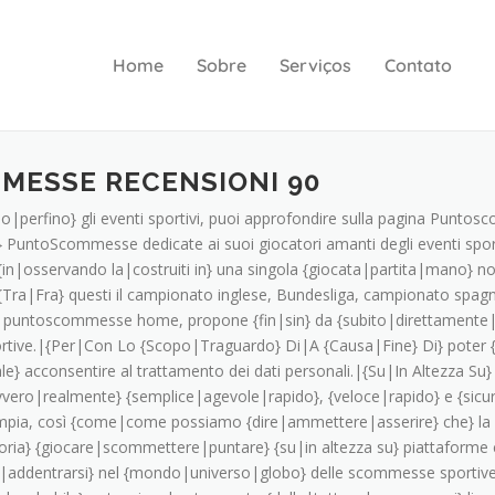
Home
Sobre
Serviços
Contato
MESSE RECENSIONI 90
|perfino} gli eventi sportivi, puoi approfondire sulla pagina Puntos
} PuntoScommesse dedicate ai suoi giocatori amanti degli eventi sport
in|osservando la|costruiti in} una singola {giocata|partita|mano} n
s.|{Tra|Fra} questi il campionato inglese, Bundesliga, campionato spa
 da puntoscommesse home, propone {fin|sin} da {subito|direttamente|
rtive.|{Per|Con Lo {Scopo|Traguardo} Di|A {Causa|Fine} Di} poter {p
} acconsentire al trattamento dei dati personali.|{Su|In Altezza 
vero|realmente} {semplice|agevole|rapido}, {veloce|rapido} e {sicuro
pia, così {come|come possiamo {dire|ammettere|asserire} che} la s
ia} {giocare|scommettere|puntare} {su|in altezza su} piattaforme co
rare|addentrarsi} nel {mondo|universo|globo} delle scommesse sporti