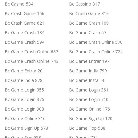
Bc Casino 534
Bc Cassino 317
Bc Crash Game 166
Bc Crash Game 319
Bc Crash Game 621
Bc Game Crash 109
Bc Game Crash 134
Bc Game Crash 57
Bc Game Crash 594
Bc Game Crash Online 570
Bc Game Crash Online 687
Bc Game Crash Online 724
Bc Game Crash Online 745
Bc Game Entrar 197
Bc Game Entrar 20
Bc Game India 799
Bc Game India 878
Bc Game Install 4
Bc Game Login 355
Bc Game Login 361
Bc Game Login 376
Bc Game Login 710
Bc Game Login 908
Bc Game Online 176
Bc Game Online 316
Bc Game Sign Up 120
Bc Game Sign Up 578
Bc Game Top 538
Bc Game Top 958
Bc Gamer 774