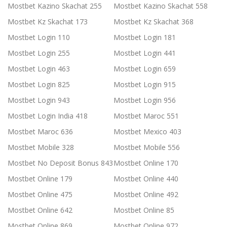
Mostbet Kazino Skachat 255
Mostbet Kazino Skachat 558
Mostbet Kz Skachat 173
Mostbet Kz Skachat 368
Mostbet Login 110
Mostbet Login 181
Mostbet Login 255
Mostbet Login 441
Mostbet Login 463
Mostbet Login 659
Mostbet Login 825
Mostbet Login 915
Mostbet Login 943
Mostbet Login 956
Mostbet Login India 418
Mostbet Maroc 551
Mostbet Maroc 636
Mostbet Mexico 403
Mostbet Mobile 328
Mostbet Mobile 556
Mostbet No Deposit Bonus 843
Mostbet Online 170
Mostbet Online 179
Mostbet Online 440
Mostbet Online 475
Mostbet Online 492
Mostbet Online 642
Mostbet Online 85
Mostbet Online 869
Mostbet Online 972