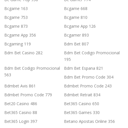
Bcgame 163
Bcgame 668
Bcgame 753
Bcgame 810
Bcgame 873
Bcgame App 126
Bcgame App 356
Bcgamer 893
Bcgaming 119
Bdm Bet 807
Bdm Bet Casino 282
Bdm Bet Codigo Promocional
195
Bdm Bet Codigo Promocional
Bdm Bet Espana 821
563
Bdm Bet Promo Code 304
Bdmbet Avis 861
Bdmbet Promo Code 243
Bdmbet Promo Code 779
Bdmbet Retrait 834
Bet20 Casino 486
Bet365 Casino 650
Bet365 Casino 88
Bet365 Games 330
Bet365 Login 397
Betano Apostas Online 356