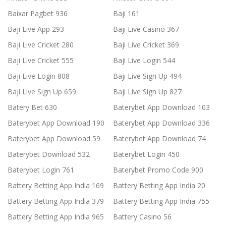
Baixar Pagbet 936
Baji 161
Baji Live App 293
Baji Live Casino 367
Baji Live Cricket 280
Baji Live Cricket 369
Baji Live Cricket 555
Baji Live Login 544
Baji Live Login 808
Baji Live Sign Up 494
Baji Live Sign Up 659
Baji Live Sign Up 827
Batery Bet 630
Baterybet App Download 103
Baterybet App Download 190
Baterybet App Download 336
Baterybet App Download 59
Baterybet App Download 74
Baterybet Download 532
Baterybet Login 450
Baterybet Login 761
Baterybet Promo Code 900
Battery Betting App India 169
Battery Betting App India 20
Battery Betting App India 379
Battery Betting App India 755
Battery Betting App India 965
Battery Casino 56