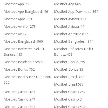
Mostbet App 759
Mostbet App 865
Mostbet App Bangladesh 461
Mostbet App Download 364
Mostbet Apps 651
Mostbet Aviator 113
Mostbet Aviator 273
Mostbet Aviator 44
Mostbet Az 129
Mostbet Az Yukle 622
Mostbet Bangladesh 960
Mostbet Bangladesh 974
Mostbet Befizetes Nelkuli
Mostbet Befizetes Nelkuli
Bonusz 415
Bonusz 458
Mostbet Bejelentkezes 608
Mostbet Bonus 359
Mostbet Bonus 762
Mostbet Bonus 83
Mostbet Bonus Bez Depozytu
Mostbet Brasil 379
305
Mostbet Brasil 680
Mostbet Casino 183
Mostbet Casino 247
Mostbet Casino 249
Mostbet Casino 3
Mostbet Casino 307
Mostbet Casino 502