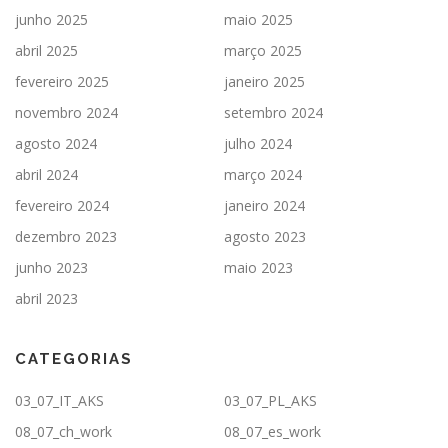
junho 2025
maio 2025
abril 2025
março 2025
fevereiro 2025
janeiro 2025
novembro 2024
setembro 2024
agosto 2024
julho 2024
abril 2024
março 2024
fevereiro 2024
janeiro 2024
dezembro 2023
agosto 2023
junho 2023
maio 2023
abril 2023
CATEGORIAS
03_07_IT_AKS
03_07_PL_AKS
08_07_ch_work
08_07_es_work