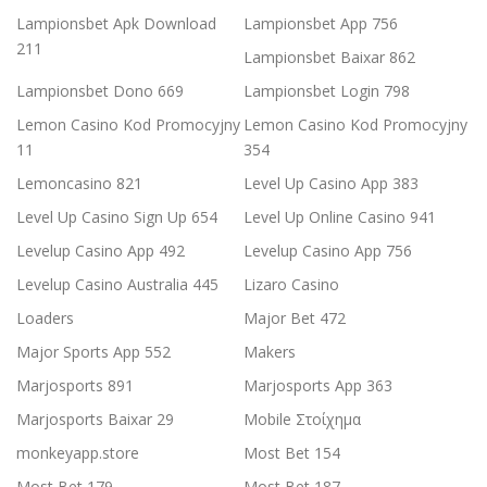
Lampionsbet Apk Download
Lampionsbet App 756
211
Lampionsbet Baixar 862
Lampionsbet Dono 669
Lampionsbet Login 798
Lemon Casino Kod Promocyjny
Lemon Casino Kod Promocyjny
11
354
Lemoncasino 821
Level Up Casino App 383
Level Up Casino Sign Up 654
Level Up Online Casino 941
Levelup Casino App 492
Levelup Casino App 756
Levelup Casino Australia 445
Lizaro Casino
Loaders
Major Bet 472
Major Sports App 552
Makers
Marjosports 891
Marjosports App 363
Marjosports Baixar 29
Mobile Στοίχημα
monkeyapp.store
Most Bet 154
Most Bet 179
Most Bet 187