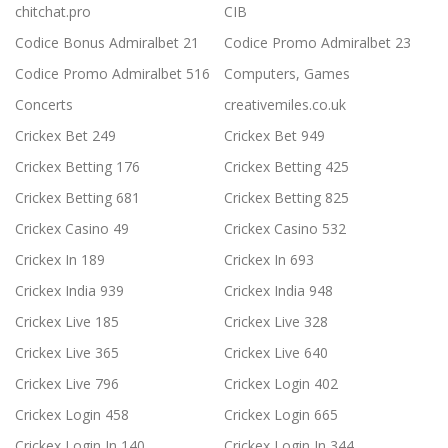
chitchat.pro
CIB
Codice Bonus Admiralbet 21
Codice Promo Admiralbet 23
Codice Promo Admiralbet 516
Computers, Games
Concerts
creativemiles.co.uk
Crickex Bet 249
Crickex Bet 949
Crickex Betting 176
Crickex Betting 425
Crickex Betting 681
Crickex Betting 825
Crickex Casino 49
Crickex Casino 532
Crickex In 189
Crickex In 693
Crickex India 939
Crickex India 948
Crickex Live 185
Crickex Live 328
Crickex Live 365
Crickex Live 640
Crickex Live 796
Crickex Login 402
Crickex Login 458
Crickex Login 665
Crickex Login In 140
Crickex Login In 344