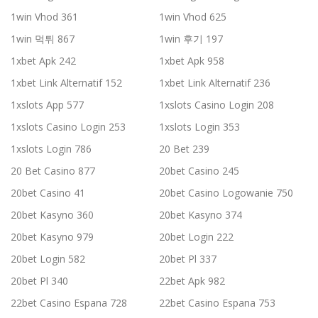
1win Vhod 361
1win Vhod 625
1win 먹튀 867
1win 후기 197
1xbet Apk 242
1xbet Apk 958
1xbet Link Alternatif 152
1xbet Link Alternatif 236
1xslots App 577
1xslots Casino Login 208
1xslots Casino Login 253
1xslots Login 353
1xslots Login 786
20 Bet 239
20 Bet Casino 877
20bet Casino 245
20bet Casino 41
20bet Casino Logowanie 750
20bet Kasyno 360
20bet Kasyno 374
20bet Kasyno 979
20bet Login 222
20bet Login 582
20bet Pl 337
20bet Pl 340
22bet Apk 982
22bet Casino Espana 728
22bet Casino Espana 753