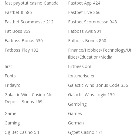
fast payotut casino Canada
Fastbet App 424
Fastbet It 586
Fastbet Live 366
Fastbet Scommesse 212
Fastbet Scommesse 948
Fat Boss 859
Fatboss Avis 901
Fatboss Bonus 530
Fatboss Bonus 860
Fatboss Play 192
Finance/Hobbies/Technology/Ut
ilities/Education/Media
first
flirtbees.onl
Fonts
fortunerise en
Fridayroll
Galactic Wins Bonus Code 336
Galactic Wins Casino No
Galactic Wins Login 159
Deposit Bonus 469
Gambling
Game
Games
Gaming
German
Gg Bet Casino 54
Ggbet Casino 171