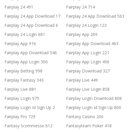
Fairplay 24 491
Fairplay 24 714
Fairplay 24 App Download 17
Fairplay 24 App Download 563
Fairplay 24 App Download 6
Fairplay 24 Login 123
Fairplay 24 Login 681
Fairplay App 269
Fairplay App 916
Fairplay App Download 463
Fairplay App Download 546
Fairplay App Login 221
Fairplay App Login 300
Fairplay App Login 496
Fairplay Betting 998
Fairplay Download 327
Fairplay Fantasy 343
Fairplay Live 449
Fairplay Live 881
Fairplay Live Login 858
Fairplay Login 975
Fairplay Login Download 808
Fairplay Login Id Sign Up 2
Fairplay Login Id Sign Up 800
Fairplay Pro 729
Fantasy Casino 200
Fantasy Scommesse 612
Fantasyteam Poker 418