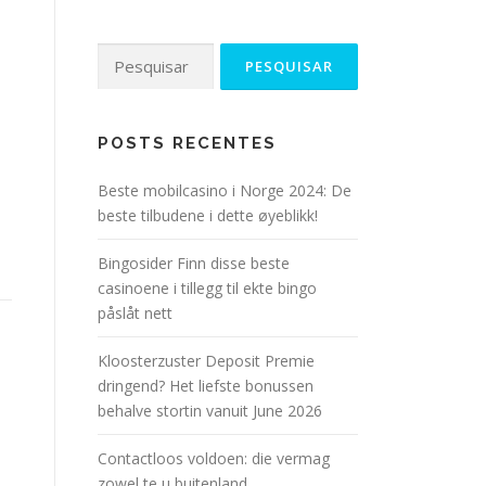
POSTS RECENTES
Beste mobilcasino i Norge 2024: De
beste tilbudene i dette øyeblikk!
Bingosider Finn disse beste
casinoene i tillegg til ekte bingo
påslåt nett
Kloosterzuster Deposit Premie
dringend? Het liefste bonussen
behalve stortin vanuit June 2026
Contactloos voldoen: die vermag
zowel te u buitenland