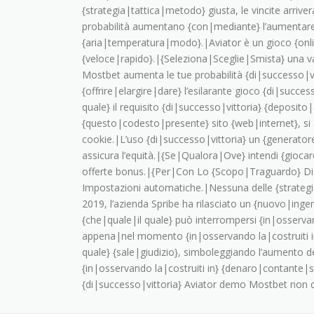
{strategia|tattica|metodo} giusta, le vincite arr
probabilità aumentano {con|mediante} l’aumentare de
{aria|temperatura|modo}.|Aviator è un gioco {onl
{veloce|rapido}.|{Seleziona|Sceglie|Smista} una val
Mostbet aumenta le tue probabilità {di|successo|v
{offrire|elargire|dare} l’esilarante gioco {di|succe
quale} il requisito {di|successo|vittoria} {deposit
{questo|codesto|presente} sito {web|internet}, si a
cookie.|L’uso {di|successo|vittoria} un {generatore
assicura l’equità.|{Se|Qualora|Ove} intendi {gioca
offerte bonus.|{Per|Con Lo {Scopo|Traguardo} Di|A
Impostazioni automatiche.|Nessuna delle {strategi
2019, l’azienda Spribe ha rilasciato un {nuovo|in
{che|quale|il quale} può interrompersi {in|osserv
appena|nel momento {in|osservando la|costruiti in} 
quale} {sale|giudizio}, simboleggiando l’aumento de
{in|osservando la|costruiti in} {denaro|contante|sol
{di|successo|vittoria} Aviator demo Mostbet non dà i