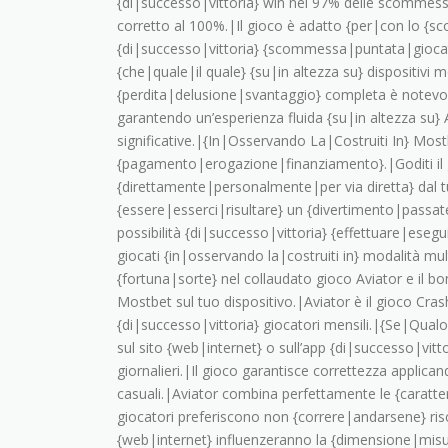
{di|successo|vittoria} win nel 97% delle scommesse
corretto al 100%.|Il gioco è adatto {per|con lo {sco
{di|successo|vittoria} {scommessa|puntata|giocata
{che|quale|il quale} {su|in altezza su} dispositivi
{perdita|delusione|svantaggio} completa è notevol
garantendo un’esperienza fluida {su|in altezza su}
significative.|{In|Osservando La|Costruiti In} Most
{pagamento|erogazione|finanziamento}.|Goditi il g
{direttamente|personalmente|per via diretta} dal t
{essere|esserci|risultare} un {divertimento|passat
possibilità {di|successo|vittoria} {effettuare|esegu
giocati {in|osservando la|costruiti in} modalità mu
{fortuna|sorte} nel collaudato gioco Aviator e il 
Mostbet sul tuo dispositivo.|Aviator è il gioco Cr
{di|successo|vittoria} giocatori mensili.|{Se|Qual
sul sito {web|internet} o sull’app {di|successo|vitt
giornalieri.|Il gioco garantisce correttezza applic
casuali.|Aviator combina perfettamente le {caratte
giocatori preferiscono non {correre|andarsene} ri
{web|internet} influenzeranno la {dimensione|misu