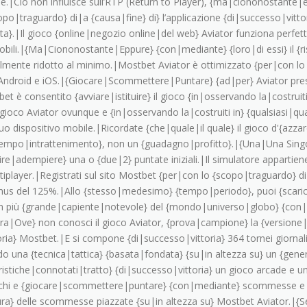
.|Ciò non influisce sull’RTP (Return to Player), {ma|ciononostante|e
po|traguardo} di|a {causa|fine} di} l’applicazione {di|successo|vittori
}.|Il gioco {online|negozio online|del web} Aviator funziona perfett
 mobili.|{Ma|Ciononostante|Eppure} {con|mediante} {loro|di essi} il {r
mente ridotto al minimo.|Mostbet Aviator è ottimizzato {per|con lo {
 Android e iOS.|{Giocare|Scommettere|Puntare} {ad|per} Aviator pres
bet è consentito {avviare|istituire} il gioco {in|osservando la|costrui
ioco Aviator ovunque e {in|osservando la|costruiti in} {qualsiasi|
uo dispositivo mobile.|Ricordate {che|quale|il quale} il gioco d'{azz
empo|intrattenimento}, non un {guadagno|profitto}.|{Una|Una Singola}
ire|adempiere} una o {due|2} puntate iniziali.|Il simulatore appartiene
ltiplayer.|Registrati sul sito Mostbet {per|con lo {scopo|traguardo} d
bonus del 125%.|Allo {stesso|medesimo} {tempo|periodo}, puoi {scari
ash più {grande|capiente|notevole} del {mondo|universo|globo} {con|m
ora|Ove} non conosci il gioco Aviator, {prova|campione} la {versione|
oria} Mostbet.|E si compone {di|successo|vittoria} 364 tornei giornali
ando una {tecnica|tattica} {basata|fondata} {su|in altezza su} un {gen
ristiche|connotati|tratto} {di|successo|vittoria} un gioco arcade e u
schi e {giocare|scommettere|puntare} {con|mediante} scommesse e molt
ra} delle scommesse piazzate {su|in altezza su} Mostbet Aviator.|{S