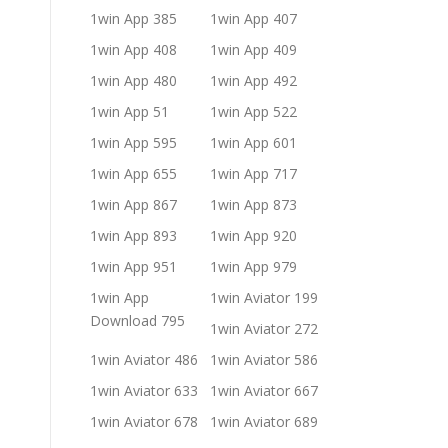
1win App 385
1win App 407
1win App 408
1win App 409
1win App 480
1win App 492
1win App 51
1win App 522
1win App 595
1win App 601
1win App 655
1win App 717
1win App 867
1win App 873
1win App 893
1win App 920
1win App 951
1win App 979
1win App
1win Aviator 199
Download 795
1win Aviator 272
1win Aviator 486
1win Aviator 586
1win Aviator 633
1win Aviator 667
1win Aviator 678
1win Aviator 689