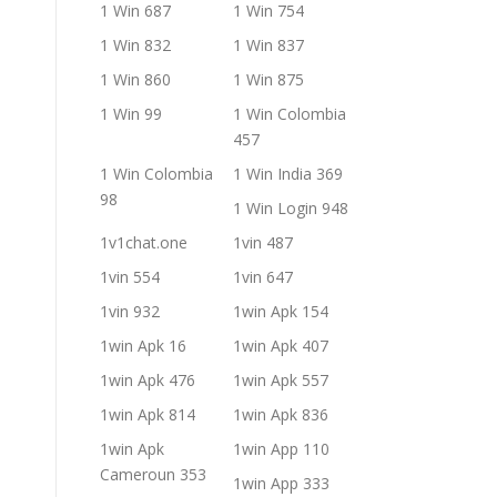
1 Win 687
1 Win 754
1 Win 832
1 Win 837
1 Win 860
1 Win 875
1 Win 99
1 Win Colombia
457
1 Win Colombia
1 Win India 369
98
1 Win Login 948
1v1chat.one
1vin 487
1vin 554
1vin 647
1vin 932
1win Apk 154
1win Apk 16
1win Apk 407
1win Apk 476
1win Apk 557
1win Apk 814
1win Apk 836
1win Apk
1win App 110
Cameroun 353
1win App 333