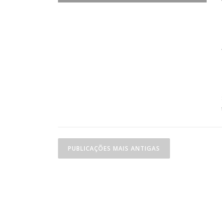
PUBLICAÇÕES MAIS ANTIGAS