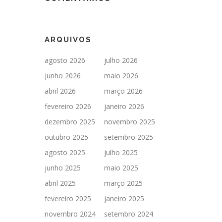
ARQUIVOS
agosto 2026
julho 2026
junho 2026
maio 2026
abril 2026
março 2026
fevereiro 2026
janeiro 2026
dezembro 2025
novembro 2025
outubro 2025
setembro 2025
agosto 2025
julho 2025
junho 2025
maio 2025
abril 2025
março 2025
fevereiro 2025
janeiro 2025
novembro 2024
setembro 2024