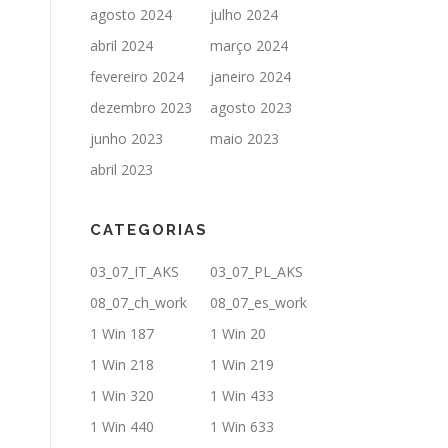
agosto 2024
julho 2024
abril 2024
março 2024
fevereiro 2024
janeiro 2024
dezembro 2023
agosto 2023
junho 2023
maio 2023
abril 2023
CATEGORIAS
03_07_IT_AKS
03_07_PL_AKS
08_07_ch_work
08_07_es_work
1 Win 187
1 Win 20
1 Win 218
1 Win 219
1 Win 320
1 Win 433
1 Win 440
1 Win 633