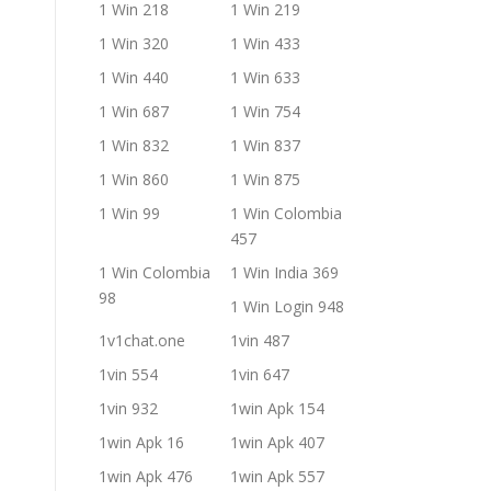
1 Win 218
1 Win 219
1 Win 320
1 Win 433
1 Win 440
1 Win 633
1 Win 687
1 Win 754
1 Win 832
1 Win 837
1 Win 860
1 Win 875
1 Win 99
1 Win Colombia
457
1 Win Colombia
1 Win India 369
98
1 Win Login 948
1v1chat.one
1vin 487
1vin 554
1vin 647
1vin 932
1win Apk 154
1win Apk 16
1win Apk 407
1win Apk 476
1win Apk 557