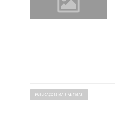
PUBLICAÇÕES MAIS ANTIGAS