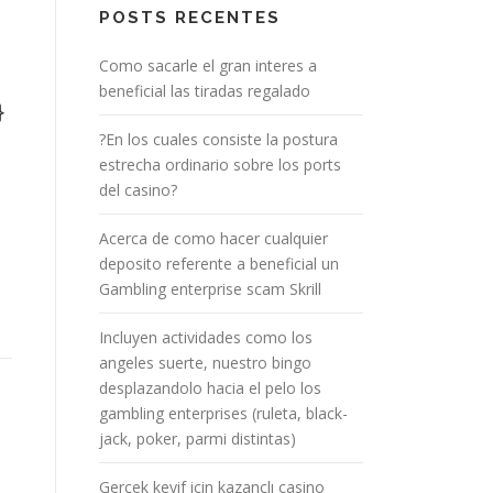
POSTS RECENTES
Como sacarle el gran interes a
beneficial las tiradas regalado
}
?En los cuales consiste la postura
estrecha ordinario sobre los ports
del casino?
Acerca de como hacer cualquier
deposito referente a beneficial un
Gambling enterprise scam Skrill
Incluyen actividades como los
angeles suerte, nuestro bingo
desplazandolo hacia el pelo los
gambling enterprises (ruleta, black-
jack, poker, parmi distintas)
Gerçek keyif için kazançlı casino