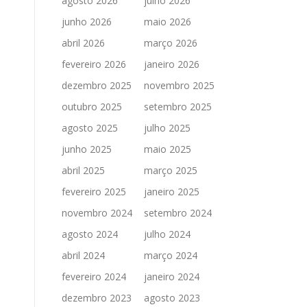
agosto 2026
julho 2026
junho 2026
maio 2026
abril 2026
março 2026
fevereiro 2026
janeiro 2026
dezembro 2025
novembro 2025
outubro 2025
setembro 2025
agosto 2025
julho 2025
junho 2025
maio 2025
abril 2025
março 2025
fevereiro 2025
janeiro 2025
novembro 2024
setembro 2024
agosto 2024
julho 2024
abril 2024
março 2024
fevereiro 2024
janeiro 2024
dezembro 2023
agosto 2023