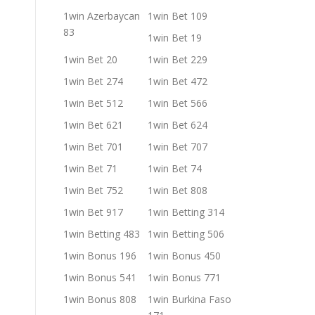
1win Azerbaycan
1win Bet 109
83
1win Bet 19
1win Bet 20
1win Bet 229
1win Bet 274
1win Bet 472
1win Bet 512
1win Bet 566
1win Bet 621
1win Bet 624
1win Bet 701
1win Bet 707
1win Bet 71
1win Bet 74
1win Bet 752
1win Bet 808
1win Bet 917
1win Betting 314
1win Betting 483
1win Betting 506
1win Bonus 196
1win Bonus 450
1win Bonus 541
1win Bonus 771
1win Bonus 808
1win Burkina Faso