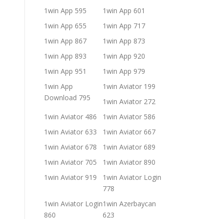
1win App 595
1win App 601
1win App 655
1win App 717
1win App 867
1win App 873
1win App 893
1win App 920
1win App 951
1win App 979
1win App
1win Aviator 199
Download 795
1win Aviator 272
1win Aviator 486
1win Aviator 586
1win Aviator 633
1win Aviator 667
1win Aviator 678
1win Aviator 689
1win Aviator 705
1win Aviator 890
1win Aviator 919
1win Aviator Login
778
1win Aviator Login
1win Azerbaycan
860
623