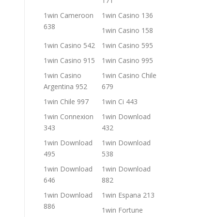
171
1win Cameroon
1win Casino 136
638
1win Casino 158
1win Casino 542
1win Casino 595
1win Casino 915
1win Casino 995
1win Casino
1win Casino Chile
Argentina 952
679
1win Chile 997
1win Ci 443
1win Connexion
1win Download
343
432
1win Download
1win Download
495
538
1win Download
1win Download
646
882
1win Download
1win Espana 213
886
1win Fortune