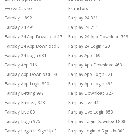
Evolve Casino
Extractors
Fairplay 1 892
Fairplay 24 321
Fairplay 24 491
Fairplay 24 714
Fairplay 24 App Download 17
Fairplay 24 App Download 563
Fairplay 24 App Download 6
Fairplay 24 Login 123
Fairplay 24 Login 681
Fairplay App 269
Fairplay App 916
Fairplay App Download 463
Fairplay App Download 546
Fairplay App Login 221
Fairplay App Login 300
Fairplay App Login 496
Fairplay Betting 998
Fairplay Download 327
Fairplay Fantasy 343
Fairplay Live 449
Fairplay Live 881
Fairplay Live Login 858
Fairplay Login 975
Fairplay Login Download 808
Fairplay Login Id Sign Up 2
Fairplay Login Id Sign Up 800