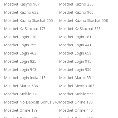
Mostbet Kasyno 967
Mostbet Kazino 235
Mostbet Kazino 632
Mostbet Kazino 966
Mostbet Kazino Skachat 255
Mostbet Kazino Skachat 558
Mostbet Kz Skachat 173
Mostbet Kz Skachat 368
Mostbet Login 110
Mostbet Login 181
Mostbet Login 255
Mostbet Login 441
Mostbet Login 463
Mostbet Login 659
Mostbet Login 825
Mostbet Login 915
Mostbet Login 943
Mostbet Login 956
Mostbet Login India 418
Mostbet Maroc 551
Mostbet Maroc 636
Mostbet Mexico 403
Mostbet Mobile 328
Mostbet Mobile 556
Mostbet No Deposit Bonus 843
Mostbet Online 170
Mostbet Online 179
Mostbet Online 440