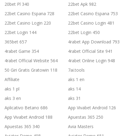
20bet Pl 340
22bet Apk 982
22bet Casino Espana 728
22bet Casino Espana 753
22bet Casino Login 220
22bet Casino Login 481
22bet Login 144
22bet Login 450
365bet 657
4rabet App Download 793
4rabet Game 354
4rabet Official Site 941
4rabet Official Website 564
4rabet Online Login 948
50 Giri Gratis Gratowin 118
7ai.tools
Affiliate
aks 1 en
aks 1 pl
aks 14
aks 3 en
aks 31
Aplicativo Betano 686
App Vivabet Android 126
App Vivabet Android 188
Apuestas 365 250
Apuestas 365 340
Avia Masters
Aviator Demo 408
Aviator Demo 651