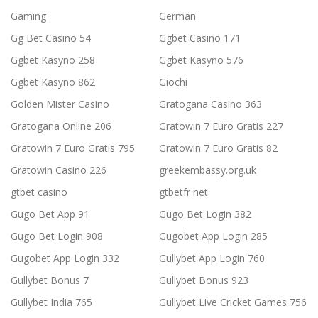
Gaming
German
Gg Bet Casino 54
Ggbet Casino 171
Ggbet Kasyno 258
Ggbet Kasyno 576
Ggbet Kasyno 862
Giochi
Golden Mister Casino
Gratogana Casino 363
Gratogana Online 206
Gratowin 7 Euro Gratis 227
Gratowin 7 Euro Gratis 795
Gratowin 7 Euro Gratis 82
Gratowin Casino 226
greekembassy.org.uk
gtbet casino
gtbetfr net
Gugo Bet App 91
Gugo Bet Login 382
Gugo Bet Login 908
Gugobet App Login 285
Gugobet App Login 332
Gullybet App Login 760
Gullybet Bonus 7
Gullybet Bonus 923
Gullybet India 765
Gullybet Live Cricket Games 756