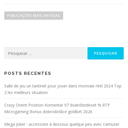
PUBLICAÇÕES MAIS ANTIGAS
POSTS RECENTES
Salle de jeu un tantinet pour jouer dans monnaie réel 2024 Top
2 les meilleurs situation
Crazy Orient Position Komentar 97 dvainštirideset % RTP
Microgaming Bonus dobrodošlice goldbet 2026
Mega Joker : accessoire à dessous quelque peu avec s’amuser