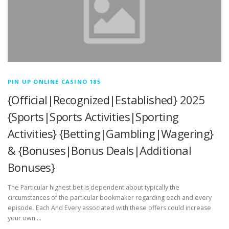
PIN UP ONLINE CASINO 185
{Official|Recognized|Established} 2025
{Sports|Sports Activities|Sporting
Activities} {Betting|Gambling|Wagering}
& {Bonuses|Bonus Deals|Additional
Bonuses}
The Particular highest bet is dependent about typically the
circumstances of the particular bookmaker regarding each and every
episode. Each And Every associated with these offers could increase
your own …