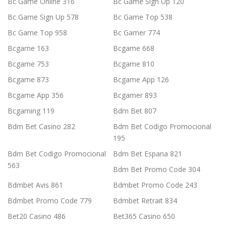
Bc Game Online 316
Bc Game Sign Up 120
Bc Game Sign Up 578
Bc Game Top 538
Bc Game Top 958
Bc Gamer 774
Bcgame 163
Bcgame 668
Bcgame 753
Bcgame 810
Bcgame 873
Bcgame App 126
Bcgame App 356
Bcgamer 893
Bcgaming 119
Bdm Bet 807
Bdm Bet Casino 282
Bdm Bet Codigo Promocional
195
Bdm Bet Codigo Promocional
Bdm Bet Espana 821
563
Bdm Bet Promo Code 304
Bdmbet Avis 861
Bdmbet Promo Code 243
Bdmbet Promo Code 779
Bdmbet Retrait 834
Bet20 Casino 486
Bet365 Casino 650