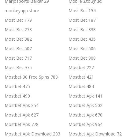
Marjosports Baixar 29
Mobile Στοίχημα
monkeyapp.store
Most Bet 154
Most Bet 179
Most Bet 187
Most Bet 273
Most Bet 338
Most Bet 382
Most Bet 435
Most Bet 507
Most Bet 606
Most Bet 717
Most Bet 908
Most Bet 975
Mostbet 227
Mostbet 30 Free Spins 788
Mostbet 421
Mostbet 475
Mostbet 484
Mostbet 490
Mostbet Apk 141
Mostbet Apk 354
Mostbet Apk 502
Mostbet Apk 627
Mostbet Apk 670
Mostbet Apk 778
Mostbet Apk 964
Mostbet Apk Download 203
Mostbet Apk Download 72