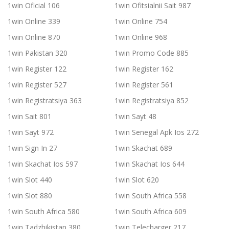
1win Oficial 106
1win Ofitsialnii Sait 987
1win Online 339
1win Online 754
1win Online 870
1win Online 968
1win Pakistan 320
1win Promo Code 885
1win Register 122
1win Register 162
1win Register 527
1win Register 561
1win Registratsiya 363
1win Registratsiya 852
1win Sait 801
1win Sayt 48
1win Sayt 972
1win Senegal Apk Ios 272
1win Sign In 27
1win Skachat 689
1win Skachat Ios 597
1win Skachat Ios 644
1win Slot 440
1win Slot 620
1win Slot 880
1win South Africa 558
1win South Africa 580
1win South Africa 609
1win Tadzhikistan 380
1win Telecharger 217