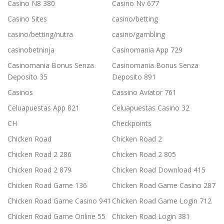
Casino N8 380
Casino Nv 677
Casino Sites
casino/betting
casino/betting/nutra
casino/gambling
casinobetninja
Casinomania App 729
Casinomania Bonus Senza
Casinomania Bonus Senza
Deposito 35
Deposito 891
Casinos
Cassino Aviator 761
Celuapuestas App 821
Celuapuestas Casino 32
CH
Checkpoints
Chicken Road
Chicken Road 2
Chicken Road 2 286
Chicken Road 2 805
Chicken Road 2 879
Chicken Road Download 415
Chicken Road Game 136
Chicken Road Game Casino 287
Chicken Road Game Casino 941
Chicken Road Game Login 712
Chicken Road Game Online 55
Chicken Road Login 381