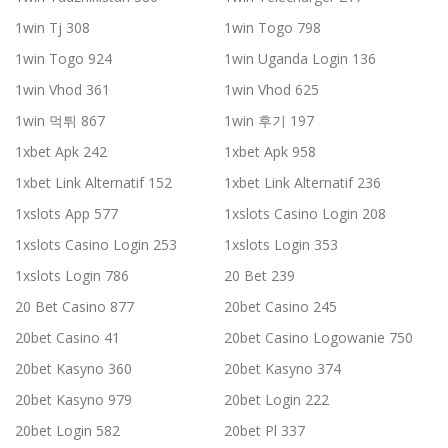
1win Tj 308
1win Togo 798
1win Togo 924
1win Uganda Login 136
1win Vhod 361
1win Vhod 625
1win 먹튀 867
1win 후기 197
1xbet Apk 242
1xbet Apk 958
1xbet Link Alternatif 152
1xbet Link Alternatif 236
1xslots App 577
1xslots Casino Login 208
1xslots Casino Login 253
1xslots Login 353
1xslots Login 786
20 Bet 239
20 Bet Casino 877
20bet Casino 245
20bet Casino 41
20bet Casino Logowanie 750
20bet Kasyno 360
20bet Kasyno 374
20bet Kasyno 979
20bet Login 222
20bet Login 582
20bet Pl 337