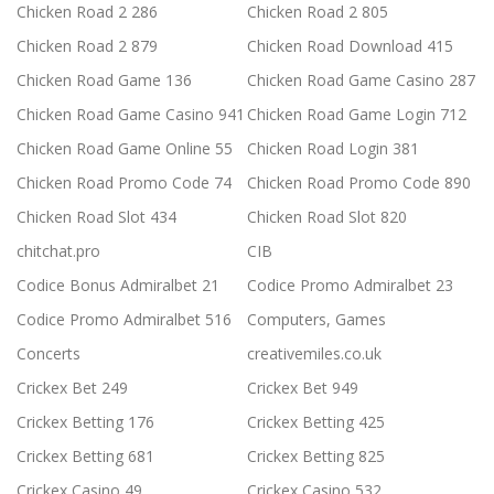
Chicken Road 2 286
Chicken Road 2 805
Chicken Road 2 879
Chicken Road Download 415
Chicken Road Game 136
Chicken Road Game Casino 287
Chicken Road Game Casino 941
Chicken Road Game Login 712
Chicken Road Game Online 55
Chicken Road Login 381
Chicken Road Promo Code 74
Chicken Road Promo Code 890
Chicken Road Slot 434
Chicken Road Slot 820
chitchat.pro
CIB
Codice Bonus Admiralbet 21
Codice Promo Admiralbet 23
Codice Promo Admiralbet 516
Computers, Games
Concerts
creativemiles.co.uk
Crickex Bet 249
Crickex Bet 949
Crickex Betting 176
Crickex Betting 425
Crickex Betting 681
Crickex Betting 825
Crickex Casino 49
Crickex Casino 532