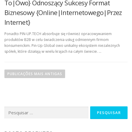
To|Owo} Odnoszący Sukcesy Format
Biznesowy {Online|Internetowego|Przez
Internet}
Ponadto PIN-UP.TECH absorbuje się również opracowywaniem
produktów B2B w celu świadczenia usług odmiennym firmom
konsumenckim. Pin-Up Global owo unikalny ekosystem niezależnych
spółek, które działają w wielu krajach na całym świecie. …
PUBLICAÇÕES MAIS ANTIGAS