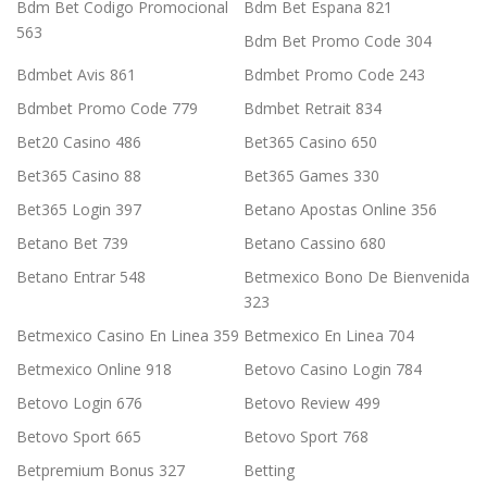
Bdm Bet Codigo Promocional
Bdm Bet Espana 821
563
Bdm Bet Promo Code 304
Bdmbet Avis 861
Bdmbet Promo Code 243
Bdmbet Promo Code 779
Bdmbet Retrait 834
Bet20 Casino 486
Bet365 Casino 650
Bet365 Casino 88
Bet365 Games 330
Bet365 Login 397
Betano Apostas Online 356
Betano Bet 739
Betano Cassino 680
Betano Entrar 548
Betmexico Bono De Bienvenida
323
Betmexico Casino En Linea 359
Betmexico En Linea 704
Betmexico Online 918
Betovo Casino Login 784
Betovo Login 676
Betovo Review 499
Betovo Sport 665
Betovo Sport 768
Betpremium Bonus 327
Betting