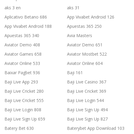
aks 3 en
aks 31
Aplicativo Betano 686
App Vivabet Android 126
App Vivabet Android 188
Apuestas 365 250
Apuestas 365 340
Avia Masters
Aviator Demo 408
Aviator Demo 651
Aviator Games 658
Aviator Mostbet 522
Aviator Online 533
Aviator Online 604
Baixar Pagbet 936
Baji 161
Baji Live App 293
Baji Live Casino 367
Baji Live Cricket 280
Baji Live Cricket 369
Baji Live Cricket 555
Baji Live Login 544
Baji Live Login 808
Baji Live Sign Up 494
Baji Live Sign Up 659
Baji Live Sign Up 827
Batery Bet 630
Baterybet App Download 103