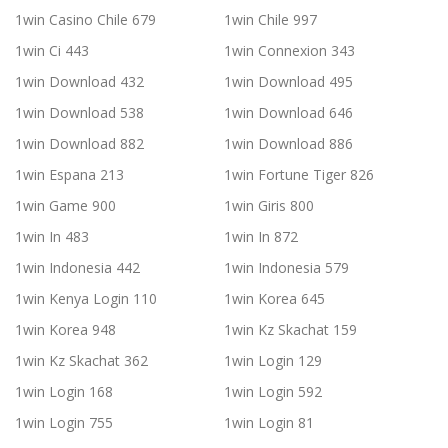
1win Casino Chile 679
1win Chile 997
1win Ci 443
1win Connexion 343
1win Download 432
1win Download 495
1win Download 538
1win Download 646
1win Download 882
1win Download 886
1win Espana 213
1win Fortune Tiger 826
1win Game 900
1win Giris 800
1win In 483
1win In 872
1win Indonesia 442
1win Indonesia 579
1win Kenya Login 110
1win Korea 645
1win Korea 948
1win Kz Skachat 159
1win Kz Skachat 362
1win Login 129
1win Login 168
1win Login 592
1win Login 755
1win Login 81