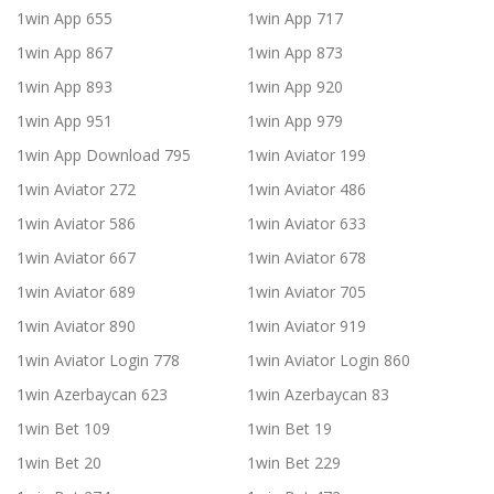
1win App 655
1win App 717
1win App 867
1win App 873
1win App 893
1win App 920
1win App 951
1win App 979
1win App Download 795
1win Aviator 199
1win Aviator 272
1win Aviator 486
1win Aviator 586
1win Aviator 633
1win Aviator 667
1win Aviator 678
1win Aviator 689
1win Aviator 705
1win Aviator 890
1win Aviator 919
1win Aviator Login 778
1win Aviator Login 860
1win Azerbaycan 623
1win Azerbaycan 83
1win Bet 109
1win Bet 19
1win Bet 20
1win Bet 229