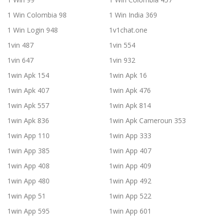
1 Win Colombia 98
1 Win India 369
1 Win Login 948
1v1chat.one
1vin 487
1vin 554
1vin 647
1vin 932
1win Apk 154
1win Apk 16
1win Apk 407
1win Apk 476
1win Apk 557
1win Apk 814
1win Apk 836
1win Apk Cameroun 353
1win App 110
1win App 333
1win App 385
1win App 407
1win App 408
1win App 409
1win App 480
1win App 492
1win App 51
1win App 522
1win App 595
1win App 601