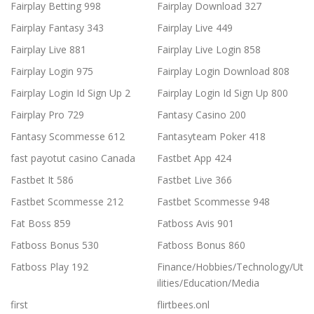
Fairplay Betting 998
Fairplay Download 327
Fairplay Fantasy 343
Fairplay Live 449
Fairplay Live 881
Fairplay Live Login 858
Fairplay Login 975
Fairplay Login Download 808
Fairplay Login Id Sign Up 2
Fairplay Login Id Sign Up 800
Fairplay Pro 729
Fantasy Casino 200
Fantasy Scommesse 612
Fantasyteam Poker 418
fast payotut casino Canada
Fastbet App 424
Fastbet It 586
Fastbet Live 366
Fastbet Scommesse 212
Fastbet Scommesse 948
Fat Boss 859
Fatboss Avis 901
Fatboss Bonus 530
Fatboss Bonus 860
Fatboss Play 192
Finance/Hobbies/Technology/Ut
ilities/Education/Media
first
flirtbees.onl