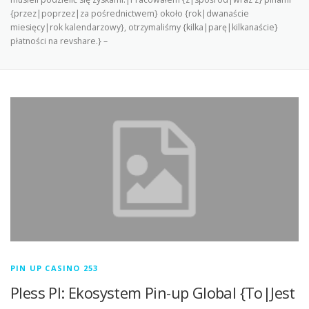
{przez|poprzez|za pośrednictwem} około {rok|dwanaście
miesięcy|rok kalendarzowy}, otrzymaliśmy {kilka|parę|kilkanaście}
płatności na revshare.} –
PIN UP CASINO 253
Pless Pl: Ekosystem Pin-up Global {To|Jest