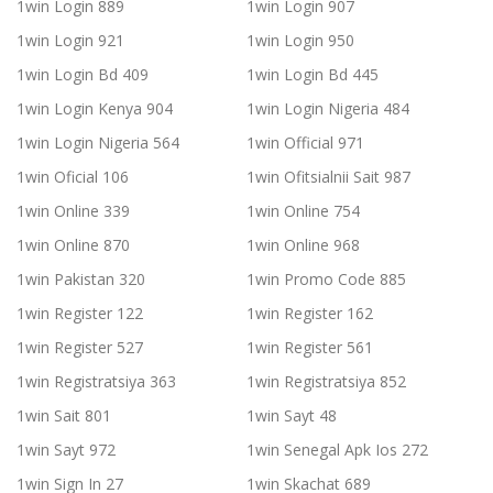
1win Login 889
1win Login 907
1win Login 921
1win Login 950
1win Login Bd 409
1win Login Bd 445
1win Login Kenya 904
1win Login Nigeria 484
1win Login Nigeria 564
1win Official 971
1win Oficial 106
1win Ofitsialnii Sait 987
1win Online 339
1win Online 754
1win Online 870
1win Online 968
1win Pakistan 320
1win Promo Code 885
1win Register 122
1win Register 162
1win Register 527
1win Register 561
1win Registratsiya 363
1win Registratsiya 852
1win Sait 801
1win Sayt 48
1win Sayt 972
1win Senegal Apk Ios 272
1win Sign In 27
1win Skachat 689