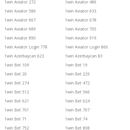
1win Aviator 272
1win Aviator 486
1win Aviator 586
1win Aviator 633
1win Aviator 667
1win Aviator 678
1win Aviator 689
1win Aviator 705
1win Aviator 890
1win Aviator 919
1win Aviator Login 778
1win Aviator Login 860
1win Azerbaycan 623
1win Azerbaycan 83
1win Bet 109
1win Bet 19
1win Bet 20
1win Bet 229
1win Bet 274
1win Bet 472
1win Bet 512
1win Bet 566
1win Bet 621
1win Bet 624
1win Bet 701
1win Bet 707
1win Bet 71
1win Bet 74
1win Bet 752
1win Bet 808