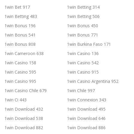
1win Bet 917
1win Betting 314
1win Betting 483
1win Betting 506
1win Bonus 196
1win Bonus 450
1win Bonus 541
1win Bonus 771
1win Bonus 808
1win Burkina Faso 171
1win Cameroon 638
1win Casino 136
1win Casino 158
1win Casino 542
1win Casino 595
1win Casino 915
1win Casino 995
1win Casino Argentina 952
1win Casino Chile 679
1win Chile 997
1win Ci 443
1win Connexion 343
1win Download 432
1win Download 495
1win Download 538
1win Download 646
1win Download 882
1win Download 886