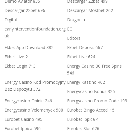
Demo Aviator 835
Descargar 22bet 499
Descargar 22bet 696
Descargar Mostbet 262
Digital
Dragonia
earlyinterventionfoundation.org.
EC
uk
Editors
Ekbet App Download 382
Ekbet Deposit 667
Ekbet Live 2
Ekbet Live 624
Ekbet Login 713
Energy Casino 30 Free Spins
546
Energy Casino Kod Promocyjny
Energy Kaszino 462
Bez Depozytu 372
Energycasino Bonus 326
Energycasino Opinie 246
Energycasino Promo Code 193
Energycasino Velemenyek 508
Eurobet Bingo Accedi 15
Eurobet Casino 495
Eurobet Ippica 4
Eurobet Ippica 590
Eurobet Slot 676