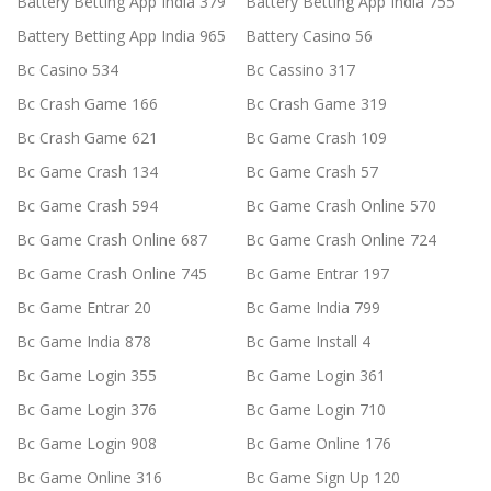
Battery Betting App India 379
Battery Betting App India 755
Battery Betting App India 965
Battery Casino 56
Bc Casino 534
Bc Cassino 317
Bc Crash Game 166
Bc Crash Game 319
Bc Crash Game 621
Bc Game Crash 109
Bc Game Crash 134
Bc Game Crash 57
Bc Game Crash 594
Bc Game Crash Online 570
Bc Game Crash Online 687
Bc Game Crash Online 724
Bc Game Crash Online 745
Bc Game Entrar 197
Bc Game Entrar 20
Bc Game India 799
Bc Game India 878
Bc Game Install 4
Bc Game Login 355
Bc Game Login 361
Bc Game Login 376
Bc Game Login 710
Bc Game Login 908
Bc Game Online 176
Bc Game Online 316
Bc Game Sign Up 120