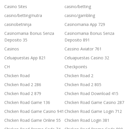
Casino Sites
casino/betting
casino/betting/nutra
casino/gambling
casinobetninja
Casinomania App 729
Casinomania Bonus Senza
Casinomania Bonus Senza
Deposito 35
Deposito 891
Casinos
Cassino Aviator 761
Celuapuestas App 821
Celuapuestas Casino 32
CH
Checkpoints
Chicken Road
Chicken Road 2
Chicken Road 2 286
Chicken Road 2 805
Chicken Road 2 879
Chicken Road Download 415
Chicken Road Game 136
Chicken Road Game Casino 287
Chicken Road Game Casino 941
Chicken Road Game Login 712
Chicken Road Game Online 55
Chicken Road Login 381