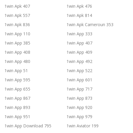
1win Apk 407
1win Apk 476
1win Apk 557
1win Apk 814
1win Apk 836
1win Apk Cameroun 353
1win App 110
1win App 333
1win App 385
1win App 407
1win App 408
1win App 409
1win App 480
1win App 492
1win App 51
1win App 522
1win App 595
1win App 601
1win App 655
1win App 717
1win App 867
1win App 873
1win App 893
1win App 920
1win App 951
1win App 979
1win App Download 795
1win Aviator 199