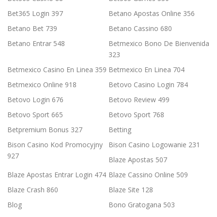
Bet365 Login 397
Betano Apostas Online 356
Betano Bet 739
Betano Cassino 680
Betano Entrar 548
Betmexico Bono De Bienvenida
323
Betmexico Casino En Linea 359
Betmexico En Linea 704
Betmexico Online 918
Betovo Casino Login 784
Betovo Login 676
Betovo Review 499
Betovo Sport 665
Betovo Sport 768
Betpremium Bonus 327
Betting
Bison Casino Kod Promocyjny
Bison Casino Logowanie 231
927
Blaze Apostas 507
Blaze Apostas Entrar Login 474
Blaze Cassino Online 509
Blaze Crash 860
Blaze Site 128
Blog
Bono Gratogana 503