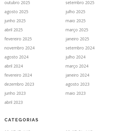
outubro 2025
setembro 2025
agosto 2025
julho 2025
junho 2025
maio 2025
abril 2025
março 2025
fevereiro 2025
janeiro 2025
novembro 2024
setembro 2024
agosto 2024
julho 2024
abril 2024
março 2024
fevereiro 2024
janeiro 2024
dezembro 2023
agosto 2023
junho 2023
maio 2023
abril 2023
CATEGORIAS