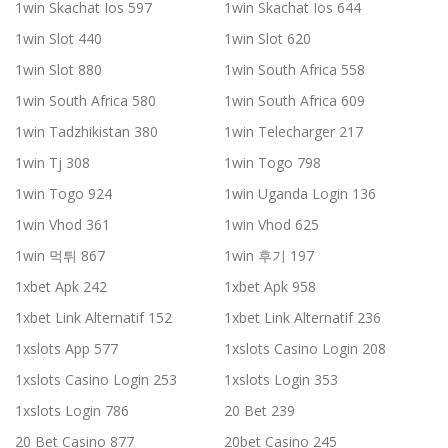
1win Skachat Ios 597
1win Skachat Ios 644
1win Slot 440
1win Slot 620
1win Slot 880
1win South Africa 558
1win South Africa 580
1win South Africa 609
1win Tadzhikistan 380
1win Telecharger 217
1win Tj 308
1win Togo 798
1win Togo 924
1win Uganda Login 136
1win Vhod 361
1win Vhod 625
1win 먹튀 867
1win 후기 197
1xbet Apk 242
1xbet Apk 958
1xbet Link Alternatif 152
1xbet Link Alternatif 236
1xslots App 577
1xslots Casino Login 208
1xslots Casino Login 253
1xslots Login 353
1xslots Login 786
20 Bet 239
20 Bet Casino 877
20bet Casino 245