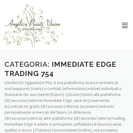
CATEGORIA:
IMMEDIATE EDGE
TRADING 754
{{Inoltre|In Aggiunta|In Più}, è una piattaforma sicura e protetta {e
non|neppure} {rivela|ci confida} {informazioni|notizie} individuali o
finanziarie dei suoi {utenti|fruitori}.|{Grazie|(inter} alla piattaforma
{di|successo|vittoria} Immediate Edge, sarai {in|osservando
la|costruiti in} grado {di|successo|vittoria} {accedere|entrare}
personalmente ai mercati del futuro.|A differenza
{di|successo|vittoria} altre piattaforme {di|successo|vittoria} trading,
Immediate Edge è adatta ai principianti, {affidabile|di {buona|sana}
qualita} e sicura.|{Tuttavia|Ciononostante|Inoltre}, non possiamo