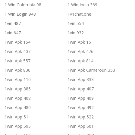
1 Win Colombia 98
1 Win India 369
1 Win Login 948
1v1chat.one
1vin 487
1vin 554
1vin 647
1vin 932
1win Apk 154
1win Apk 16
1win Apk 407
1win Apk 476
1win Apk 557
1win Apk 814
1win Apk 836
1win Apk Cameroun 353
1win App 110
1win App 333
1win App 385
1win App 407
1win App 408
1win App 409
1win App 480
1win App 492
1win App 51
1win App 522
1win App 595
1win App 601