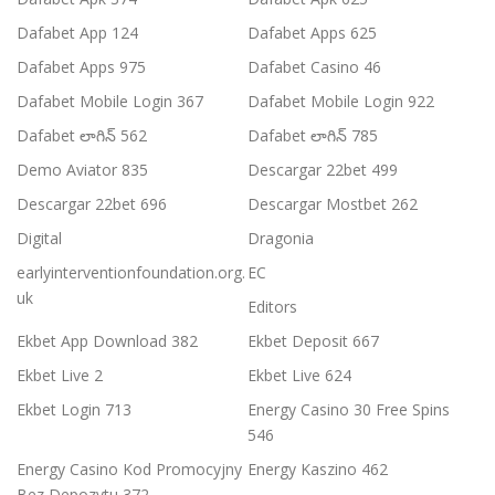
Dafabet App 124
Dafabet Apps 625
Dafabet Apps 975
Dafabet Casino 46
Dafabet Mobile Login 367
Dafabet Mobile Login 922
Dafabet లాగిన్ 562
Dafabet లాగిన్ 785
Demo Aviator 835
Descargar 22bet 499
Descargar 22bet 696
Descargar Mostbet 262
Digital
Dragonia
earlyinterventionfoundation.org.
EC
uk
Editors
Ekbet App Download 382
Ekbet Deposit 667
Ekbet Live 2
Ekbet Live 624
Ekbet Login 713
Energy Casino 30 Free Spins
546
Energy Casino Kod Promocyjny
Energy Kaszino 462
Bez Depozytu 372