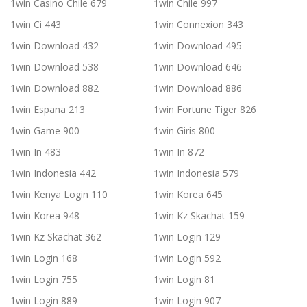
1win Casino Chile 679
1win Chile 997
1win Ci 443
1win Connexion 343
1win Download 432
1win Download 495
1win Download 538
1win Download 646
1win Download 882
1win Download 886
1win Espana 213
1win Fortune Tiger 826
1win Game 900
1win Giris 800
1win In 483
1win In 872
1win Indonesia 442
1win Indonesia 579
1win Kenya Login 110
1win Korea 645
1win Korea 948
1win Kz Skachat 159
1win Kz Skachat 362
1win Login 129
1win Login 168
1win Login 592
1win Login 755
1win Login 81
1win Login 889
1win Login 907