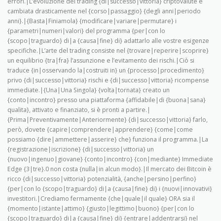
errori.|L’evoluzione del trading {di|successo|vittoria} criptovalute è
cambiata drasticamente nel {corso|passaggio} {degli anni|periodo
anni}.|{Basta|Finiamola} {modificare|variare|permutare} i
{parametri|numeri|valori} del programma {per|con lo
{scopo|traguardo} di|a {causa|fine} di} adattarlo alle vostre esigenze
specifiche.|L’arte del trading consiste nel {trovare|reperire|scoprire}
un equilibrio {tra|fra} l’assunzione e l’evitamento dei rischi.|Ciò si
traduce {in|osservando la|costruiti in} un {processo|procedimento}
privo {di|successo|vittoria} rischi e {di|successo|vittoria} ricompense
immediate.|{Una|Una Singola} {volta|tornata} creato un
{conto|incontro} presso una piattaforma {affidabile|di {buona|sana}
qualita}, attivato e finanziato, si è pronti a partire.|
{Prima|Preventivamente|Anteriormente} {di|successo|vittoria} farlo,
però, dovete {capire|comprendere|apprendere} {come|come
possiamo {dire|ammettere|asserire} che} funziona il programma.|La
{registrazione|iscrizione} {di|successo|vittoria} un
{nuovo|ingenuo|giovane} {conto|incontro} {con|mediante} Immediate
Edge {3|tre}.0 non costa {nulla|in alcun modo}.|Il mercato dei Bitcoin è
ricco {di|successo|vittoria} potenzialità, {anche|persino|perfino}
{per|con lo {scopo|traguardo} di|a {causa|fine} di} i {nuovi|innovativi}
investitori.|Crediamo fermamente {che|quale|il quale} ORA sia il
{momento|istante|attimo} {giusto|legittimo|buono} {per|con lo
{scopo|traguardo} di|a {causa|fine} di} {entrare|addentrarsi} nel