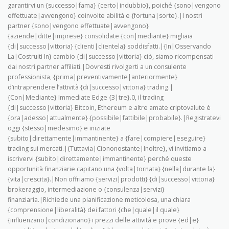
garantirvi un {successo|fama} {certo|indubbio}, poiché {sono|vengono
effettuate|avvengono} coinvolte abilità e {fortuna|sorte}.|I nostri
partner {sono|vengono effettuate|avvengono}
{aziende|ditte|imprese} consolidate {con|mediante} migliaia
{di|successo|vittoria} {clienti|clientela} soddisfatti.|{In|Osservando
La|Costruiti In} cambio {di|successo|vittoria} ciò, siamo ricompensati
dai nostri partner affiliati.|Dovresti rivolgerti a un consulente
professionista, {prima|preventivamente|anteriormente}
d’intraprendere l’attività {di|successo|vittoria} trading.|
{Con|Mediante} Immediate Edge {3|tre}.0, il trading
{di|successo|vittoria} Bitcoin, Ethereum e altre amate criptovalute è
{ora|adesso|attualmente} {possibile|fattibile|probabile}.|Registratevi
oggi {stesso|medesimo} e iniziate
{subito|direttamente|immantinente} a {fare|compiere|eseguire}
trading sui mercati.|{Tuttavia|Ciononostante|Inoltre}, vi invitiamo a
iscrivervi {subito|direttamente|immantinente} perché queste
opportunità finanziarie capitano una {volta|tornata} {nella|durante la}
{vita|crescita}.|Non offriamo {servizi|prodotti} {di|successo|vittoria}
brokeraggio, intermediazione o {consulenza|servizi}
finanziaria.|Richiede una pianificazione meticolosa, una chiara
{comprensione|liberalità} dei fattori {che|quale|il quale}
{influenzano|condizionano} i prezzi delle attività e prove {ed|e}