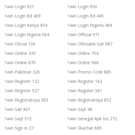
1win Login 921
1win Login 950
1win Login Bd 409
1win Login Bd 445
1win Login Kenya 904
1win Login Nigeria 484
1win Login Nigeria 564
1win Official 971
1win Oficial 106
1win Ofitsialnii Sait 987
1win Online 339
1win Online 754
1win Online 870
1win Online 968
1win Pakistan 320
1win Promo Code 885
1win Register 122
1win Register 162
1win Register 527
1win Register 561
1win Registratsiya 363
1win Registratsiya 852
1win Sait 801
1win Sayt 48
1win Sayt 972
1win Senegal Apk Ios 272
1win Sign In 27
1win Skachat 689