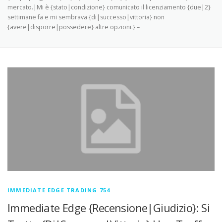
mercato.|Mi è {stato|condizione} comunicato il licenziamento {due|2}
settimane fa e mi sembrava {di|successo|vittoria} non
{avere|disporre|possedere} altre opzioni.} –
IMMEDIATE EDGE TRADING 754
Immediate Edge {Recensione|Giudizio}: Si