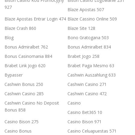
Bison Casino Kod Promocyjny
Bison Casino Logowanie 231
927
Blaze Apostas 507
Blaze Apostas Entrar Login 474
Blaze Cassino Online 509
Blaze Crash 860
Blaze Site 128
Blog
Bono Gratogana 503
Bonus Admiralbet 762
Bonus Admiralbet 834
Bonus Casinomania 884
Brabet Jogo 258
Brabet Link Jogo 620
Brabet Paga Mesmo 63
Bypasser
Cashwin Auszahlung 633
Cashwin Bonus 250
Cashwin Casino 271
Cashwin Casino 285
Cashwin Casino 472
Cashwin Casino No Deposit
Casino
Bonus 858
Casino Bet365 10
Casino Bison 275
Casino Bison 971
Casino Bonus
Casino Celuapuestas 571