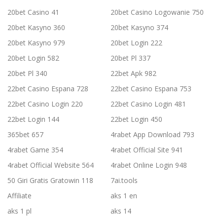
20bet Casino 41
20bet Casino Logowanie 750
20bet Kasyno 360
20bet Kasyno 374
20bet Kasyno 979
20bet Login 222
20bet Login 582
20bet Pl 337
20bet Pl 340
22bet Apk 982
22bet Casino Espana 728
22bet Casino Espana 753
22bet Casino Login 220
22bet Casino Login 481
22bet Login 144
22bet Login 450
365bet 657
4rabet App Download 793
4rabet Game 354
4rabet Official Site 941
4rabet Official Website 564
4rabet Online Login 948
50 Giri Gratis Gratowin 118
7ai.tools
Affiliate
aks 1 en
aks 1 pl
aks 14