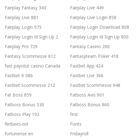
Fairplay Fantasy 343
Fairplay Live 449
Fairplay Live 881
Fairplay Live Login 858
Fairplay Login 975
Fairplay Login Download 808
Fairplay Login Id Sign Up 2
Fairplay Login Id Sign Up 800
Fairplay Pro 729
Fantasy Casino 200
Fantasy Scommesse 612
Fantasyteam Poker 418
fast payotut casino Canada
Fastbet App 424
Fastbet It 586
Fastbet Live 366
Fastbet Scommesse 212
Fastbet Scommesse 948
Fat Boss 859
Fatboss Avis 901
Fatboss Bonus 530
Fatboss Bonus 860
Fatboss Play 192
first
flirtbees.onl
Fonts
fortunerise en
Fridayroll