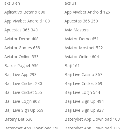
aks 3 en
aks 31
Aplicativo Betano 686
App Vivabet Android 126
App Vivabet Android 188
Apuestas 365 250
Apuestas 365 340
Avia Masters
Aviator Demo 408
Aviator Demo 651
Aviator Games 658
Aviator Mostbet 522
Aviator Online 533
Aviator Online 604
Baixar Pagbet 936
Baji 161
Baji Live App 293
Baji Live Casino 367
Baji Live Cricket 280
Baji Live Cricket 369
Baji Live Cricket 555
Baji Live Login 544
Baji Live Login 808
Baji Live Sign Up 494
Baji Live Sign Up 659
Baji Live Sign Up 827
Batery Bet 630
Baterybet App Download 103
Baterybet App Download 190
Baterybet App Download 336