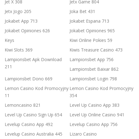
Jet X 308
Jetx Game 804
Jetx Jogo 205
Joka Bet 431
Jokabet App 713
Jokabet Espana 713
Jokabet Opiniones 626
Jokabet Opiniones 965
Keys
Kiwi Online Pokies 59
Kiwi Slots 369
Kiwis Treasure Casino 473
Lampionsbet Apk Download
Lampionsbet App 756
211
Lampionsbet Baixar 862
Lampionsbet Dono 669
Lampionsbet Login 798
Lemon Casino Kod Promocyjny
Lemon Casino Kod Promocyjny
11
354
Lemoncasino 821
Level Up Casino App 383
Level Up Casino Sign Up 654
Level Up Online Casino 941
Levelup Casino App 492
Levelup Casino App 756
Levelup Casino Australia 445
Lizaro Casino