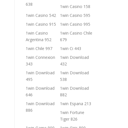
638
1win Casino 158
1win Casino 542
1win Casino 595
1win Casino 915
1win Casino 995
1win Casino
1win Casino Chile
Argentina 952
679
1win Chile 997
1win Ci 443
1win Connexion
1win Download
343
432
1win Download
1win Download
495
538
1win Download
1win Download
646
882
1win Download
1win Espana 213
886
1win Fortune
Tiger 826
1win Game 900
1win Giris 800