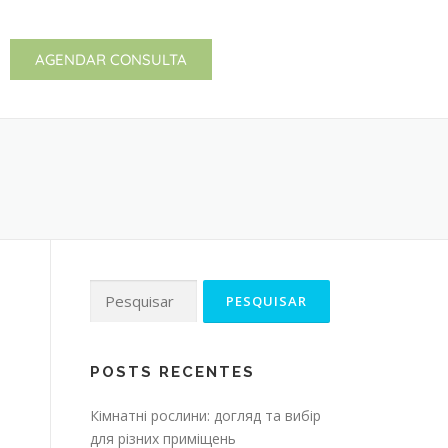
AGENDAR CONSULTA
POSTS RECENTES
Кімнатні рослини: догляд та вибір
для різних приміщень