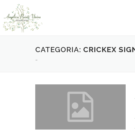
CATEGORIA:
CRICKEX SIG
–