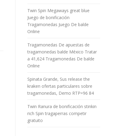
Twin Spin Megaways great blue
Juego de bonificación
Tragamonedas Juego De balde
Online
Tragamonedas De apuestas de
tragamonedas balde México Tratar
a 41,624 Tragamonedas De balde
Online
Spinata Grande, Sus release the
kraken ofertas particulares sobre
tragamonedas, Demo RTP=96 84
Twin Ranura de bonificación stinkin
rich Spin tragaperras competir
gratuito