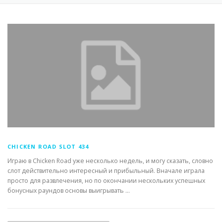
CHICKEN ROAD SLOT 434
Играю в Chicken Road уже несколько недель, и могу сказать, словно
слот действительно интересный и прибыльный. Вначале играла
просто для развлечения, но по окончании нескольких успешных
бонусных раундов основы выигрывать …