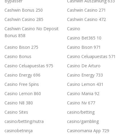
Bypasser
Cashwin Auszahlung 633
Cashwin Bonus 250
Cashwin Casino 271
Cashwin Casino 285
Cashwin Casino 472
Cashwin Casino No Deposit
Casino
Bonus 858
Casino Bet365 10
Casino Bison 275
Casino Bison 971
Casino Bonus
Casino Celuapuestas 571
Casino Celuapuestas 975
Casino De Arturo
Casino Energy 696
Casino Energy 733
Casino Free Spins
Casino Lemon 431
Casino Lemon 860
Casino Mania 92
Casino N8 380
Casino Nv 677
Casino Sites
casino/betting
casino/betting/nutra
casino/gambling
casinobetninja
Casinomania App 729