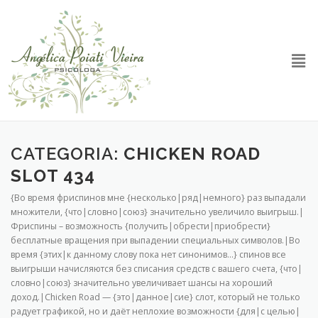
CATEGORIA:
CHICKEN ROAD
SLOT 434
{Во время фриспинов мне {несколько|ряд|немного} раз выпадали
множители, {что|словно|союз} значительно увеличило выигрыш.|
Фриспины – возможность {получить|обрести|приобрести}
бесплатные вращения при выпадении специальных символов.|Во
время {этих|к данному слову пока нет синонимов…} спинов все
выигрыши начисляются без списания средств с вашего счета, {что|
словно|союз} значительно увеличивает шансы на хороший
доход.|Chicken Road — {это|данное|сие} слот, который не только
радует графикой, но и даёт неплохие возможности {для|с целью|