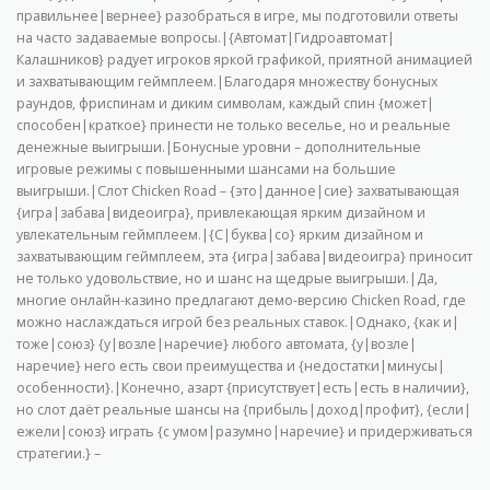
правильнее|вернее} разобраться в игре, мы подготовили ответы
на часто задаваемые вопросы.|{Автомат|Гидроавтомат|
Калашников} радует игроков яркой графикой, приятной анимацией
и захватывающим геймплеем.|Благодаря множеству бонусных
раундов, фриспинам и диким символам, каждый спин {может|
способен|краткое} принести не только веселье, но и реальные
денежные выигрыши.|Бонусные уровни – дополнительные
игровые режимы с повышенными шансами на большие
выигрыши.|Слот Chicken Road – {это|данное|сие} захватывающая
{игра|забава|видеоигра}, привлекающая ярким дизайном и
увлекательным геймплеем.|{С|буква|со} ярким дизайном и
захватывающим геймплеем, эта {игра|забава|видеоигра} приносит
не только удовольствие, но и шанс на щедрые выигрыши.|Да,
многие онлайн-казино предлагают демо-версию Chicken Road, где
можно наслаждаться игрой без реальных ставок.|Однако, {как и|
тоже|союз} {у|возле|наречие} любого автомата, {у|возле|
наречие} него есть свои преимущества и {недостатки|минусы|
особенности}.|Конечно, азарт {присутствует|есть|есть в наличии},
но слот даёт реальные шансы на {прибыль|доход|профит}, {если|
ежели|союз} играть {с умом|разумно|наречие} и придерживаться
стратегии.} –