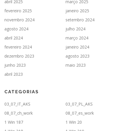
abril 2025
março 2025
fevereiro 2025
janeiro 2025
novembro 2024
setembro 2024
agosto 2024
julho 2024
abril 2024
março 2024
fevereiro 2024
janeiro 2024
dezembro 2023
agosto 2023
junho 2023
maio 2023
abril 2023
CATEGORIAS
03_07_IT_AKS
03_07_PL_AKS
08_07_ch_work
08_07_es_work
1 Win 187
1 Win 20