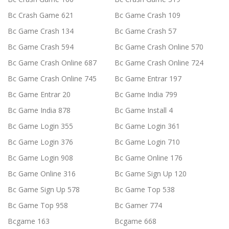
Bc Crash Game 621
Bc Game Crash 109
Bc Game Crash 134
Bc Game Crash 57
Bc Game Crash 594
Bc Game Crash Online 570
Bc Game Crash Online 687
Bc Game Crash Online 724
Bc Game Crash Online 745
Bc Game Entrar 197
Bc Game Entrar 20
Bc Game India 799
Bc Game India 878
Bc Game Install 4
Bc Game Login 355
Bc Game Login 361
Bc Game Login 376
Bc Game Login 710
Bc Game Login 908
Bc Game Online 176
Bc Game Online 316
Bc Game Sign Up 120
Bc Game Sign Up 578
Bc Game Top 538
Bc Game Top 958
Bc Gamer 774
Bcgame 163
Bcgame 668