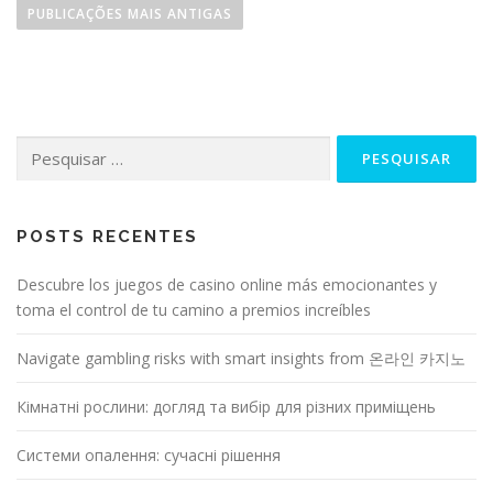
PUBLICAÇÕES MAIS ANTIGAS
POSTS RECENTES
Descubre los juegos de casino online más emocionantes y
toma el control de tu camino a premios increíbles
Navigate gambling risks with smart insights from 온라인 카지노
Кімнатні рослини: догляд та вибір для різних приміщень
Системи опалення: сучасні рішення