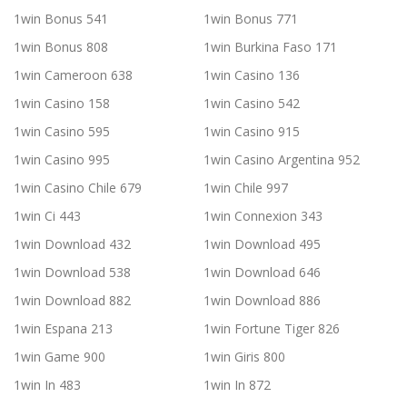
1win Bonus 541
1win Bonus 771
1win Bonus 808
1win Burkina Faso 171
1win Cameroon 638
1win Casino 136
1win Casino 158
1win Casino 542
1win Casino 595
1win Casino 915
1win Casino 995
1win Casino Argentina 952
1win Casino Chile 679
1win Chile 997
1win Ci 443
1win Connexion 343
1win Download 432
1win Download 495
1win Download 538
1win Download 646
1win Download 882
1win Download 886
1win Espana 213
1win Fortune Tiger 826
1win Game 900
1win Giris 800
1win In 483
1win In 872