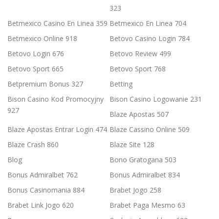
323
Betmexico Casino En Linea 359
Betmexico En Linea 704
Betmexico Online 918
Betovo Casino Login 784
Betovo Login 676
Betovo Review 499
Betovo Sport 665
Betovo Sport 768
Betpremium Bonus 327
Betting
Bison Casino Kod Promocyjny
Bison Casino Logowanie 231
927
Blaze Apostas 507
Blaze Apostas Entrar Login 474
Blaze Cassino Online 509
Blaze Crash 860
Blaze Site 128
Blog
Bono Gratogana 503
Bonus Admiralbet 762
Bonus Admiralbet 834
Bonus Casinomania 884
Brabet Jogo 258
Brabet Link Jogo 620
Brabet Paga Mesmo 63