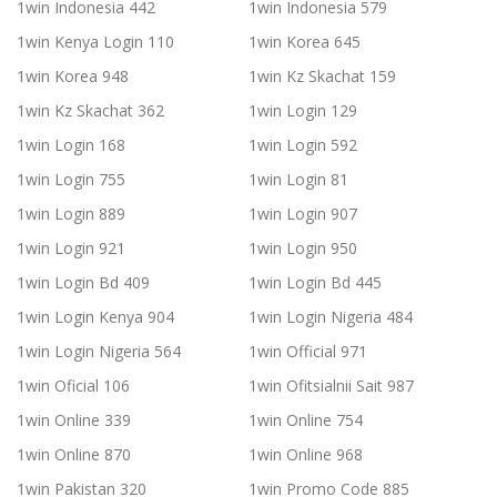
1win Indonesia 442
1win Indonesia 579
1win Kenya Login 110
1win Korea 645
1win Korea 948
1win Kz Skachat 159
1win Kz Skachat 362
1win Login 129
1win Login 168
1win Login 592
1win Login 755
1win Login 81
1win Login 889
1win Login 907
1win Login 921
1win Login 950
1win Login Bd 409
1win Login Bd 445
1win Login Kenya 904
1win Login Nigeria 484
1win Login Nigeria 564
1win Official 971
1win Oficial 106
1win Ofitsialnii Sait 987
1win Online 339
1win Online 754
1win Online 870
1win Online 968
1win Pakistan 320
1win Promo Code 885