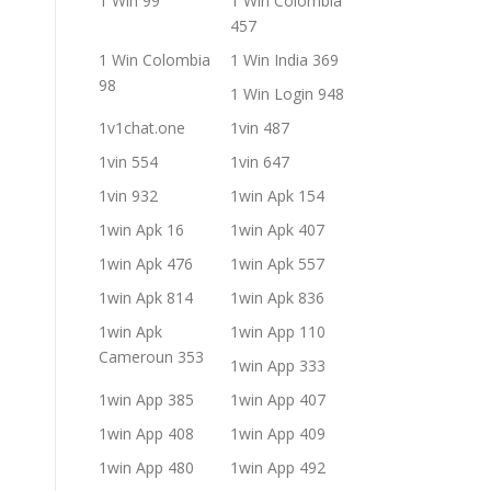
1 Win 99
1 Win Colombia
457
1 Win Colombia
1 Win India 369
98
1 Win Login 948
1v1chat.one
1vin 487
1vin 554
1vin 647
1vin 932
1win Apk 154
1win Apk 16
1win Apk 407
1win Apk 476
1win Apk 557
1win Apk 814
1win Apk 836
1win Apk
1win App 110
Cameroun 353
1win App 333
1win App 385
1win App 407
1win App 408
1win App 409
1win App 480
1win App 492