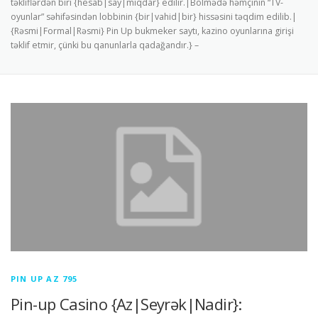
təkliflərdən biri {hesab|say|miqdar} edilir.|Bölmədə həmçinin “TV-
oyunlar” səhifəsindən lobbinin {bir|vahid|bir} hissəsini təqdim edilib.|
{Rəsmi|Formal|Rəsmi} Pin Up bukmeker saytı, kazino oyunlarına girişi
təklif etmir, çünki bu qanunlarla qadağandır.} –
PIN UP AZ 795
Pin-up Casino {Az|Seyrək|Nadir}: