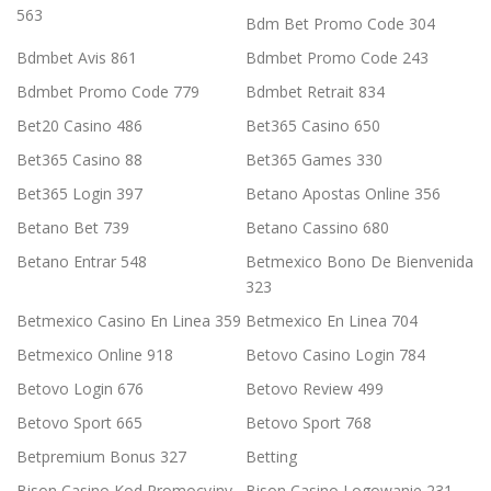
563
Bdm Bet Promo Code 304
Bdmbet Avis 861
Bdmbet Promo Code 243
Bdmbet Promo Code 779
Bdmbet Retrait 834
Bet20 Casino 486
Bet365 Casino 650
Bet365 Casino 88
Bet365 Games 330
Bet365 Login 397
Betano Apostas Online 356
Betano Bet 739
Betano Cassino 680
Betano Entrar 548
Betmexico Bono De Bienvenida
323
Betmexico Casino En Linea 359
Betmexico En Linea 704
Betmexico Online 918
Betovo Casino Login 784
Betovo Login 676
Betovo Review 499
Betovo Sport 665
Betovo Sport 768
Betpremium Bonus 327
Betting
Bison Casino Kod Promocyjny
Bison Casino Logowanie 231