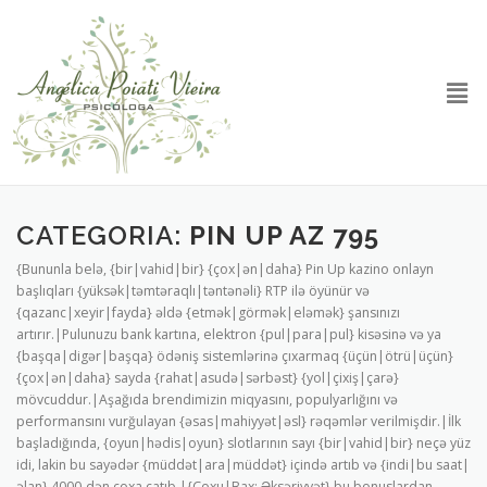
CATEGORIA:
PIN UP AZ 795
{Bununla belə, {bir|vahid|bir} {çox|ən|daha} Pin Up kazino onlayn
başlıqları {yüksək|təmtəraqlı|təntənəli} RTP ilə öyünür və
{qazanc|xeyir|fayda} əldə {etmək|görmək|eləmək} şansınızı
artırır.|Pulunuzu bank kartına, elektron {pul|para|pul} kisəsinə və ya
{başqa|digər|başqa} ödəniş sistemlərinə çıxarmaq {üçün|ötrü|üçün}
{çox|ən|daha} sayda {rahat|asudə|sərbəst} {yol|çixiş|çarə}
mövcuddur.|Aşağıda brendimizin miqyasını, populyarlığını və
performansını vurğulayan {əsas|mahiyyət|əsl} rəqəmlər verilmişdir.|İlk
başladığında, {oyun|hədis|oyun} slotlarının sayı {bir|vahid|bir} neçə yüz
idi, lakin bu sayədər {müddət|ara|müddət} içində artıb və {indi|bu saat|
əlan} 4000-dən çoxa çatıb.|{Çoxu|Bax: Əksəriyyət} bu bonuslardan