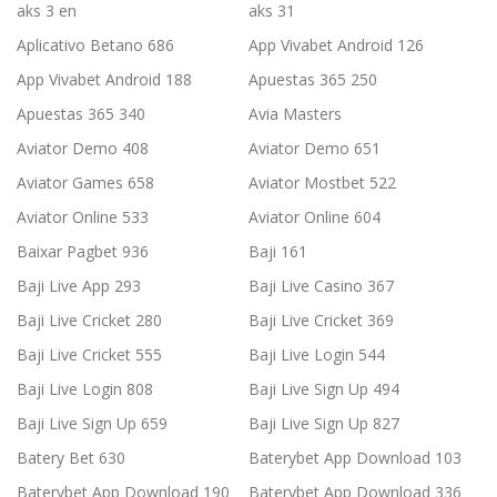
aks 3 en
aks 31
Aplicativo Betano 686
App Vivabet Android 126
App Vivabet Android 188
Apuestas 365 250
Apuestas 365 340
Avia Masters
Aviator Demo 408
Aviator Demo 651
Aviator Games 658
Aviator Mostbet 522
Aviator Online 533
Aviator Online 604
Baixar Pagbet 936
Baji 161
Baji Live App 293
Baji Live Casino 367
Baji Live Cricket 280
Baji Live Cricket 369
Baji Live Cricket 555
Baji Live Login 544
Baji Live Login 808
Baji Live Sign Up 494
Baji Live Sign Up 659
Baji Live Sign Up 827
Batery Bet 630
Baterybet App Download 103
Baterybet App Download 190
Baterybet App Download 336