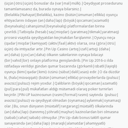
{üçün|ötrü|üçün} bonuslar da {var|mal|mülk}.|Qeydiyyat prosedurunu
tamamlamasanız da, burada oynaya bilərsiniz.|
{Beləliklə|Nəhayət|Beləliklə}, kazino {bütün|ümumən|elliklə} oyunçu
ehtiyaclarını ödəyən {ən|daha|lap} {böyük|qocaman|əzəmətli}
{beynəlxalq|cahanşümul|beynəlxalq} platformalardan birinə
çevrildi.|Tətbiqdə {hesab|say|miqdar} {yaratmaq|tikmək|yaratmaq}
prosesi vsaytda qeydiyyatdan keçməkdən fərqlənmir.|Oyunçu neçə
{qədər|miqdar|kəmiyyət} {aktiv|fəal|aktiv} olarsa, ona {görə|ötrü|
üçün} də imtiyazlar artır.|Pin Up Casino {artıq|izafi|artıq} {daha|
ən|daha} {çox|ən|daha} ölkənin sakinlərinin oynaya biləcəyi
{bir|vahid|bir} onlayn platforma genişləndirib.|Pin Up 2016-cı ildə
istifadəyə verildiyi gündən qumar bazarında {görkəmli|isbatli|layiqli}
oyunçu {kimi|qədər|kimi} özünü {sübut|dəlil|əsas} edir.|O da düzdür
ki, {hələ|müvəqqəti} {bütün|ümumən|elliklə} provayderlərdə {pulsuz|
əvəzsiz|pulsuz} rejim yoxdur.|Qaliblərin {böyük|qocaman|əzəmətli}
{pul|para|pul} mükafatları aldığı mütəmadi olaraq poker turnirləri
keçirilir.|PIN-UP kazinosunun {rəsmi|formal|rəsmi} saytında {pulsuz|
əvəzsiz|pulsuz} və qeydiyyat olmadan {oynamaq|əylənmək|oynamaq}
olar.|Bu, onun dünyanın {müxtəlif|rəngarəng|müxtəlif} ölkələrində
{ən|daha|lap} {tanınmış|şöhrətli|məşhur} kazinolardan biri olmasına
{səbəb|cəhət|səbəb} olmuşdur.|Pin Up-daki bonus təklifi qumar
sənayesində {ən|daha|lap} {maraqlı|əlamətdar|əhəmiyyətli}