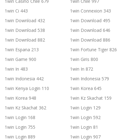
1win Casino Chile 679
1win Chile 997
1win Ci 443
1win Connexion 343
1win Download 432
1win Download 495
1win Download 538
1win Download 646
1win Download 882
1win Download 886
1win Espana 213
1win Fortune Tiger 826
1win Game 900
1win Giris 800
1win In 483
1win In 872
1win Indonesia 442
1win Indonesia 579
1win Kenya Login 110
1win Korea 645
1win Korea 948
1win Kz Skachat 159
1win Kz Skachat 362
1win Login 129
1win Login 168
1win Login 592
1win Login 755
1win Login 81
1win Login 889
1win Login 907