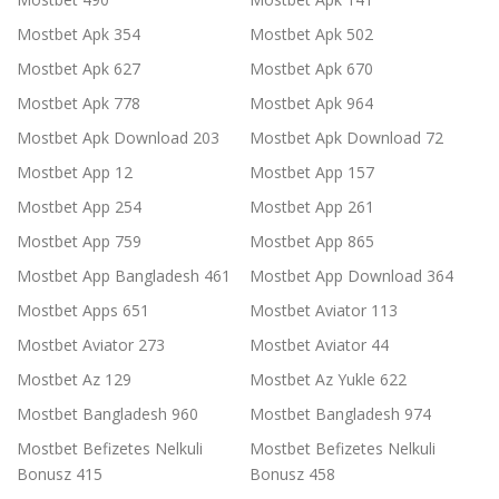
Mostbet Apk 354
Mostbet Apk 502
Mostbet Apk 627
Mostbet Apk 670
Mostbet Apk 778
Mostbet Apk 964
Mostbet Apk Download 203
Mostbet Apk Download 72
Mostbet App 12
Mostbet App 157
Mostbet App 254
Mostbet App 261
Mostbet App 759
Mostbet App 865
Mostbet App Bangladesh 461
Mostbet App Download 364
Mostbet Apps 651
Mostbet Aviator 113
Mostbet Aviator 273
Mostbet Aviator 44
Mostbet Az 129
Mostbet Az Yukle 622
Mostbet Bangladesh 960
Mostbet Bangladesh 974
Mostbet Befizetes Nelkuli
Mostbet Befizetes Nelkuli
Bonusz 415
Bonusz 458