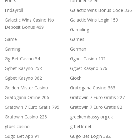
Fonts
fortunerise en
Fridayroll
Galactic Wins Bonus Code 336
Galactic Wins Casino No
Galactic Wins Login 159
Deposit Bonus 469
Gambling
Game
Games
Gaming
German
Gg Bet Casino 54
Ggbet Casino 171
Ggbet Kasyno 258
Ggbet Kasyno 576
Ggbet Kasyno 862
Giochi
Golden Mister Casino
Gratogana Casino 363
Gratogana Online 206
Gratowin 7 Euro Gratis 227
Gratowin 7 Euro Gratis 795
Gratowin 7 Euro Gratis 82
Gratowin Casino 226
greekembassy.org.uk
gtbet casino
gtbetfr net
Gugo Bet App 91
Gugo Bet Login 382