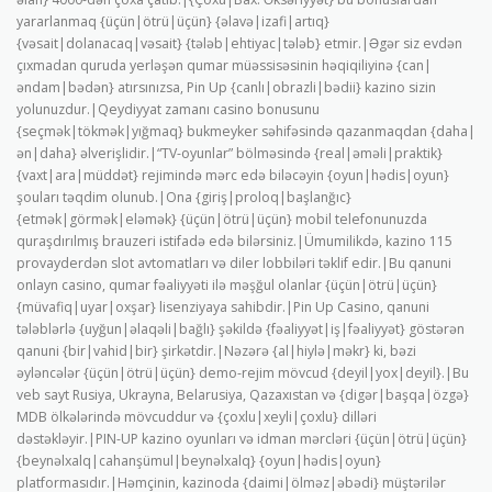
yararlanmaq {üçün|ötrü|üçün} {əlavə|izafi|artıq}
{vəsait|dolanacaq|vəsait} {tələb|ehtiyac|tələb} etmir.|Əgər siz evdən
çıxmadan quruda yerləşən qumar müəssisəsinin həqiqiliyinə {can|
əndam|bədən} atırsınızsa, Pin Up {canlı|obrazli|bədii} kazino sizin
yolunuzdur.|Qeydiyyat zamanı casino bonusunu
{seçmək|tökmək|yığmaq} bukmeyker səhifəsində qazanmaqdan {daha|
ən|daha} əlverişlidir.|“TV-oyunlar” bölməsində {real|əməli|praktik}
{vaxt|ara|müddət} rejimində mərc edə biləcəyin {oyun|hədis|oyun}
şouları təqdim olunub.|Ona {giriş|proloq|başlanğıc}
{etmək|görmək|eləmək} {üçün|ötrü|üçün} mobil telefonunuzda
quraşdırılmış brauzeri istifadə edə bilərsiniz.|Ümumilikdə, kazino 115
provayderdən slot avtomatları və diler lobbiləri təklif edir.|Bu qanuni
onlayn casino, qumar fəaliyyəti ilə məşğul olanlar {üçün|ötrü|üçün}
{müvafiq|uyar|oxşar} lisenziyaya sahibdir.|Pin Up Casino, qanuni
tələblərlə {uyğun|əlaqəli|bağlı} şəkildə {fəaliyyət|iş|fəaliyyət} göstərən
qanuni {bir|vahid|bir} şirkətdir.|Nəzərə {al|hiylə|məkr} ki, bəzi
əyləncələr {üçün|ötrü|üçün} demo-rejim mövcud {deyil|yox|deyil}.|Bu
veb sayt Rusiya, Ukrayna, Belarusiya, Qazaxıstan və {digər|başqa|özgə}
MDB ölkələrində mövcuddur və {çoxlu|xeyli|çoxlu} dilləri
dəstəkləyir.|PIN-UP kazino oyunları və idman mərcləri {üçün|ötrü|üçün}
{beynəlxalq|cahanşümul|beynəlxalq} {oyun|hədis|oyun}
platformasıdır.|Həmçinin, kazinoda {daimi|ölməz|əbədi} müştərilər