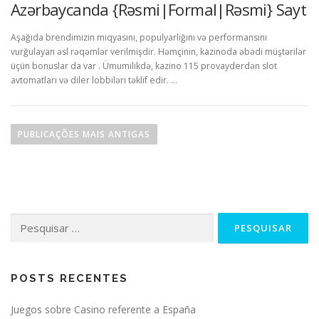
Azərbaycanda {Rəsmi|Formal|Rəsmi} Sayt
Aşağıda brendimizin miqyasını, populyarlığını və performansını
vurğulayan əsl rəqəmlər verilmişdir. Həmçinin, kazinoda əbədi müştərilər
üçün bonuslar da var . Ümumilikdə, kazino 115 provayderdən slot
avtomatları və diler lobbiləri təklif edir. …
PUBLICAÇÕES MAIS ANTIGAS
POSTS RECENTES
Juegos sobre Casino referente a España