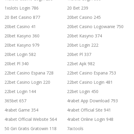
1xslots Login 786
20 Bet 239
20 Bet Casino 877
20bet Casino 245
20bet Casino 41
20bet Casino Logowanie 750
20bet Kasyno 360
20bet Kasyno 374
20bet Kasyno 979
20bet Login 222
20bet Login 582
20bet Pl 337
20bet Pl 340
22bet Apk 982
22bet Casino Espana 728
22bet Casino Espana 753
22bet Casino Login 220
22bet Casino Login 481
22bet Login 144
22bet Login 450
365bet 657
4rabet App Download 793
4rabet Game 354
4rabet Official Site 941
4rabet Official Website 564
4rabet Online Login 948
50 Giri Gratis Gratowin 118
7ai.tools