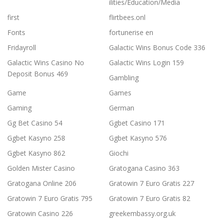
ilities/Education/Media
first
flirtbees.onl
Fonts
fortunerise en
Fridayroll
Galactic Wins Bonus Code 336
Galactic Wins Casino No
Galactic Wins Login 159
Deposit Bonus 469
Gambling
Game
Games
Gaming
German
Gg Bet Casino 54
Ggbet Casino 171
Ggbet Kasyno 258
Ggbet Kasyno 576
Ggbet Kasyno 862
Giochi
Golden Mister Casino
Gratogana Casino 363
Gratogana Online 206
Gratowin 7 Euro Gratis 227
Gratowin 7 Euro Gratis 795
Gratowin 7 Euro Gratis 82
Gratowin Casino 226
greekembassy.org.uk