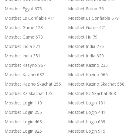
Mostbet Egypt 673
Mostbet Entrar 36
Mostbet Es Confiable 411
Mostbet Es Confiable 679
Mostbet Game 128
Mostbet Game 421
Mostbet Game 673
Mostbet Hu 79
Mostbet India 271
Mostbet India 276
Mostbet India 351
Mostbet India 620
Mostbet Kasyno 967
Mostbet Kazino 235
Mostbet Kazino 632
Mostbet Kazino 966
Mostbet Kazino Skachat 255
Mostbet Kazino Skachat 558
Mostbet Kz Skachat 173
Mostbet Kz Skachat 368
Mostbet Login 110
Mostbet Login 181
Mostbet Login 255
Mostbet Login 441
Mostbet Login 463
Mostbet Login 659
Mostbet Login 825
Mostbet Login 915