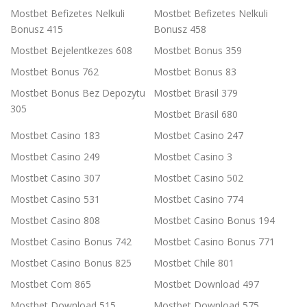
Mostbet Befizetes Nelkuli
Mostbet Befizetes Nelkuli
Bonusz 415
Bonusz 458
Mostbet Bejelentkezes 608
Mostbet Bonus 359
Mostbet Bonus 762
Mostbet Bonus 83
Mostbet Bonus Bez Depozytu
Mostbet Brasil 379
305
Mostbet Brasil 680
Mostbet Casino 183
Mostbet Casino 247
Mostbet Casino 249
Mostbet Casino 3
Mostbet Casino 307
Mostbet Casino 502
Mostbet Casino 531
Mostbet Casino 774
Mostbet Casino 808
Mostbet Casino Bonus 194
Mostbet Casino Bonus 742
Mostbet Casino Bonus 771
Mostbet Casino Bonus 825
Mostbet Chile 801
Mostbet Com 865
Mostbet Download 497
Mostbet Download 515
Mostbet Download 575