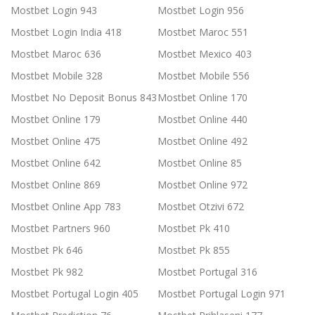
Mostbet Login 943
Mostbet Login 956
Mostbet Login India 418
Mostbet Maroc 551
Mostbet Maroc 636
Mostbet Mexico 403
Mostbet Mobile 328
Mostbet Mobile 556
Mostbet No Deposit Bonus 843
Mostbet Online 170
Mostbet Online 179
Mostbet Online 440
Mostbet Online 475
Mostbet Online 492
Mostbet Online 642
Mostbet Online 85
Mostbet Online 869
Mostbet Online 972
Mostbet Online App 783
Mostbet Otzivi 672
Mostbet Partners 960
Mostbet Pk 410
Mostbet Pk 646
Mostbet Pk 855
Mostbet Pk 982
Mostbet Portugal 316
Mostbet Portugal Login 405
Mostbet Portugal Login 971