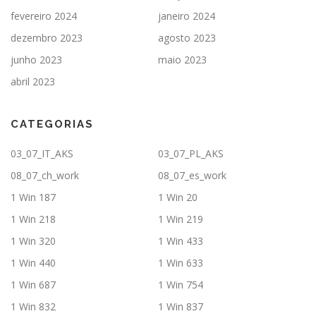
fevereiro 2024
janeiro 2024
dezembro 2023
agosto 2023
junho 2023
maio 2023
abril 2023
CATEGORIAS
03_07_IT_AKS
03_07_PL_AKS
08_07_ch_work
08_07_es_work
1 Win 187
1 Win 20
1 Win 218
1 Win 219
1 Win 320
1 Win 433
1 Win 440
1 Win 633
1 Win 687
1 Win 754
1 Win 832
1 Win 837