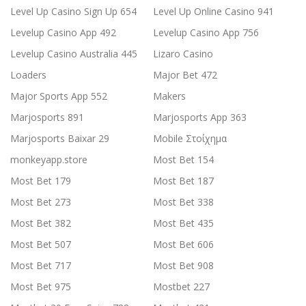
Level Up Casino Sign Up 654
Level Up Online Casino 941
Levelup Casino App 492
Levelup Casino App 756
Levelup Casino Australia 445
Lizaro Casino
Loaders
Major Bet 472
Major Sports App 552
Makers
Marjosports 891
Marjosports App 363
Marjosports Baixar 29
Mobile Στοίχημα
monkeyapp.store
Most Bet 154
Most Bet 179
Most Bet 187
Most Bet 273
Most Bet 338
Most Bet 382
Most Bet 435
Most Bet 507
Most Bet 606
Most Bet 717
Most Bet 908
Most Bet 975
Mostbet 227