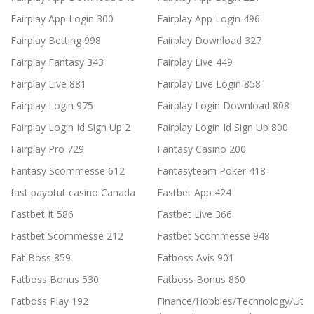
Fairplay App Login 300
Fairplay App Login 496
Fairplay Betting 998
Fairplay Download 327
Fairplay Fantasy 343
Fairplay Live 449
Fairplay Live 881
Fairplay Live Login 858
Fairplay Login 975
Fairplay Login Download 808
Fairplay Login Id Sign Up 2
Fairplay Login Id Sign Up 800
Fairplay Pro 729
Fantasy Casino 200
Fantasy Scommesse 612
Fantasyteam Poker 418
fast payotut casino Canada
Fastbet App 424
Fastbet It 586
Fastbet Live 366
Fastbet Scommesse 212
Fastbet Scommesse 948
Fat Boss 859
Fatboss Avis 901
Fatboss Bonus 530
Fatboss Bonus 860
Fatboss Play 192
Finance/Hobbies/Technology/Ut