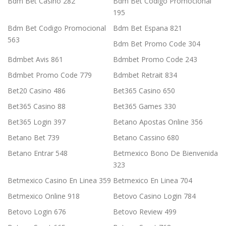
Bdm Bet Casino 282
Bdm Bet Codigo Promocional
195
Bdm Bet Codigo Promocional
Bdm Bet Espana 821
563
Bdm Bet Promo Code 304
Bdmbet Avis 861
Bdmbet Promo Code 243
Bdmbet Promo Code 779
Bdmbet Retrait 834
Bet20 Casino 486
Bet365 Casino 650
Bet365 Casino 88
Bet365 Games 330
Bet365 Login 397
Betano Apostas Online 356
Betano Bet 739
Betano Cassino 680
Betano Entrar 548
Betmexico Bono De Bienvenida
323
Betmexico Casino En Linea 359
Betmexico En Linea 704
Betmexico Online 918
Betovo Casino Login 784
Betovo Login 676
Betovo Review 499