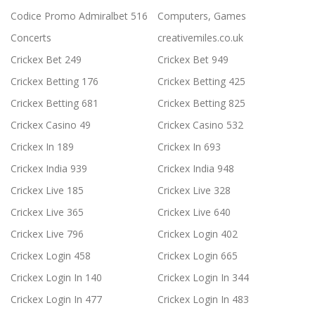
Codice Promo Admiralbet 516
Computers, Games
Concerts
creativemiles.co.uk
Crickex Bet 249
Crickex Bet 949
Crickex Betting 176
Crickex Betting 425
Crickex Betting 681
Crickex Betting 825
Crickex Casino 49
Crickex Casino 532
Crickex In 189
Crickex In 693
Crickex India 939
Crickex India 948
Crickex Live 185
Crickex Live 328
Crickex Live 365
Crickex Live 640
Crickex Live 796
Crickex Login 402
Crickex Login 458
Crickex Login 665
Crickex Login In 140
Crickex Login In 344
Crickex Login In 477
Crickex Login In 483