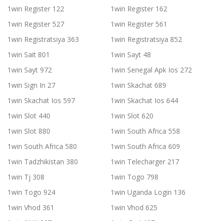
1win Register 122
1win Register 162
1win Register 527
1win Register 561
1win Registratsiya 363
1win Registratsiya 852
1win Sait 801
1win Sayt 48
1win Sayt 972
1win Senegal Apk Ios 272
1win Sign In 27
1win Skachat 689
1win Skachat Ios 597
1win Skachat Ios 644
1win Slot 440
1win Slot 620
1win Slot 880
1win South Africa 558
1win South Africa 580
1win South Africa 609
1win Tadzhikistan 380
1win Telecharger 217
1win Tj 308
1win Togo 798
1win Togo 924
1win Uganda Login 136
1win Vhod 361
1win Vhod 625