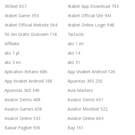
365bet 657
4rabet App Download 793
4rabet Game 354
4rabet Official Site 941
4rabet Official Website 564
4rabet Online Login 948
50 Giri Gratis Gratowin 118
7ai.tools
Affiliate
aks 1 en
aks 1 pl
aks 14
aks 3 en
aks 31
Aplicativo Betano 686
App Vivabet Android 126
App Vivabet Android 188
Apuestas 365 250
Apuestas 365 340
Avia Masters
Aviator Demo 408
Aviator Demo 651
Aviator Games 658
Aviator Mostbet 522
Aviator Online 533
Aviator Online 604
Baixar Pagbet 936
Baji 161