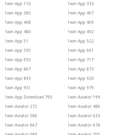
1win App 110
1win App 333
1win App 385
1win App 407
1win App 408
1win App 409
1win App 480
1win App 492
1win App 51
1win App 522
1win App 595
1win App 601
1win App 655
1win App 717
1win App 867
1win App 873
1win App 893
1win App 920
1win App 951
1win App 979
1win App Download 795
1win Aviator 199
1win Aviator 272
1win Aviator 486
1win Aviator 586
1win Aviator 633
1win Aviator 667
1win Aviator 678
1win Aviator 689
1win Aviator 705