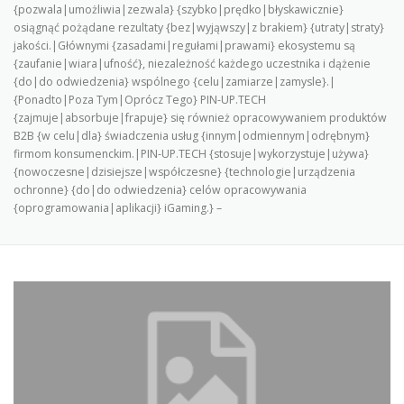
{pozwala|umożliwia|zezwala} {szybko|prędko|błyskawicznie}
osiągnąć pożądane rezultaty {bez|wyjąwszy|z brakiem} {utraty|straty}
jakości.|Głównymi {zasadami|regułami|prawami} ekosystemu są
{zaufanie|wiara|ufność}, niezależność każdego uczestnika i dążenie
{do|do odwiedzenia} wspólnego {celu|zamiarze|zamysle}.|
{Ponadto|Poza Tym|Oprócz Tego} PIN-UP.TECH
{zajmuje|absorbuje|frapuje} się również opracowywaniem produktów
B2B {w celu|dla} świadczenia usług {innym|odmiennym|odrębnym}
firmom konsumenckim.|PIN-UP.TECH {stosuje|wykorzystuje|używa}
{nowoczesne|dzisiejsze|współczesne} {technologie|urządzenia
ochronne} {do|do odwiedzenia} celów opracowywania
{oprogramowania|aplikacji} iGaming.} –