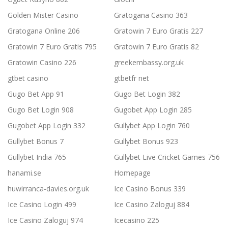
Golden Mister Casino
Gratogana Casino 363
Gratogana Online 206
Gratowin 7 Euro Gratis 227
Gratowin 7 Euro Gratis 795
Gratowin 7 Euro Gratis 82
Gratowin Casino 226
greekembassy.org.uk
gtbet casino
gtbetfr net
Gugo Bet App 91
Gugo Bet Login 382
Gugo Bet Login 908
Gugobet App Login 285
Gugobet App Login 332
Gullybet App Login 760
Gullybet Bonus 7
Gullybet Bonus 923
Gullybet India 765
Gullybet Live Cricket Games 756
hanami.se
Homepage
huwirranca-davies.org.uk
Ice Casino Bonus 339
Ice Casino Login 499
Ice Casino Zaloguj 884
Ice Casino Zaloguj 974
Icecasino 225