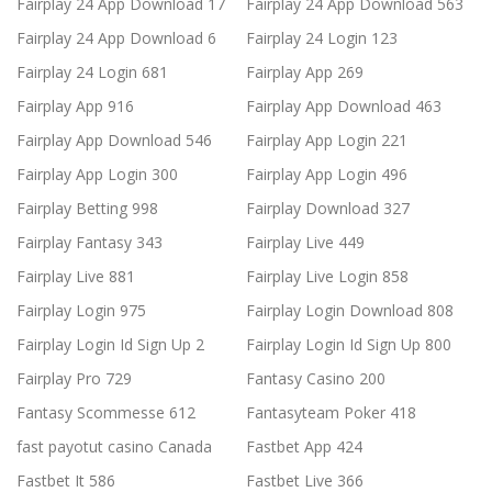
Fairplay 24 App Download 17
Fairplay 24 App Download 563
Fairplay 24 App Download 6
Fairplay 24 Login 123
Fairplay 24 Login 681
Fairplay App 269
Fairplay App 916
Fairplay App Download 463
Fairplay App Download 546
Fairplay App Login 221
Fairplay App Login 300
Fairplay App Login 496
Fairplay Betting 998
Fairplay Download 327
Fairplay Fantasy 343
Fairplay Live 449
Fairplay Live 881
Fairplay Live Login 858
Fairplay Login 975
Fairplay Login Download 808
Fairplay Login Id Sign Up 2
Fairplay Login Id Sign Up 800
Fairplay Pro 729
Fantasy Casino 200
Fantasy Scommesse 612
Fantasyteam Poker 418
fast payotut casino Canada
Fastbet App 424
Fastbet It 586
Fastbet Live 366