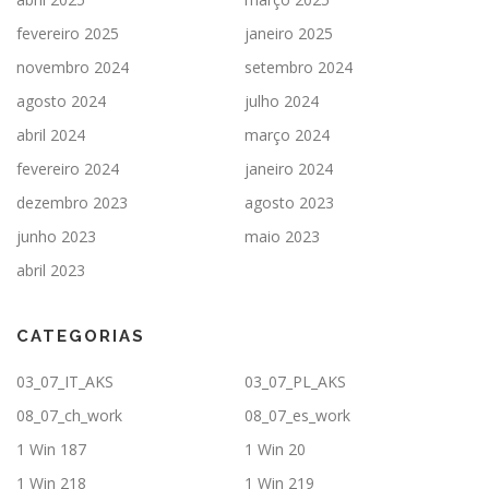
fevereiro 2025
janeiro 2025
novembro 2024
setembro 2024
agosto 2024
julho 2024
abril 2024
março 2024
fevereiro 2024
janeiro 2024
dezembro 2023
agosto 2023
junho 2023
maio 2023
abril 2023
CATEGORIAS
03_07_IT_AKS
03_07_PL_AKS
08_07_ch_work
08_07_es_work
1 Win 187
1 Win 20
1 Win 218
1 Win 219