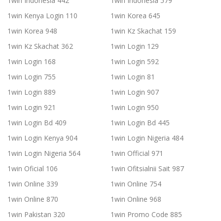
1win Indonesia 442
1win Indonesia 579
1win Kenya Login 110
1win Korea 645
1win Korea 948
1win Kz Skachat 159
1win Kz Skachat 362
1win Login 129
1win Login 168
1win Login 592
1win Login 755
1win Login 81
1win Login 889
1win Login 907
1win Login 921
1win Login 950
1win Login Bd 409
1win Login Bd 445
1win Login Kenya 904
1win Login Nigeria 484
1win Login Nigeria 564
1win Official 971
1win Oficial 106
1win Ofitsialnii Sait 987
1win Online 339
1win Online 754
1win Online 870
1win Online 968
1win Pakistan 320
1win Promo Code 885