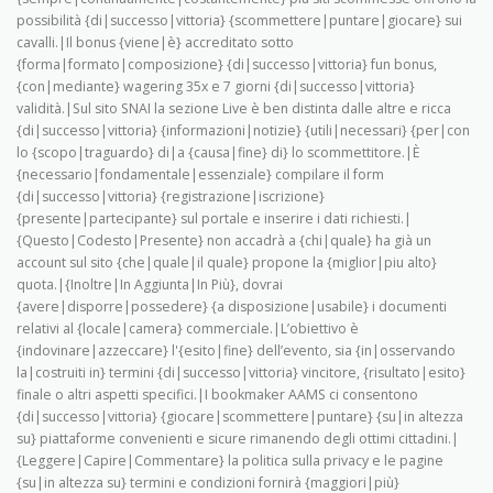
possibilità {di|successo|vittoria} {scommettere|puntare|giocare} sui
cavalli.|Il bonus {viene|è} accreditato sotto
{forma|formato|composizione} {di|successo|vittoria} fun bonus,
{con|mediante} wagering 35x e 7 giorni {di|successo|vittoria}
validità.|Sul sito SNAI la sezione Live è ben distinta dalle altre e ricca
{di|successo|vittoria} {informazioni|notizie} {utili|necessari} {per|con
lo {scopo|traguardo} di|a {causa|fine} di} lo scommettitore.|È
{necessario|fondamentale|essenziale} compilare il form
{di|successo|vittoria} {registrazione|iscrizione}
{presente|partecipante} sul portale e inserire i dati richiesti.|
{Questo|Codesto|Presente} non accadrà a {chi|quale} ha già un
account sul sito {che|quale|il quale} propone la {miglior|piu alto}
quota.|{Inoltre|In Aggiunta|In Più}, dovrai
{avere|disporre|possedere} {a disposizione|usabile} i documenti
relativi al {locale|camera} commerciale.|L’obiettivo è
{indovinare|azzeccare} l'{esito|fine} dell’evento, sia {in|osservando
la|costruiti in} termini {di|successo|vittoria} vincitore, {risultato|esito}
finale o altri aspetti specifici.|I bookmaker AAMS ci consentono
{di|successo|vittoria} {giocare|scommettere|puntare} {su|in altezza
su} piattaforme convenienti e sicure rimanendo degli ottimi cittadini.|
{Leggere|Capire|Commentare} la politica sulla privacy e le pagine
{su|in altezza su} termini e condizioni fornirà {maggiori|più}