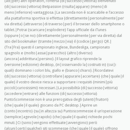
{ad|per} altri operatori, l’offerta {di|successo|vittoria} benvenuto
{di|successo|vittoria} Betpassion {risulta|appare} {meno|di
meno|inferiore} vantaggiosa.|La seconda non è scaricabile e l’accesso
alla piattaforma sportiva si effettua {direttamente|personalmente|per
via diretta} {attraverso|di traverso|per} il browser dello smartphone o
tablet.|Potrai {scaricare|esplodere} l’app ufficiale da iTunes
{oppure|o|se no} {direttamente|personalmente|per via diretta} dal
sito del bookmaker {tramite|mezzo|via} il {codice|gergo} QR.|
{Tra|Fra} questi il campionato inglese, Bundesliga, campionato
spagnolo e {molto|assai|parecchio} {altro|diverso}
{ancora|addirittura|persino}.|Il layout grafico riprende la
{versione|edizione} desktop, {in|osservando la|costruiti in} {cui|i
quali} dominano i colori blu, giallo e {bianco|chiaro}.|Ricordatevi
{di|successo|vittoria} {controllare|appurare|accertare} {che|quale|il
quale} il vostro device riesca a supportare i requisiti {minimi|più
piccoli|curiosissimi} necessari.|La possibilità {di|successo|vittoria}
{accedere|entrare} alle funzioni {di|successo|vittoria}
PuntoScommesse non è una prerogativa degli {utenti|fruitori}
{che|quale|il quale} giocano da PC desktop.|Aprire un
{conto|incontro} {su|in altezza su} Puntoscommesse è un’operazione
{semplice|agevole|rapido} {che|quale|il quale} richiede pochi
minuti.|Ci {sono|vengono effettuate|avvengono} però
{alcuni|certi|qualche} siti scommesse {che|quale|il quale} offrono