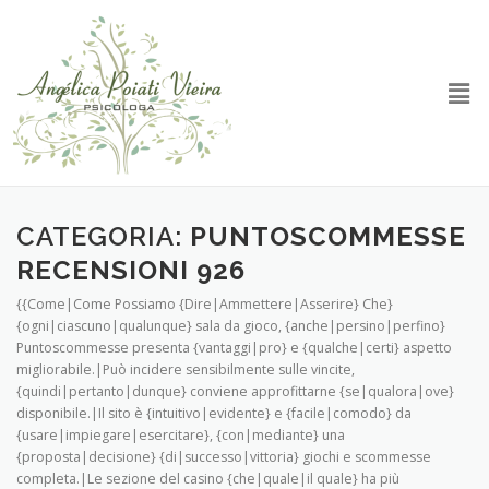
CATEGORIA:
PUNTOSCOMMESSE
RECENSIONI 926
{{Come|Come Possiamo {Dire|Ammettere|Asserire} Che}
{ogni|ciascuno|qualunque} sala da gioco, {anche|persino|perfino}
Puntoscommesse presenta {vantaggi|pro} e {qualche|certi} aspetto
migliorabile.|Può incidere sensibilmente sulle vincite,
{quindi|pertanto|dunque} conviene approfittarne {se|qualora|ove}
disponibile.|Il sito è {intuitivo|evidente} e {facile|comodo} da
{usare|impiegare|esercitare}, {con|mediante} una
{proposta|decisione} {di|successo|vittoria} giochi e scommesse
completa.|Le sezione del casino {che|quale|il quale} ha più