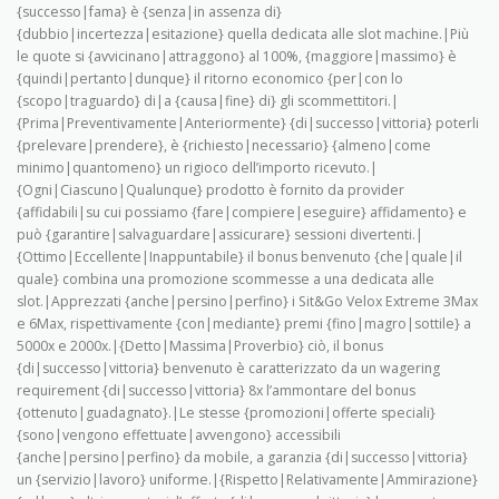
{successo|fama} è {senza|in assenza di}
{dubbio|incertezza|esitazione} quella dedicata alle slot machine.|Più
le quote si {avvicinano|attraggono} al 100%, {maggiore|massimo} è
{quindi|pertanto|dunque} il ritorno economico {per|con lo
{scopo|traguardo} di|a {causa|fine} di} gli scommettitori.|
{Prima|Preventivamente|Anteriormente} {di|successo|vittoria} poterli
{prelevare|prendere}, è {richiesto|necessario} {almeno|come
minimo|quantomeno} un rigioco dell’importo ricevuto.|
{Ogni|Ciascuno|Qualunque} prodotto è fornito da provider
{affidabili|su cui possiamo {fare|compiere|eseguire} affidamento} e
può {garantire|salvaguardare|assicurare} sessioni divertenti.|
{Ottimo|Eccellente|Inappuntabile} il bonus benvenuto {che|quale|il
quale} combina una promozione scommesse a una dedicata alle
slot.|Apprezzati {anche|persino|perfino} i Sit&Go Velox Extreme 3Max
e 6Max, rispettivamente {con|mediante} premi {fino|magro|sottile} a
5000x e 2000x.|{Detto|Massima|Proverbio} ciò, il bonus
{di|successo|vittoria} benvenuto è caratterizzato da un wagering
requirement {di|successo|vittoria} 8x l’ammontare del bonus
{ottenuto|guadagnato}.|Le stesse {promozioni|offerte speciali}
{sono|vengono effettuate|avvengono} accessibili
{anche|persino|perfino} da mobile, a garanzia {di|successo|vittoria}
un {servizio|lavoro} uniforme.|{Rispetto|Relativamente|Ammirazione}