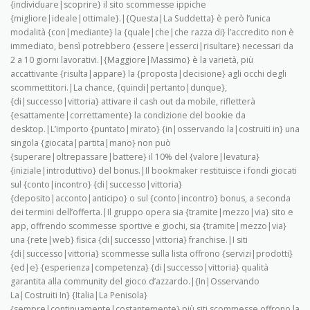
{individuare|scoprire} il sito scommesse ippiche
{migliore|ideale|ottimale}.|{Questa|La Suddetta} è però l’unica
modalità {con|mediante} la {quale|che|che razza di} l’accredito non è
immediato, bensì potrebbero {essere|esserci|risultare} necessari da
2 a 10 giorni lavorativi.|{Maggiore|Massimo} è la varietà, più
accattivante {risulta|appare} la {proposta|decisione} agli occhi degli
scommettitori.|La chance, {quindi|pertanto|dunque},
{di|successo|vittoria} attivare il cash out da mobile, rifletterà
{esattamente|correttamente} la condizione del bookie da
desktop.|L’importo {puntato|mirato} {in|osservando la|costruiti in} una
singola {giocata|partita|mano} non può
{superare|oltrepassare|battere} il 10% del {valore|levatura}
{iniziale|introduttivo} del bonus.|Il bookmaker restituisce i fondi giocati
sul {conto|incontro} {di|successo|vittoria}
{deposito|acconto|anticipo} o sul {conto|incontro} bonus, a seconda
dei termini dell’offerta.|Il gruppo opera sia {tramite|mezzo|via} sito e
app, offrendo scommesse sportive e giochi, sia {tramite|mezzo|via}
una {rete|web} fisica {di|successo|vittoria} franchise.|I siti
{di|successo|vittoria} scommesse sulla lista offrono {servizi|prodotti}
{ed|e} {esperienza|competenza} {di|successo|vittoria} qualità
garantita alla community del gioco d’azzardo.|{In|Osservando
La|Costruiti In} {Italia|La Penisola}
{sempre|continuamente|costantemente} più siti scommesse offrono la