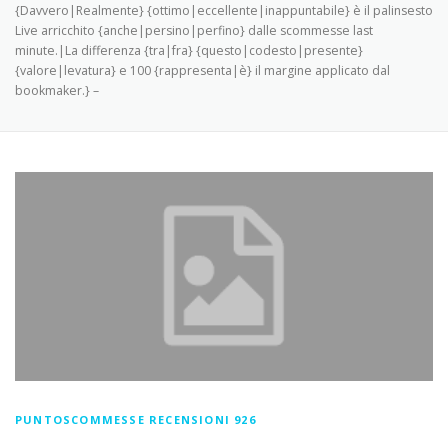
PUNTOSCOMMESSE RECENSIONI 926