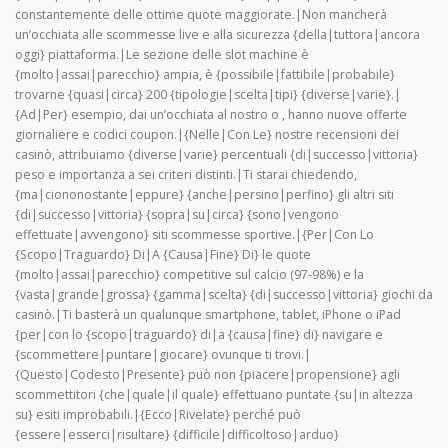
constantemente delle ottime quote maggiorate.|Non mancherà
un’occhiata alle scommesse live e alla sicurezza {della|tuttora|ancora
oggi} piattaforma.|Le sezione delle slot machine è
{molto|assai|parecchio} ampia, è {possibile|fattibile|probabile}
trovarne {quasi|circa} 200 {tipologie|scelta|tipi} {diverse|varie}.|
{Ad|Per} esempio, dai un’occhiata al nostro o , hanno nuove offerte
giornaliere e codici coupon.|{Nelle|Con Le} nostre recensioni dei
casinò, attribuiamo {diverse|varie} percentuali {di|successo|vittoria}
peso e importanza a sei criteri distinti.|Ti starai chiedendo,
{ma|ciononostante|eppure} {anche|persino|perfino} gli altri siti
{di|successo|vittoria} {sopra|su|circa} {sono|vengono
effettuate|avvengono} siti scommesse sportive.|{Per|Con Lo
{Scopo|Traguardo} Di|A {Causa|Fine} Di} le quote
{molto|assai|parecchio} competitive sul calcio (97-98%) e la
{vasta|grande|grossa} {gamma|scelta} {di|successo|vittoria} giochi da
casinò.|Ti basterà un qualunque smartphone, tablet, iPhone o iPad
{per|con lo {scopo|traguardo} di|a {causa|fine} di} navigare e
{scommettere|puntare|giocare} ovunque ti trovi.|
{Questo|Codesto|Presente} può non {piacere|propensione} agli
scommettitori {che|quale|il quale} effettuano puntate {su|in altezza
su} esiti improbabili.|{Ecco|Rivelate} perché può
{essere|esserci|risultare} {difficile|difficoltoso|arduo}