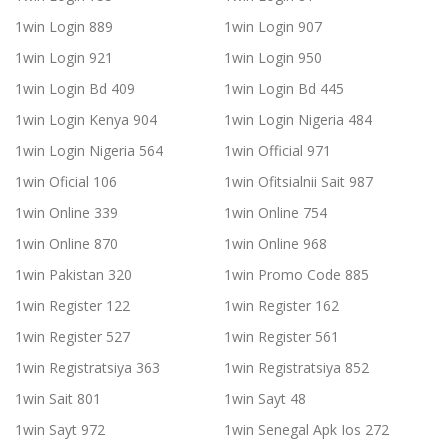
1win Login 889
1win Login 907
1win Login 921
1win Login 950
1win Login Bd 409
1win Login Bd 445
1win Login Kenya 904
1win Login Nigeria 484
1win Login Nigeria 564
1win Official 971
1win Oficial 106
1win Ofitsialnii Sait 987
1win Online 339
1win Online 754
1win Online 870
1win Online 968
1win Pakistan 320
1win Promo Code 885
1win Register 122
1win Register 162
1win Register 527
1win Register 561
1win Registratsiya 363
1win Registratsiya 852
1win Sait 801
1win Sayt 48
1win Sayt 972
1win Senegal Apk Ios 272