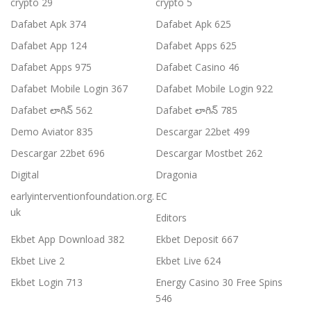
crypto 29
crypto 5
Dafabet Apk 374
Dafabet Apk 625
Dafabet App 124
Dafabet Apps 625
Dafabet Apps 975
Dafabet Casino 46
Dafabet Mobile Login 367
Dafabet Mobile Login 922
Dafabet లాగిన్ 562
Dafabet లాగిన్ 785
Demo Aviator 835
Descargar 22bet 499
Descargar 22bet 696
Descargar Mostbet 262
Digital
Dragonia
earlyinterventionfoundation.org.
EC
uk
Editors
Ekbet App Download 382
Ekbet Deposit 667
Ekbet Live 2
Ekbet Live 624
Ekbet Login 713
Energy Casino 30 Free Spins
546