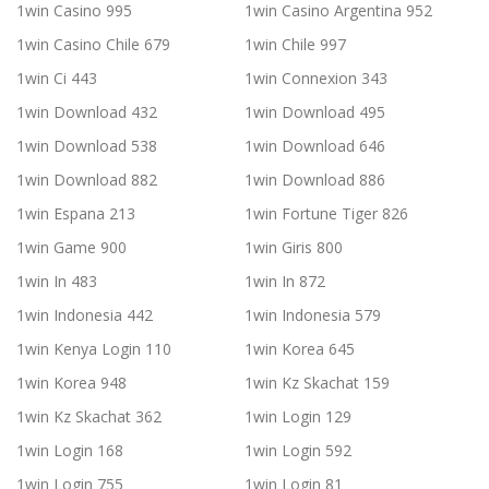
1win Casino 995
1win Casino Argentina 952
1win Casino Chile 679
1win Chile 997
1win Ci 443
1win Connexion 343
1win Download 432
1win Download 495
1win Download 538
1win Download 646
1win Download 882
1win Download 886
1win Espana 213
1win Fortune Tiger 826
1win Game 900
1win Giris 800
1win In 483
1win In 872
1win Indonesia 442
1win Indonesia 579
1win Kenya Login 110
1win Korea 645
1win Korea 948
1win Kz Skachat 159
1win Kz Skachat 362
1win Login 129
1win Login 168
1win Login 592
1win Login 755
1win Login 81