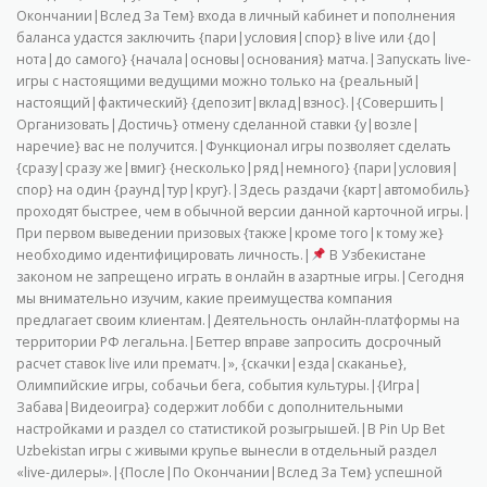
Окончании|Вслед За Тем} входа в личный кабинет и пополнения
баланса удастся заключить {пари|условия|спор} в live или {до|
нота|до самого} {начала|основы|основания} матча.|Запускать live-
игры с настоящими ведущими можно только на {реальный|
настоящий|фактический} {депозит|вклад|взнос}.|{Совершить|
Организовать|Достичь} отмену сделанной ставки {у|возле|
наречие} вас не получится.|Функционал игры позволяет сделать
{сразу|сразу же|вмиг} {несколько|ряд|немного} {пари|условия|
спор} на один {раунд|тур|круг}.|Здесь раздачи {карт|автомобиль}
проходят быстрее, чем в обычной версии данной карточной игры.|
При первом выведении призовых {также|кроме того|к тому же}
необходимо идентифицировать личность.|
В Узбекистане
законом не запрещено играть в онлайн в азартные игры.|Сегодня
мы внимательно изучим, какие преимущества компания
предлагает своим клиентам.|Деятельность онлайн-платформы на
территории РФ легальна.|Беттер вправе запросить досрочный
расчет ставок live или прематч.|», {скачки|езда|скаканье},
Олимпийские игры, собачьи бега, события культуры.|{Игра|
Забава|Видеоигра} содержит лобби с дополнительными
настройками и раздел со статистикой розыгрышей.|В Pin Up Bet
Uzbekistan игры с живыми крупье вынесли в отдельный раздел
«live-дилеры».|{После|По Окончании|Вслед За Тем} успешной