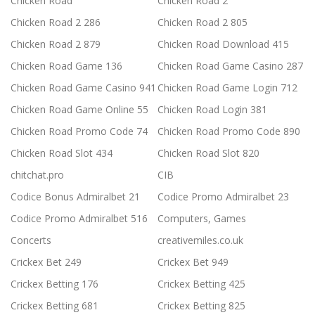
Chicken Road
Chicken Road 2
Chicken Road 2 286
Chicken Road 2 805
Chicken Road 2 879
Chicken Road Download 415
Chicken Road Game 136
Chicken Road Game Casino 287
Chicken Road Game Casino 941
Chicken Road Game Login 712
Chicken Road Game Online 55
Chicken Road Login 381
Chicken Road Promo Code 74
Chicken Road Promo Code 890
Chicken Road Slot 434
Chicken Road Slot 820
chitchat.pro
CIB
Codice Bonus Admiralbet 21
Codice Promo Admiralbet 23
Codice Promo Admiralbet 516
Computers, Games
Concerts
creativemiles.co.uk
Crickex Bet 249
Crickex Bet 949
Crickex Betting 176
Crickex Betting 425
Crickex Betting 681
Crickex Betting 825