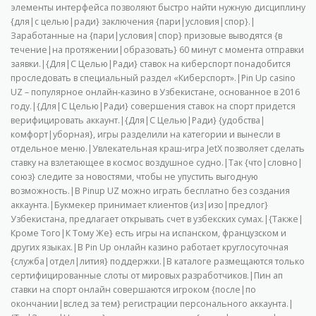
элементы интерфейса позволяют быстро найти нужную дисциплину
{для|с целью|ради} заключения {пари|условия|спор}.|
Заработанные на {пари|условия|спор} призовые выводятся {в
течение|на протяжении|образовать} 60 минут с момента отправки
заявки.|{Для|С Целью|Ради} ставок на киберспорт понадобится
проследовать в специальный раздел «Киберспорт».|Pin Up casino
UZ – популярное онлайн-казино в Узбекистане, основанное в 2016
году.|{Для|С Целью|Ради} совершения ставок на спорт придется
верифицировать аккаунт.|{Для|С Целью|Ради} {удобства|
комфорт|уборная}, игры разделили на категории и вынесли в
отдельное меню.|Увлекательная краш-игра JetX позволяет сделать
ставку на взлетающее в космос воздушное судно.|Так {что|словно|
союз} следите за новостями, чтобы не упустить выгодную
возможность.|В Pinup UZ можно играть бесплатно без создания
аккаунта.|Букмекер принимает клиентов {из|изо|предлог}
Узбекистана, предлагает открывать счет в узбекских сумах.|{Также|
Кроме Того|К Тому Же} есть игры на испанском, французском и
других языках.|В Pin Up онлайн казино работает круглосуточная
{служба|отдел|лития} поддержки.|В каталоге размещаются только
сертифицированные слоты от мировых разработчиков.|Пин ап
ставки на спорт онлайн совершаются игроком {после|по
окончании|вслед за тем} регистрации персонального аккаунта.|