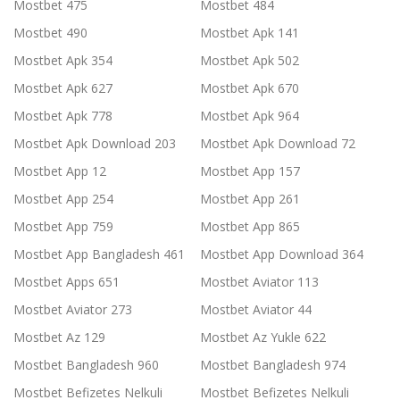
Mostbet 475
Mostbet 484
Mostbet 490
Mostbet Apk 141
Mostbet Apk 354
Mostbet Apk 502
Mostbet Apk 627
Mostbet Apk 670
Mostbet Apk 778
Mostbet Apk 964
Mostbet Apk Download 203
Mostbet Apk Download 72
Mostbet App 12
Mostbet App 157
Mostbet App 254
Mostbet App 261
Mostbet App 759
Mostbet App 865
Mostbet App Bangladesh 461
Mostbet App Download 364
Mostbet Apps 651
Mostbet Aviator 113
Mostbet Aviator 273
Mostbet Aviator 44
Mostbet Az 129
Mostbet Az Yukle 622
Mostbet Bangladesh 960
Mostbet Bangladesh 974
Mostbet Befizetes Nelkuli
Mostbet Befizetes Nelkuli