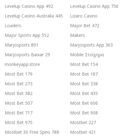
Levelup Casino App 492
Levelup Casino App 756
Levelup Casino Australia 445
Lizaro Casino
Loaders
Major Bet 472
Major Sports App 552
Makers
Marjosports 891
Marjosports App 363
Marjosports Baixar 29
Mobile Στοίχημα
monkeyapp.store
Most Bet 154
Most Bet 179
Most Bet 187
Most Bet 273
Most Bet 338
Most Bet 382
Most Bet 435
Most Bet 507
Most Bet 606
Most Bet 717
Most Bet 908
Most Bet 975
Mostbet 227
Mostbet 30 Free Spins 788
Mostbet 421