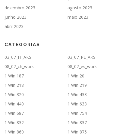
dezembro 2023
agosto 2023
junho 2023
maio 2023
abril 2023
CATEGORIAS
03_07_IT_AKS
03_07_PL_AKS
08_07_ch_work
08_07_es_work
1 Win 187
1 Win 20
1 Win 218
1 Win 219
1 Win 320
1 Win 433
1 Win 440
1 Win 633
1 Win 687
1 Win 754
1 Win 832
1 Win 837
1 Win 860
1 Win 875