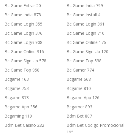
Bc Game Entrar 20
Bc Game India 799
Bc Game India 878
Bc Game Install 4
Bc Game Login 355
Bc Game Login 361
Bc Game Login 376
Bc Game Login 710
Bc Game Login 908
Bc Game Online 176
Bc Game Online 316
Bc Game Sign Up 120
Bc Game Sign Up 578
Bc Game Top 538
Bc Game Top 958
Bc Gamer 774
Bcgame 163
Bcgame 668
Bcgame 753
Bcgame 810
Bcgame 873
Bcgame App 126
Bcgame App 356
Bcgamer 893
Bcgaming 119
Bdm Bet 807
Bdm Bet Casino 282
Bdm Bet Codigo Promocional
195