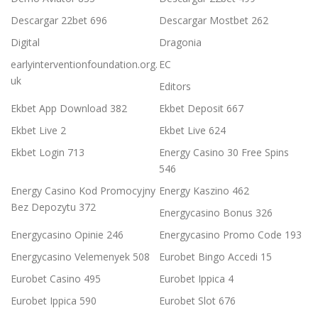
Descargar 22bet 696
Descargar Mostbet 262
Digital
Dragonia
earlyinterventionfoundation.org.
EC
uk
Editors
Ekbet App Download 382
Ekbet Deposit 667
Ekbet Live 2
Ekbet Live 624
Ekbet Login 713
Energy Casino 30 Free Spins
546
Energy Casino Kod Promocyjny
Energy Kaszino 462
Bez Depozytu 372
Energycasino Bonus 326
Energycasino Opinie 246
Energycasino Promo Code 193
Energycasino Velemenyek 508
Eurobet Bingo Accedi 15
Eurobet Casino 495
Eurobet Ippica 4
Eurobet Ippica 590
Eurobet Slot 676