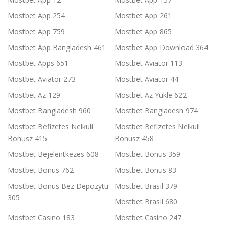
Mostbet App 254
Mostbet App 261
Mostbet App 759
Mostbet App 865
Mostbet App Bangladesh 461
Mostbet App Download 364
Mostbet Apps 651
Mostbet Aviator 113
Mostbet Aviator 273
Mostbet Aviator 44
Mostbet Az 129
Mostbet Az Yukle 622
Mostbet Bangladesh 960
Mostbet Bangladesh 974
Mostbet Befizetes Nelkuli
Mostbet Befizetes Nelkuli
Bonusz 415
Bonusz 458
Mostbet Bejelentkezes 608
Mostbet Bonus 359
Mostbet Bonus 762
Mostbet Bonus 83
Mostbet Bonus Bez Depozytu
Mostbet Brasil 379
305
Mostbet Brasil 680
Mostbet Casino 183
Mostbet Casino 247