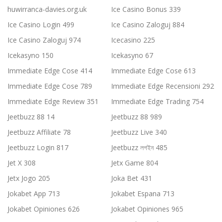
huwirranca-davies.org.uk
Ice Casino Bonus 339
Ice Casino Login 499
Ice Casino Zaloguj 884
Ice Casino Zaloguj 974
Icecasino 225
Icekasyno 150
Icekasyno 67
Immediate Edge Cose 414
Immediate Edge Cose 613
Immediate Edge Cose 789
Immediate Edge Recensioni 292
Immediate Edge Review 351
Immediate Edge Trading 754
Jeetbuzz 88 14
Jeetbuzz 88 989
Jeetbuzz Affiliate 78
Jeetbuzz Live 340
Jeetbuzz Login 817
Jeetbuzz লগইন 485
Jet X 308
Jetx Game 804
Jetx Jogo 205
Joka Bet 431
Jokabet App 713
Jokabet Espana 713
Jokabet Opiniones 626
Jokabet Opiniones 965