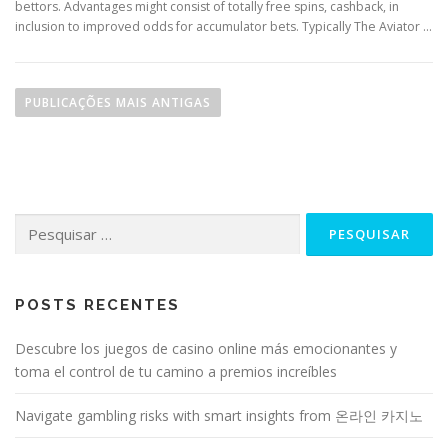
bettors. Advantages might consist of totally free spins, cashback, in
inclusion to improved odds for accumulator bets. Typically The Aviator …
PUBLICAÇÕES MAIS ANTIGAS
POSTS RECENTES
Descubre los juegos de casino online más emocionantes y
toma el control de tu camino a premios increíbles
Navigate gambling risks with smart insights from 온라인 카지노