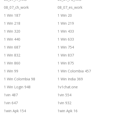
08_07_ch_work
08_07_es_work
1 Win 187
1 Win 20
1 Win 218
1 Win 219
1 Win 320
1 Win 433
1 Win 440
1 Win 633
1 Win 687
1 Win 754
1 Win 832
1 Win 837
1 Win 860
1 Win 875
1 Win 99
1 Win Colombia 457
1 Win Colombia 98
1 Win India 369
1 Win Login 948
1v1chat.one
1vin 487
1vin 554
1vin 647
1vin 932
1win Apk 154
1win Apk 16