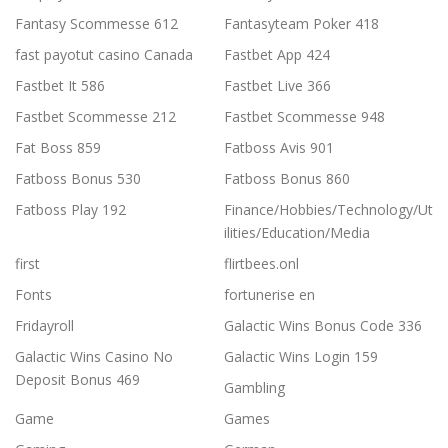
Fantasy Scommesse 612
Fantasyteam Poker 418
fast payotut casino Canada
Fastbet App 424
Fastbet It 586
Fastbet Live 366
Fastbet Scommesse 212
Fastbet Scommesse 948
Fat Boss 859
Fatboss Avis 901
Fatboss Bonus 530
Fatboss Bonus 860
Fatboss Play 192
Finance/Hobbies/Technology/Ut
ilities/Education/Media
first
flirtbees.onl
Fonts
fortunerise en
Fridayroll
Galactic Wins Bonus Code 336
Galactic Wins Casino No
Galactic Wins Login 159
Deposit Bonus 469
Gambling
Game
Games