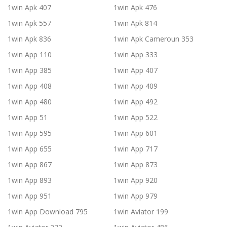
1win Apk 407
1win Apk 476
1win Apk 557
1win Apk 814
1win Apk 836
1win Apk Cameroun 353
1win App 110
1win App 333
1win App 385
1win App 407
1win App 408
1win App 409
1win App 480
1win App 492
1win App 51
1win App 522
1win App 595
1win App 601
1win App 655
1win App 717
1win App 867
1win App 873
1win App 893
1win App 920
1win App 951
1win App 979
1win App Download 795
1win Aviator 199