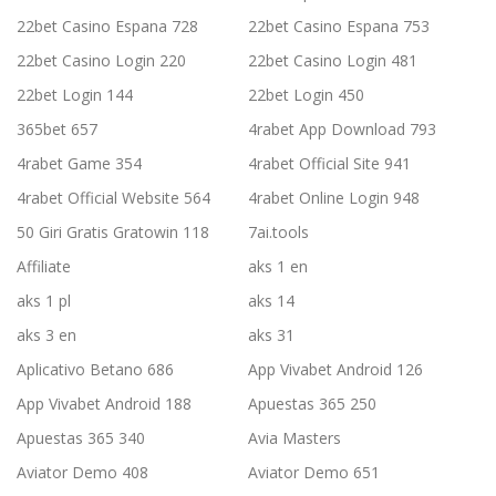
22bet Casino Espana 728
22bet Casino Espana 753
22bet Casino Login 220
22bet Casino Login 481
22bet Login 144
22bet Login 450
365bet 657
4rabet App Download 793
4rabet Game 354
4rabet Official Site 941
4rabet Official Website 564
4rabet Online Login 948
50 Giri Gratis Gratowin 118
7ai.tools
Affiliate
aks 1 en
aks 1 pl
aks 14
aks 3 en
aks 31
Aplicativo Betano 686
App Vivabet Android 126
App Vivabet Android 188
Apuestas 365 250
Apuestas 365 340
Avia Masters
Aviator Demo 408
Aviator Demo 651