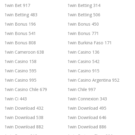
1win Bet 917
1win Betting 314
1win Betting 483
1win Betting 506
1win Bonus 196
1win Bonus 450
1win Bonus 541
1win Bonus 771
1win Bonus 808
1win Burkina Faso 171
1win Cameroon 638
1win Casino 136
1win Casino 158
1win Casino 542
1win Casino 595
1win Casino 915
1win Casino 995
1win Casino Argentina 952
1win Casino Chile 679
1win Chile 997
1win Ci 443
1win Connexion 343
1win Download 432
1win Download 495
1win Download 538
1win Download 646
1win Download 882
1win Download 886