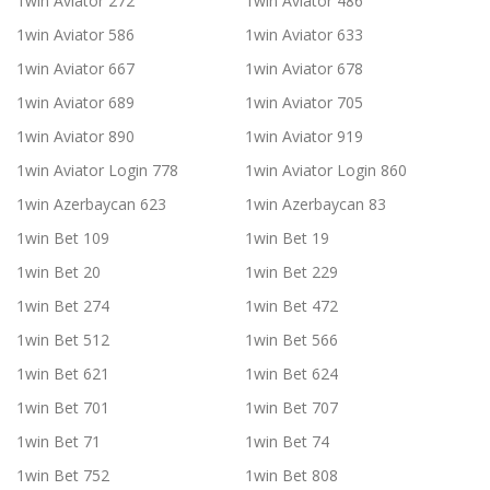
1win Aviator 272
1win Aviator 486
1win Aviator 586
1win Aviator 633
1win Aviator 667
1win Aviator 678
1win Aviator 689
1win Aviator 705
1win Aviator 890
1win Aviator 919
1win Aviator Login 778
1win Aviator Login 860
1win Azerbaycan 623
1win Azerbaycan 83
1win Bet 109
1win Bet 19
1win Bet 20
1win Bet 229
1win Bet 274
1win Bet 472
1win Bet 512
1win Bet 566
1win Bet 621
1win Bet 624
1win Bet 701
1win Bet 707
1win Bet 71
1win Bet 74
1win Bet 752
1win Bet 808