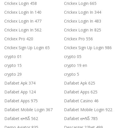
Crickex Login 458
Crickex Login 665
Crickex Login In 140
Crickex Login In 344
Crickex Login In 477
Crickex Login In 483
Crickex Login In 562
Crickex Login In 825
Crickex Pro 420
Crickex Pro 556
Crickex Sign Up Login 65
Crickex Sign Up Login 986
crypto 01
crypto 05
crypto 15
crypto 19 en
crypto 29
crypto 5
Dafabet Apk 374
Dafabet Apk 625
Dafabet App 124
Dafabet Apps 625
Dafabet Apps 975
Dafabet Casino 46
Dafabet Mobile Login 367
Dafabet Mobile Login 922
Dafabet లాగిన్ 562
Dafabet లాగిన్ 785
Demo Aviator 835
Descargar 22bet 499