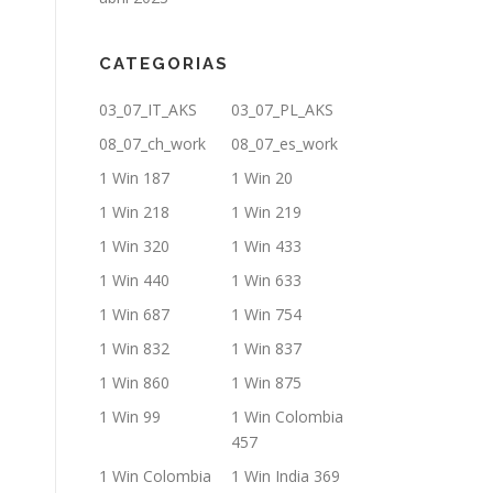
CATEGORIAS
03_07_IT_AKS
03_07_PL_AKS
08_07_ch_work
08_07_es_work
1 Win 187
1 Win 20
1 Win 218
1 Win 219
1 Win 320
1 Win 433
1 Win 440
1 Win 633
1 Win 687
1 Win 754
1 Win 832
1 Win 837
1 Win 860
1 Win 875
1 Win 99
1 Win Colombia
457
1 Win Colombia
1 Win India 369