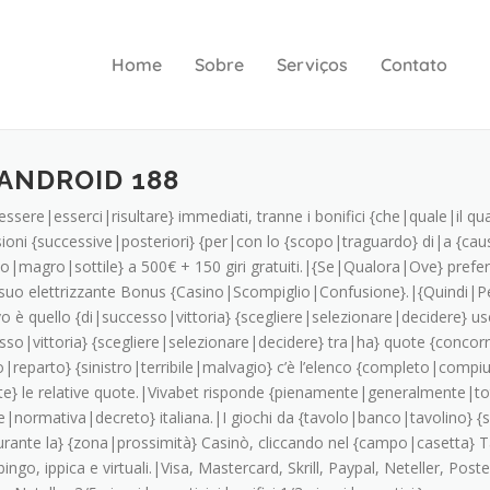
Home
Sobre
Serviços
Contato
 ANDROID 188
essere|esserci|risultare} immediati, tranne i bonifici {che|quale|il qu
ioni {successive|posteriori} {per|con lo {scopo|traguardo} di|a {cau
ino|magro|sottile} a 500€ + 150 giri gratuiti.|{Se|Qualora|Ove} prefe
al suo elettrizzante Bonus {Casino|Scompiglio|Confusione}.|{Quindi|
o è quello {di|successo|vittoria} {scegliere|selezionare|decidere}
so|vittoria} {scegliere|selezionare|decidere} tra|ha} quote {concorre
to|reparto} {sinistro|terribile|malvagio} c’è l’elenco {completo|compi
te} le relative quote.|Vivabet risponde {pienamente|generalmente|tota
gge|normativa|decreto} italiana.|I giochi da {tavolo|banco|tavolino} 
ante la} {zona|prossimità} Casinò, cliccando nel {campo|casetta} 
bingo, ippica e virtuali.|Visa, Mastercard, Skrill, Paypal, Neteller, Po