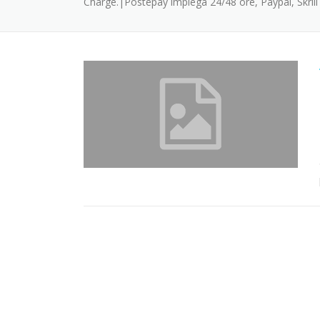
Charge.|Postepay impiega 24/48 ore, Paypal, Skrill e N