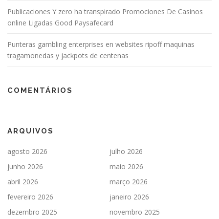
Publicaciones Y zero ha transpirado Promociones De Casinos
online Ligadas Good Paysafecard
Punteras gambling enterprises en websites ripoff maquinas
tragamonedas y jackpots de centenas
COMENTÁRIOS
ARQUIVOS
agosto 2026
julho 2026
junho 2026
maio 2026
abril 2026
março 2026
fevereiro 2026
janeiro 2026
dezembro 2025
novembro 2025