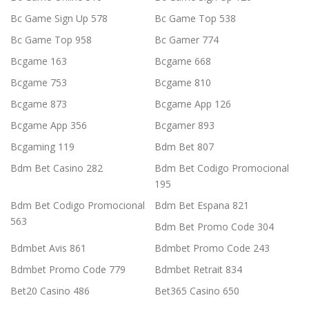
Bc Game Sign Up 578
Bc Game Top 538
Bc Game Top 958
Bc Gamer 774
Bcgame 163
Bcgame 668
Bcgame 753
Bcgame 810
Bcgame 873
Bcgame App 126
Bcgame App 356
Bcgamer 893
Bcgaming 119
Bdm Bet 807
Bdm Bet Casino 282
Bdm Bet Codigo Promocional
195
Bdm Bet Codigo Promocional
Bdm Bet Espana 821
563
Bdm Bet Promo Code 304
Bdmbet Avis 861
Bdmbet Promo Code 243
Bdmbet Promo Code 779
Bdmbet Retrait 834
Bet20 Casino 486
Bet365 Casino 650