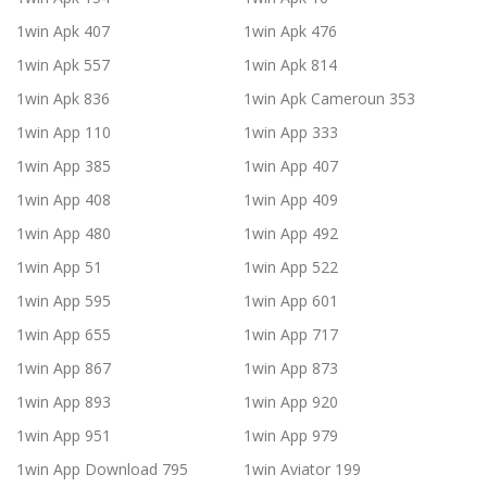
1win Apk 407
1win Apk 476
1win Apk 557
1win Apk 814
1win Apk 836
1win Apk Cameroun 353
1win App 110
1win App 333
1win App 385
1win App 407
1win App 408
1win App 409
1win App 480
1win App 492
1win App 51
1win App 522
1win App 595
1win App 601
1win App 655
1win App 717
1win App 867
1win App 873
1win App 893
1win App 920
1win App 951
1win App 979
1win App Download 795
1win Aviator 199