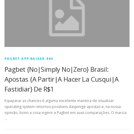
PAGBET APP BAIXAR 844
Pagbet {No|Simply No|Zero} Brasil:
Apostas {A Partir|A Hacer La Cusqui|A
Fastidiar} De R$1
Equiparar as chances é alguma excelente maneira de visualizar
operating system retornos possíveis dasjenige apostas e, na nossa
opinião, bono a cosa ingerir a Pagbet em suas comparações. O marcia
…