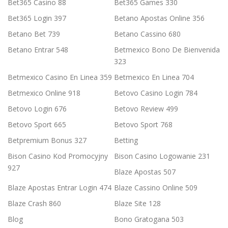
Bet365 Casino 88
Bet365 Games 330
Bet365 Login 397
Betano Apostas Online 356
Betano Bet 739
Betano Cassino 680
Betano Entrar 548
Betmexico Bono De Bienvenida
323
Betmexico Casino En Linea 359
Betmexico En Linea 704
Betmexico Online 918
Betovo Casino Login 784
Betovo Login 676
Betovo Review 499
Betovo Sport 665
Betovo Sport 768
Betpremium Bonus 327
Betting
Bison Casino Kod Promocyjny
Bison Casino Logowanie 231
927
Blaze Apostas 507
Blaze Apostas Entrar Login 474
Blaze Cassino Online 509
Blaze Crash 860
Blaze Site 128
Blog
Bono Gratogana 503