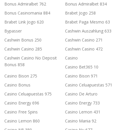
Bonus Admiralbet 762
Bonus Admiralbet 834
Bonus Casinomania 884
Brabet Jogo 258
Brabet Link Jogo 620
Brabet Paga Mesmo 63
Bypasser
Cashwin Auszahlung 633
Cashwin Bonus 250
Cashwin Casino 271
Cashwin Casino 285
Cashwin Casino 472
Cashwin Casino No Deposit
Casino
Bonus 858
Casino Bet365 10
Casino Bison 275
Casino Bison 971
Casino Bonus
Casino Celuapuestas 571
Casino Celuapuestas 975
Casino De Arturo
Casino Energy 696
Casino Energy 733
Casino Free Spins
Casino Lemon 431
Casino Lemon 860
Casino Mania 92
Casino N8 380
Casino Nv 677