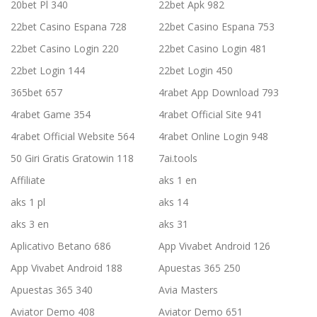
20bet Pl 340
22bet Apk 982
22bet Casino Espana 728
22bet Casino Espana 753
22bet Casino Login 220
22bet Casino Login 481
22bet Login 144
22bet Login 450
365bet 657
4rabet App Download 793
4rabet Game 354
4rabet Official Site 941
4rabet Official Website 564
4rabet Online Login 948
50 Giri Gratis Gratowin 118
7ai.tools
Affiliate
aks 1 en
aks 1 pl
aks 14
aks 3 en
aks 31
Aplicativo Betano 686
App Vivabet Android 126
App Vivabet Android 188
Apuestas 365 250
Apuestas 365 340
Avia Masters
Aviator Demo 408
Aviator Demo 651