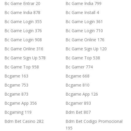
Bc Game Entrar 20
Bc Game India 799
Bc Game India 878
Bc Game Install 4
Bc Game Login 355
Bc Game Login 361
Bc Game Login 376
Bc Game Login 710
Bc Game Login 908
Bc Game Online 176
Bc Game Online 316
Bc Game Sign Up 120
Bc Game Sign Up 578
Bc Game Top 538
Bc Game Top 958
Bc Gamer 774
Bcgame 163
Bcgame 668
Bcgame 753
Bcgame 810
Bcgame 873
Bcgame App 126
Bcgame App 356
Bcgamer 893
Bcgaming 119
Bdm Bet 807
Bdm Bet Casino 282
Bdm Bet Codigo Promocional
195