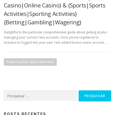
Casino|Online Casino} & {Sports|Sports
Activities|Sporting Activities}
{Betting|Gambling|Wagering}
Delightful to the particular comprehensive guide about getting at plus
managing your current 1win accounts. Once you’ve registered in
inclusion to logged into your own 1win added bonus casino account, …
PUBLICAÇÕES MAIS ANTIGAS
POSTS RECENTES