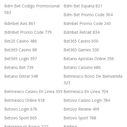
Bdm Bet Codigo Promocional
Bdm Bet Espana 821
563
Bdm Bet Promo Code 304
Bdmbet Avis 861
Bdmbet Promo Code 243
Bdmbet Promo Code 779
Bdmbet Retrait 834
Bet20 Casino 486
Bet365 Casino 650
Bet365 Casino 88
Bet365 Games 330
Bet365 Login 397
Betano Apostas Online 356
Betano Bet 739
Betano Cassino 680
Betano Entrar 548
Betmexico Bono De Bienvenida
323
Betmexico Casino En Linea 359
Betmexico En Linea 704
Betmexico Online 918
Betovo Casino Login 784
Betovo Login 676
Betovo Review 499
Betovo Sport 665
Betovo Sport 768
Betpremium Bonus 327
Betting