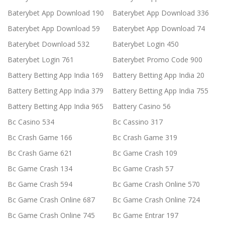
Baterybet App Download 190
Baterybet App Download 336
Baterybet App Download 59
Baterybet App Download 74
Baterybet Download 532
Baterybet Login 450
Baterybet Login 761
Baterybet Promo Code 900
Battery Betting App India 169
Battery Betting App India 20
Battery Betting App India 379
Battery Betting App India 755
Battery Betting App India 965
Battery Casino 56
Bc Casino 534
Bc Cassino 317
Bc Crash Game 166
Bc Crash Game 319
Bc Crash Game 621
Bc Game Crash 109
Bc Game Crash 134
Bc Game Crash 57
Bc Game Crash 594
Bc Game Crash Online 570
Bc Game Crash Online 687
Bc Game Crash Online 724
Bc Game Crash Online 745
Bc Game Entrar 197