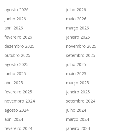
agosto 2026
julho 2026
junho 2026
maio 2026
abril 2026
março 2026
fevereiro 2026
janeiro 2026
dezembro 2025
novembro 2025
outubro 2025
setembro 2025
agosto 2025
julho 2025
junho 2025
maio 2025
abril 2025
março 2025
fevereiro 2025
janeiro 2025
novembro 2024
setembro 2024
agosto 2024
julho 2024
abril 2024
março 2024
fevereiro 2024
janeiro 2024