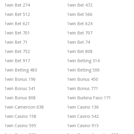
1win Bet 274
1win Bet 472
1win Bet 512
1win Bet 566
1win Bet 621
1win Bet 624
1win Bet 701
1win Bet 707
1win Bet 71
1win Bet 74
1win Bet 752
1win Bet 808
1win Bet 917
1win Betting 314
1win Betting 483
1win Betting 506
1win Bonus 196
1win Bonus 450
1win Bonus 541
1win Bonus 771
1win Bonus 808
1win Burkina Faso 171
1win Cameroon 638
1win Casino 136
1win Casino 158
1win Casino 542
1win Casino 595
1win Casino 915