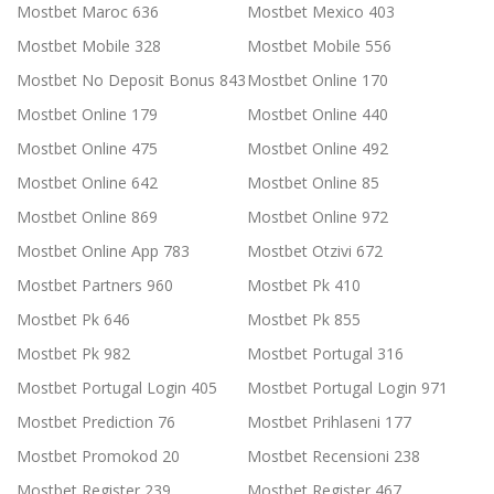
Mostbet Maroc 636
Mostbet Mexico 403
Mostbet Mobile 328
Mostbet Mobile 556
Mostbet No Deposit Bonus 843
Mostbet Online 170
Mostbet Online 179
Mostbet Online 440
Mostbet Online 475
Mostbet Online 492
Mostbet Online 642
Mostbet Online 85
Mostbet Online 869
Mostbet Online 972
Mostbet Online App 783
Mostbet Otzivi 672
Mostbet Partners 960
Mostbet Pk 410
Mostbet Pk 646
Mostbet Pk 855
Mostbet Pk 982
Mostbet Portugal 316
Mostbet Portugal Login 405
Mostbet Portugal Login 971
Mostbet Prediction 76
Mostbet Prihlaseni 177
Mostbet Promokod 20
Mostbet Recensioni 238
Mostbet Register 239
Mostbet Register 467