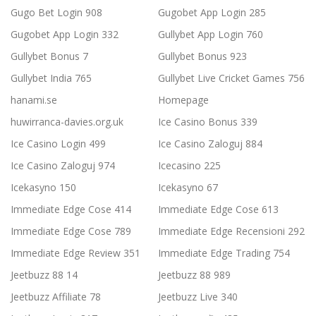
Gugo Bet Login 908
Gugobet App Login 285
Gugobet App Login 332
Gullybet App Login 760
Gullybet Bonus 7
Gullybet Bonus 923
Gullybet India 765
Gullybet Live Cricket Games 756
hanami.se
Homepage
huwirranca-davies.org.uk
Ice Casino Bonus 339
Ice Casino Login 499
Ice Casino Zaloguj 884
Ice Casino Zaloguj 974
Icecasino 225
Icekasyno 150
Icekasyno 67
Immediate Edge Cose 414
Immediate Edge Cose 613
Immediate Edge Cose 789
Immediate Edge Recensioni 292
Immediate Edge Review 351
Immediate Edge Trading 754
Jeetbuzz 88 14
Jeetbuzz 88 989
Jeetbuzz Affiliate 78
Jeetbuzz Live 340