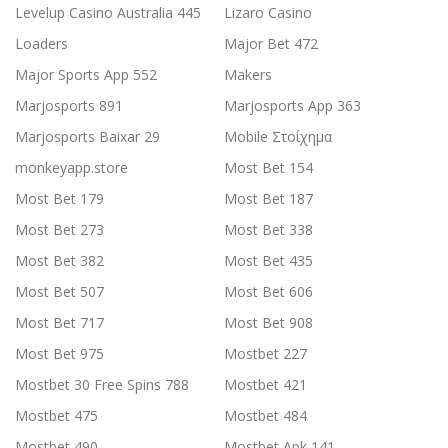
Levelup Casino Australia 445
Lizaro Casino
Loaders
Major Bet 472
Major Sports App 552
Makers
Marjosports 891
Marjosports App 363
Marjosports Baixar 29
Mobile Στοίχημα
monkeyapp.store
Most Bet 154
Most Bet 179
Most Bet 187
Most Bet 273
Most Bet 338
Most Bet 382
Most Bet 435
Most Bet 507
Most Bet 606
Most Bet 717
Most Bet 908
Most Bet 975
Mostbet 227
Mostbet 30 Free Spins 788
Mostbet 421
Mostbet 475
Mostbet 484
Mostbet 490
Mostbet Apk 141