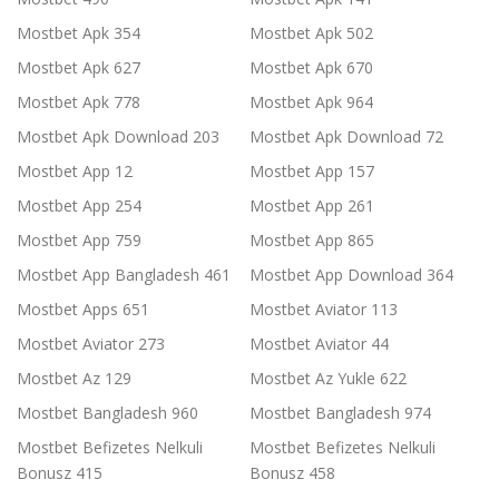
Mostbet Apk 354
Mostbet Apk 502
Mostbet Apk 627
Mostbet Apk 670
Mostbet Apk 778
Mostbet Apk 964
Mostbet Apk Download 203
Mostbet Apk Download 72
Mostbet App 12
Mostbet App 157
Mostbet App 254
Mostbet App 261
Mostbet App 759
Mostbet App 865
Mostbet App Bangladesh 461
Mostbet App Download 364
Mostbet Apps 651
Mostbet Aviator 113
Mostbet Aviator 273
Mostbet Aviator 44
Mostbet Az 129
Mostbet Az Yukle 622
Mostbet Bangladesh 960
Mostbet Bangladesh 974
Mostbet Befizetes Nelkuli
Mostbet Befizetes Nelkuli
Bonusz 415
Bonusz 458