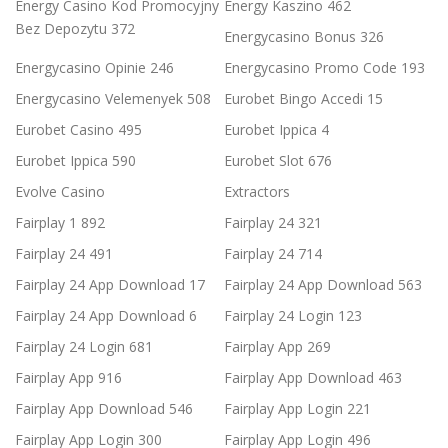
Energy Casino Kod Promocyjny
Energy Kaszino 462
Bez Depozytu 372
Energycasino Bonus 326
Energycasino Opinie 246
Energycasino Promo Code 193
Energycasino Velemenyek 508
Eurobet Bingo Accedi 15
Eurobet Casino 495
Eurobet Ippica 4
Eurobet Ippica 590
Eurobet Slot 676
Evolve Casino
Extractors
Fairplay 1 892
Fairplay 24 321
Fairplay 24 491
Fairplay 24 714
Fairplay 24 App Download 17
Fairplay 24 App Download 563
Fairplay 24 App Download 6
Fairplay 24 Login 123
Fairplay 24 Login 681
Fairplay App 269
Fairplay App 916
Fairplay App Download 463
Fairplay App Download 546
Fairplay App Login 221
Fairplay App Login 300
Fairplay App Login 496