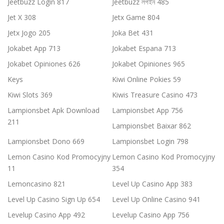
Jeetbuzz Login 817
Jeetbuzz লগইন 485
Jet X 308
Jetx Game 804
Jetx Jogo 205
Joka Bet 431
Jokabet App 713
Jokabet Espana 713
Jokabet Opiniones 626
Jokabet Opiniones 965
Keys
Kiwi Online Pokies 59
Kiwi Slots 369
Kiwis Treasure Casino 473
Lampionsbet Apk Download
Lampionsbet App 756
211
Lampionsbet Baixar 862
Lampionsbet Dono 669
Lampionsbet Login 798
Lemon Casino Kod Promocyjny
Lemon Casino Kod Promocyjny
11
354
Lemoncasino 821
Level Up Casino App 383
Level Up Casino Sign Up 654
Level Up Online Casino 941
Levelup Casino App 492
Levelup Casino App 756