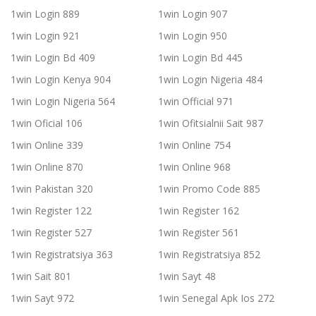
1win Login 889
1win Login 907
1win Login 921
1win Login 950
1win Login Bd 409
1win Login Bd 445
1win Login Kenya 904
1win Login Nigeria 484
1win Login Nigeria 564
1win Official 971
1win Oficial 106
1win Ofitsialnii Sait 987
1win Online 339
1win Online 754
1win Online 870
1win Online 968
1win Pakistan 320
1win Promo Code 885
1win Register 122
1win Register 162
1win Register 527
1win Register 561
1win Registratsiya 363
1win Registratsiya 852
1win Sait 801
1win Sayt 48
1win Sayt 972
1win Senegal Apk Ios 272