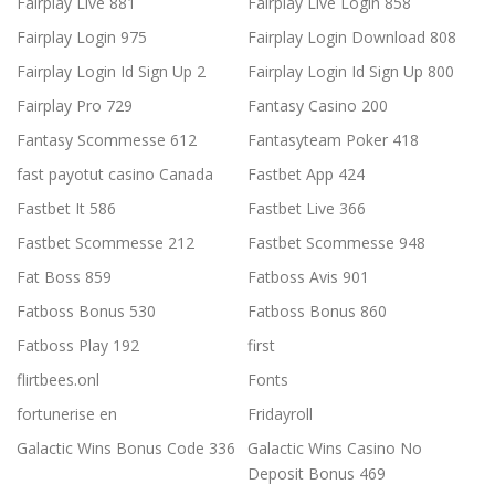
Fairplay Live 881
Fairplay Live Login 858
Fairplay Login 975
Fairplay Login Download 808
Fairplay Login Id Sign Up 2
Fairplay Login Id Sign Up 800
Fairplay Pro 729
Fantasy Casino 200
Fantasy Scommesse 612
Fantasyteam Poker 418
fast payotut casino Canada
Fastbet App 424
Fastbet It 586
Fastbet Live 366
Fastbet Scommesse 212
Fastbet Scommesse 948
Fat Boss 859
Fatboss Avis 901
Fatboss Bonus 530
Fatboss Bonus 860
Fatboss Play 192
first
flirtbees.onl
Fonts
fortunerise en
Fridayroll
Galactic Wins Bonus Code 336
Galactic Wins Casino No
Deposit Bonus 469