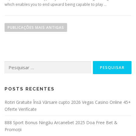
which enables you to end upward being capable to play …
PUBLICAÇÕES MAIS ANTIGAS
POSTS RECENTES
Rotiri Gratuite Însă Vărsare cupto 2026 Vegas Casino Online 45+
Oferte Verificate
888 Sport Bonus Ningău Arcanebet 2025 Doa Free Bet &
Promoții