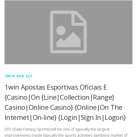
1WIN APK 557
1win Apostas Esportivas Oficiais E
{Casino|On {Line|Collection|Range}
Casino|Online Casino} {Online|On The
Internet|On-line} {Login|Sign In|Logon}
DFS (Daily Fantasy Sports) will be one of typically the largest
improvements inside typically the sports activities gambling market of