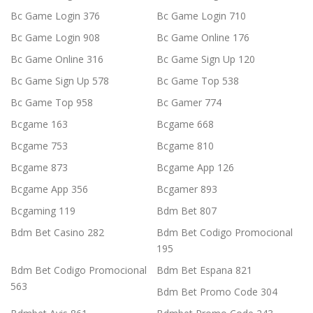
Bc Game Login 376
Bc Game Login 710
Bc Game Login 908
Bc Game Online 176
Bc Game Online 316
Bc Game Sign Up 120
Bc Game Sign Up 578
Bc Game Top 538
Bc Game Top 958
Bc Gamer 774
Bcgame 163
Bcgame 668
Bcgame 753
Bcgame 810
Bcgame 873
Bcgame App 126
Bcgame App 356
Bcgamer 893
Bcgaming 119
Bdm Bet 807
Bdm Bet Casino 282
Bdm Bet Codigo Promocional
195
Bdm Bet Codigo Promocional
Bdm Bet Espana 821
563
Bdm Bet Promo Code 304