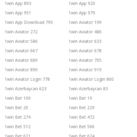
1win App 893
1win App 920
1win App 951
1win App 979
1win App Download 795
1win Aviator 199
1win Aviator 272
1win Aviator 486
1win Aviator 586
1win Aviator 633
1win Aviator 667
1win Aviator 678
1win Aviator 689
1win Aviator 705
1win Aviator 890
1win Aviator 919
1win Aviator Login 778
1win Aviator Login 860
1win Azerbaycan 623
1win Azerbaycan 83
1win Bet 109
1win Bet 19
1win Bet 20
1win Bet 229
1win Bet 274
1win Bet 472
1win Bet 512
1win Bet 566
1win Bet 621
1win Bet 624