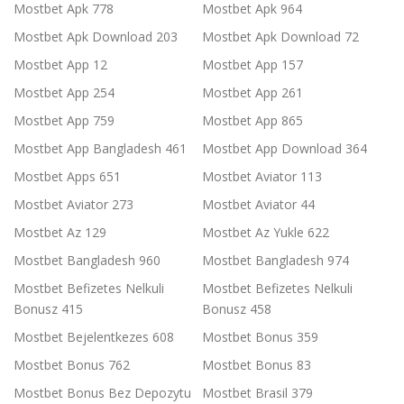
Mostbet Apk 778
Mostbet Apk 964
Mostbet Apk Download 203
Mostbet Apk Download 72
Mostbet App 12
Mostbet App 157
Mostbet App 254
Mostbet App 261
Mostbet App 759
Mostbet App 865
Mostbet App Bangladesh 461
Mostbet App Download 364
Mostbet Apps 651
Mostbet Aviator 113
Mostbet Aviator 273
Mostbet Aviator 44
Mostbet Az 129
Mostbet Az Yukle 622
Mostbet Bangladesh 960
Mostbet Bangladesh 974
Mostbet Befizetes Nelkuli
Mostbet Befizetes Nelkuli
Bonusz 415
Bonusz 458
Mostbet Bejelentkezes 608
Mostbet Bonus 359
Mostbet Bonus 762
Mostbet Bonus 83
Mostbet Bonus Bez Depozytu
Mostbet Brasil 379