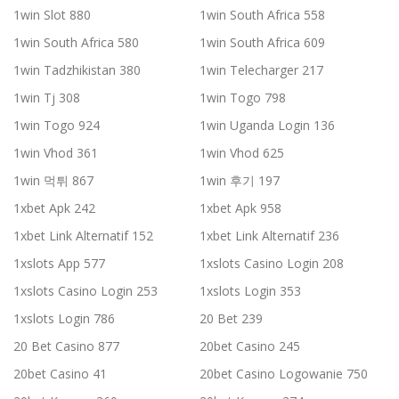
1win Slot 880
1win South Africa 558
1win South Africa 580
1win South Africa 609
1win Tadzhikistan 380
1win Telecharger 217
1win Tj 308
1win Togo 798
1win Togo 924
1win Uganda Login 136
1win Vhod 361
1win Vhod 625
1win 먹튀 867
1win 후기 197
1xbet Apk 242
1xbet Apk 958
1xbet Link Alternatif 152
1xbet Link Alternatif 236
1xslots App 577
1xslots Casino Login 208
1xslots Casino Login 253
1xslots Login 353
1xslots Login 786
20 Bet 239
20 Bet Casino 877
20bet Casino 245
20bet Casino 41
20bet Casino Logowanie 750