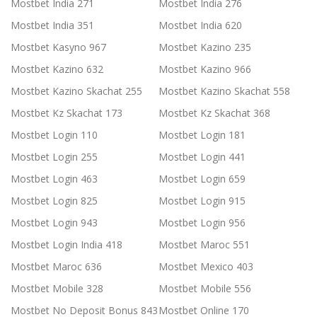
Mostbet India 271
Mostbet India 276
Mostbet India 351
Mostbet India 620
Mostbet Kasyno 967
Mostbet Kazino 235
Mostbet Kazino 632
Mostbet Kazino 966
Mostbet Kazino Skachat 255
Mostbet Kazino Skachat 558
Mostbet Kz Skachat 173
Mostbet Kz Skachat 368
Mostbet Login 110
Mostbet Login 181
Mostbet Login 255
Mostbet Login 441
Mostbet Login 463
Mostbet Login 659
Mostbet Login 825
Mostbet Login 915
Mostbet Login 943
Mostbet Login 956
Mostbet Login India 418
Mostbet Maroc 551
Mostbet Maroc 636
Mostbet Mexico 403
Mostbet Mobile 328
Mostbet Mobile 556
Mostbet No Deposit Bonus 843
Mostbet Online 170