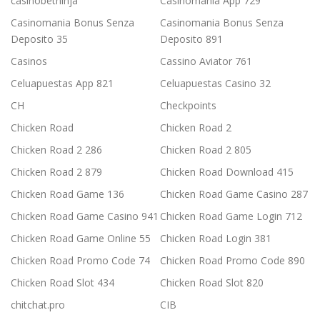
casinobetninja
Casinomania App 729
Casinomania Bonus Senza
Casinomania Bonus Senza
Deposito 35
Deposito 891
Casinos
Cassino Aviator 761
Celuapuestas App 821
Celuapuestas Casino 32
CH
Checkpoints
Chicken Road
Chicken Road 2
Chicken Road 2 286
Chicken Road 2 805
Chicken Road 2 879
Chicken Road Download 415
Chicken Road Game 136
Chicken Road Game Casino 287
Chicken Road Game Casino 941
Chicken Road Game Login 712
Chicken Road Game Online 55
Chicken Road Login 381
Chicken Road Promo Code 74
Chicken Road Promo Code 890
Chicken Road Slot 434
Chicken Road Slot 820
chitchat.pro
CIB