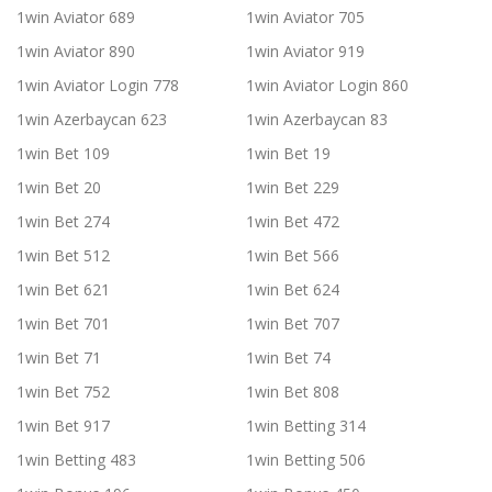
1win Aviator 689
1win Aviator 705
1win Aviator 890
1win Aviator 919
1win Aviator Login 778
1win Aviator Login 860
1win Azerbaycan 623
1win Azerbaycan 83
1win Bet 109
1win Bet 19
1win Bet 20
1win Bet 229
1win Bet 274
1win Bet 472
1win Bet 512
1win Bet 566
1win Bet 621
1win Bet 624
1win Bet 701
1win Bet 707
1win Bet 71
1win Bet 74
1win Bet 752
1win Bet 808
1win Bet 917
1win Betting 314
1win Betting 483
1win Betting 506