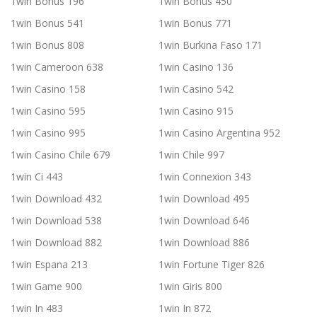
1win Bonus 196
1win Bonus 450
1win Bonus 541
1win Bonus 771
1win Bonus 808
1win Burkina Faso 171
1win Cameroon 638
1win Casino 136
1win Casino 158
1win Casino 542
1win Casino 595
1win Casino 915
1win Casino 995
1win Casino Argentina 952
1win Casino Chile 679
1win Chile 997
1win Ci 443
1win Connexion 343
1win Download 432
1win Download 495
1win Download 538
1win Download 646
1win Download 882
1win Download 886
1win Espana 213
1win Fortune Tiger 826
1win Game 900
1win Giris 800
1win In 483
1win In 872