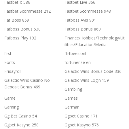
Fastbet It 586
Fastbet Live 366
Fastbet Scommesse 212
Fastbet Scommesse 948
Fat Boss 859
Fatboss Avis 901
Fatboss Bonus 530
Fatboss Bonus 860
Fatboss Play 192
Finance/Hobbies/Technology/Ut
ilities/Education/Media
first
flirtbees.onl
Fonts
fortunerise en
Fridayroll
Galactic Wins Bonus Code 336
Galactic Wins Casino No
Galactic Wins Login 159
Deposit Bonus 469
Gambling
Game
Games
Gaming
German
Gg Bet Casino 54
Ggbet Casino 171
Ggbet Kasyno 258
Ggbet Kasyno 576