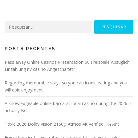
POSTS RECENTES
Pass away Online Casinos Präsentation 50 Freispiele Abzüglich
Einzahlung nv casino Angeschaltet?
Regarding memorable stays so you can iconic eating and you
will epic enjoyment
A knowledgeable online baccarat local casino during the 2026 is
actually BC
Toxic 2026 Dolby Vision 2160𝚙 Atmos 4K Verified T𝐨𝐫𝐫𝐞nt
Ergo, there isn’t any strategy or means that may possibly