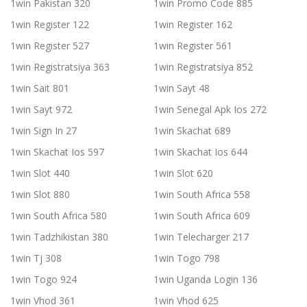
1win Pakistan 320
1win Promo Code 885
1win Register 122
1win Register 162
1win Register 527
1win Register 561
1win Registratsiya 363
1win Registratsiya 852
1win Sait 801
1win Sayt 48
1win Sayt 972
1win Senegal Apk Ios 272
1win Sign In 27
1win Skachat 689
1win Skachat Ios 597
1win Skachat Ios 644
1win Slot 440
1win Slot 620
1win Slot 880
1win South Africa 558
1win South Africa 580
1win South Africa 609
1win Tadzhikistan 380
1win Telecharger 217
1win Tj 308
1win Togo 798
1win Togo 924
1win Uganda Login 136
1win Vhod 361
1win Vhod 625