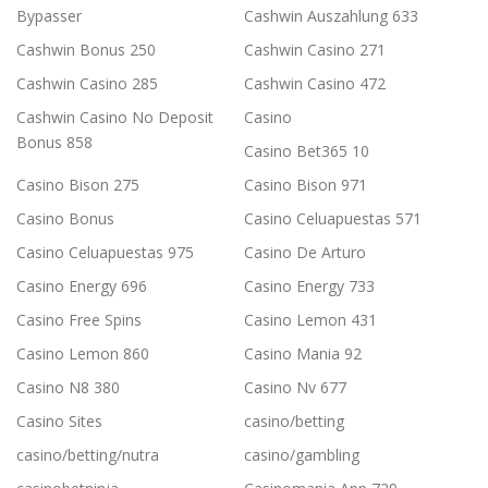
Bypasser
Cashwin Auszahlung 633
Cashwin Bonus 250
Cashwin Casino 271
Cashwin Casino 285
Cashwin Casino 472
Cashwin Casino No Deposit
Casino
Bonus 858
Casino Bet365 10
Casino Bison 275
Casino Bison 971
Casino Bonus
Casino Celuapuestas 571
Casino Celuapuestas 975
Casino De Arturo
Casino Energy 696
Casino Energy 733
Casino Free Spins
Casino Lemon 431
Casino Lemon 860
Casino Mania 92
Casino N8 380
Casino Nv 677
Casino Sites
casino/betting
casino/betting/nutra
casino/gambling