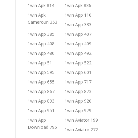
1win Apk 814
1win Apk 836
1win Apk
1win App 110
Cameroun 353
1win App 333
1win App 385
1win App 407
1win App 408
1win App 409
1win App 480
1win App 492
1win App 51
1win App 522
1win App 595
1win App 601
1win App 655
1win App 717
1win App 867
1win App 873
1win App 893
1win App 920
1win App 951
1win App 979
1win App
1win Aviator 199
Download 795
1win Aviator 272