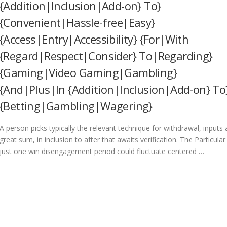
{Addition|Inclusion|Add-on} To}
{Convenient|Hassle-free|Easy}
{Access|Entry|Accessibility} {For|With
{Regard|Respect|Consider} To|Regarding}
{Gaming|Video Gaming|Gambling}
{And|Plus|In {Addition|Inclusion|Add-on} To
{Betting|Gambling|Wagering}
A person picks typically the relevant technique for withdrawal, inputs 
great sum, in inclusion to after that awaits verification. The Particular
just one win disengagement period could fluctuate centered …