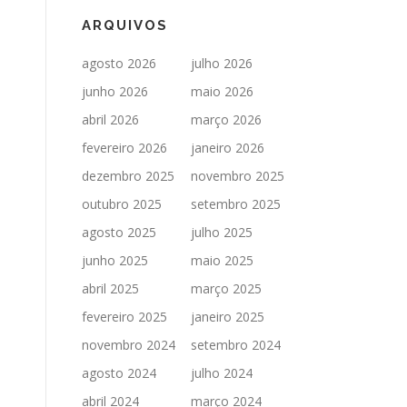
ARQUIVOS
agosto 2026
julho 2026
junho 2026
maio 2026
abril 2026
março 2026
fevereiro 2026
janeiro 2026
dezembro 2025
novembro 2025
outubro 2025
setembro 2025
agosto 2025
julho 2025
junho 2025
maio 2025
abril 2025
março 2025
fevereiro 2025
janeiro 2025
novembro 2024
setembro 2024
agosto 2024
julho 2024
abril 2024
março 2024