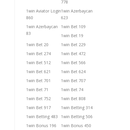
778
1win Aviator Login
1win Azerbaycan
860
623
1win Azerbaycan
1win Bet 109
83
1win Bet 19
1win Bet 20
1win Bet 229
1win Bet 274
1win Bet 472
1win Bet 512
1win Bet 566
1win Bet 621
1win Bet 624
1win Bet 701
1win Bet 707
1win Bet 71
1win Bet 74
1win Bet 752
1win Bet 808
1win Bet 917
1win Betting 314
1win Betting 483
1win Betting 506
1win Bonus 196
1win Bonus 450