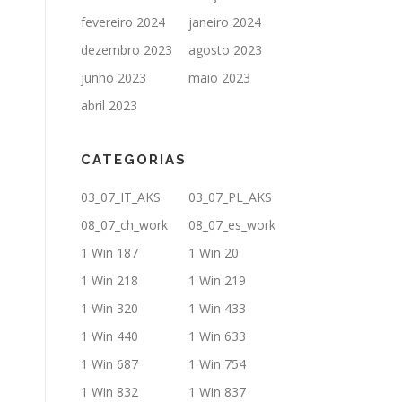
fevereiro 2024
janeiro 2024
dezembro 2023
agosto 2023
junho 2023
maio 2023
abril 2023
CATEGORIAS
03_07_IT_AKS
03_07_PL_AKS
08_07_ch_work
08_07_es_work
1 Win 187
1 Win 20
1 Win 218
1 Win 219
1 Win 320
1 Win 433
1 Win 440
1 Win 633
1 Win 687
1 Win 754
1 Win 832
1 Win 837