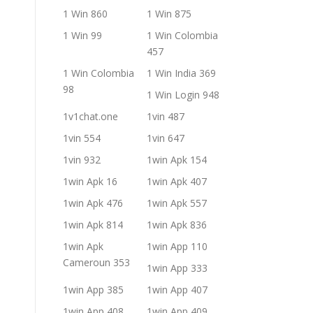
1 Win 860
1 Win 875
1 Win 99
1 Win Colombia
457
1 Win Colombia
1 Win India 369
98
1 Win Login 948
1v1chat.one
1vin 487
1vin 554
1vin 647
1vin 932
1win Apk 154
1win Apk 16
1win Apk 407
1win Apk 476
1win Apk 557
1win Apk 814
1win Apk 836
1win Apk
1win App 110
Cameroun 353
1win App 333
1win App 385
1win App 407
1win App 408
1win App 409