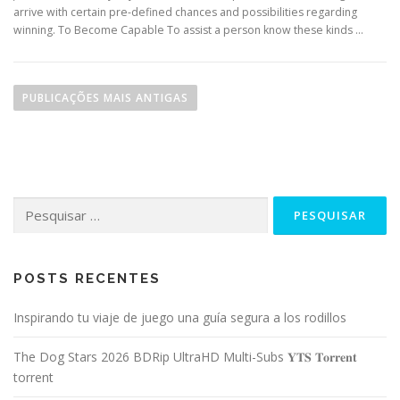
arrive with certain pre-defined chances and possibilities regarding
winning. To Become Capable To assist a person know these kinds …
PUBLICAÇÕES MAIS ANTIGAS
POSTS RECENTES
Inspirando tu viaje de juego una guía segura a los rodillos
The Dog Stars 2026 BDRip UltraHD Multi-Subs 𝐘𝐓𝐒 𝐓𝐨𝐫𝐫𝐞𝐧𝐭
torrent