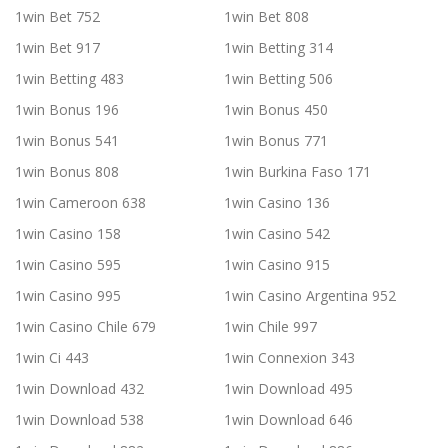
1win Bet 752
1win Bet 808
1win Bet 917
1win Betting 314
1win Betting 483
1win Betting 506
1win Bonus 196
1win Bonus 450
1win Bonus 541
1win Bonus 771
1win Bonus 808
1win Burkina Faso 171
1win Cameroon 638
1win Casino 136
1win Casino 158
1win Casino 542
1win Casino 595
1win Casino 915
1win Casino 995
1win Casino Argentina 952
1win Casino Chile 679
1win Chile 997
1win Ci 443
1win Connexion 343
1win Download 432
1win Download 495
1win Download 538
1win Download 646