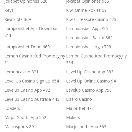
Jokabet Opiniones 626
Jokabet Opiniones 965
Keys
Kiwi Online Pokies 59
Kiwi Slots 369
Kiwis Treasure Casino 473
Lampionsbet Apk Download
Lampionsbet App 756
211
Lampionsbet Baixar 862
Lampionsbet Dono 669
Lampionsbet Login 798
Lemon Casino Kod Promocyjny
Lemon Casino Kod Promocyjny
11
354
Lemoncasino 821
Level Up Casino App 383
Level Up Casino Sign Up 654
Level Up Online Casino 941
Levelup Casino App 492
Levelup Casino App 756
Levelup Casino Australia 445
Lizaro Casino
Loaders
Major Bet 472
Major Sports App 552
Makers
Marjosports 891
Marjosports App 363