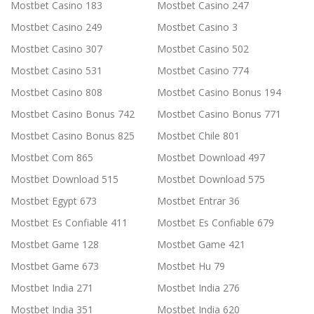
Mostbet Casino 183
Mostbet Casino 247
Mostbet Casino 249
Mostbet Casino 3
Mostbet Casino 307
Mostbet Casino 502
Mostbet Casino 531
Mostbet Casino 774
Mostbet Casino 808
Mostbet Casino Bonus 194
Mostbet Casino Bonus 742
Mostbet Casino Bonus 771
Mostbet Casino Bonus 825
Mostbet Chile 801
Mostbet Com 865
Mostbet Download 497
Mostbet Download 515
Mostbet Download 575
Mostbet Egypt 673
Mostbet Entrar 36
Mostbet Es Confiable 411
Mostbet Es Confiable 679
Mostbet Game 128
Mostbet Game 421
Mostbet Game 673
Mostbet Hu 79
Mostbet India 271
Mostbet India 276
Mostbet India 351
Mostbet India 620