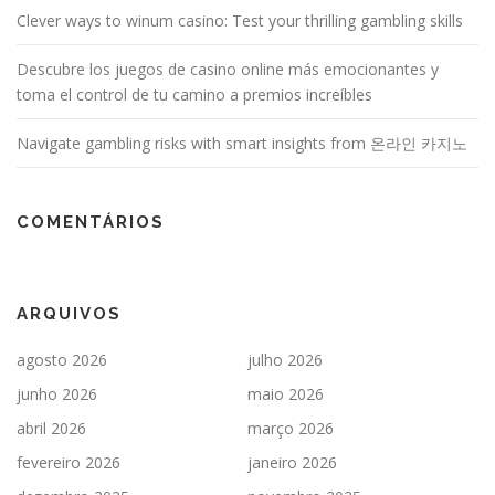
Clever ways to winum casino: Test your thrilling gambling skills
Descubre los juegos de casino online más emocionantes y
toma el control de tu camino a premios increíbles
Navigate gambling risks with smart insights from 온라인 카지노
COMENTÁRIOS
ARQUIVOS
agosto 2026
julho 2026
junho 2026
maio 2026
abril 2026
março 2026
fevereiro 2026
janeiro 2026