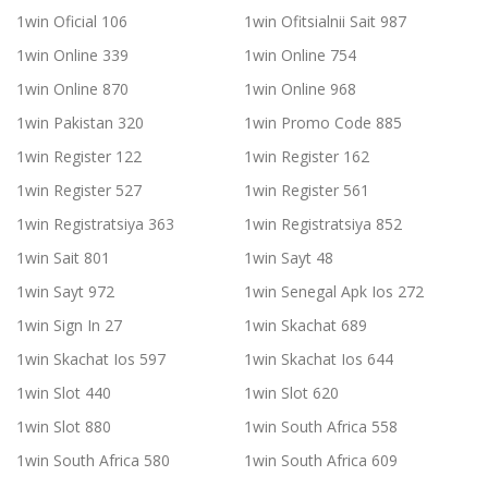
1win Oficial 106
1win Ofitsialnii Sait 987
1win Online 339
1win Online 754
1win Online 870
1win Online 968
1win Pakistan 320
1win Promo Code 885
1win Register 122
1win Register 162
1win Register 527
1win Register 561
1win Registratsiya 363
1win Registratsiya 852
1win Sait 801
1win Sayt 48
1win Sayt 972
1win Senegal Apk Ios 272
1win Sign In 27
1win Skachat 689
1win Skachat Ios 597
1win Skachat Ios 644
1win Slot 440
1win Slot 620
1win Slot 880
1win South Africa 558
1win South Africa 580
1win South Africa 609