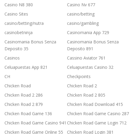
Casino N8 380
Casino Nv 677
Casino Sites
casino/betting
casino/betting/nutra
casino/gambling
casinobetninja
Casinomania App 729
Casinomania Bonus Senza
Casinomania Bonus Senza
Deposito 35
Deposito 891
Casinos
Cassino Aviator 761
Celuapuestas App 821
Celuapuestas Casino 32
CH
Checkpoints
Chicken Road
Chicken Road 2
Chicken Road 2 286
Chicken Road 2 805
Chicken Road 2 879
Chicken Road Download 415
Chicken Road Game 136
Chicken Road Game Casino 287
Chicken Road Game Casino 941
Chicken Road Game Login 712
Chicken Road Game Online 55
Chicken Road Login 381