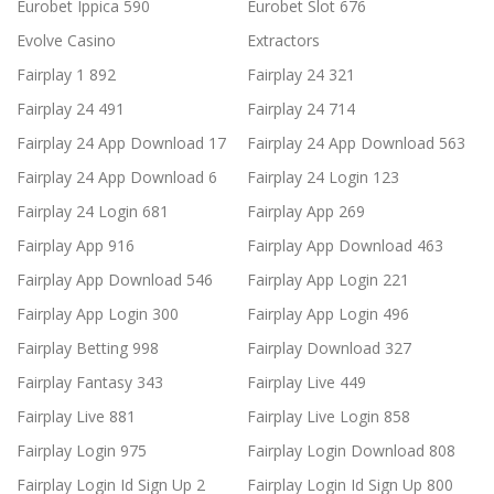
Eurobet Ippica 590
Eurobet Slot 676
Evolve Casino
Extractors
Fairplay 1 892
Fairplay 24 321
Fairplay 24 491
Fairplay 24 714
Fairplay 24 App Download 17
Fairplay 24 App Download 563
Fairplay 24 App Download 6
Fairplay 24 Login 123
Fairplay 24 Login 681
Fairplay App 269
Fairplay App 916
Fairplay App Download 463
Fairplay App Download 546
Fairplay App Login 221
Fairplay App Login 300
Fairplay App Login 496
Fairplay Betting 998
Fairplay Download 327
Fairplay Fantasy 343
Fairplay Live 449
Fairplay Live 881
Fairplay Live Login 858
Fairplay Login 975
Fairplay Login Download 808
Fairplay Login Id Sign Up 2
Fairplay Login Id Sign Up 800