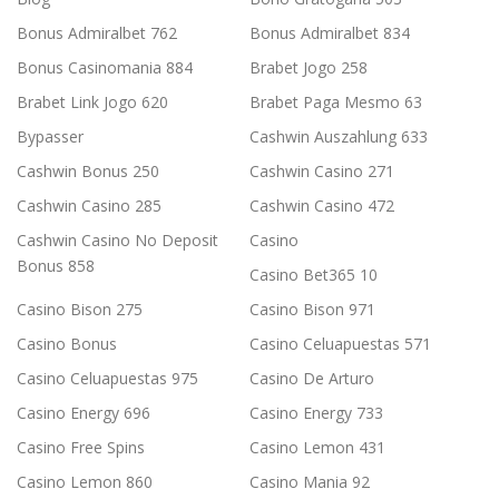
Bonus Admiralbet 762
Bonus Admiralbet 834
Bonus Casinomania 884
Brabet Jogo 258
Brabet Link Jogo 620
Brabet Paga Mesmo 63
Bypasser
Cashwin Auszahlung 633
Cashwin Bonus 250
Cashwin Casino 271
Cashwin Casino 285
Cashwin Casino 472
Cashwin Casino No Deposit
Casino
Bonus 858
Casino Bet365 10
Casino Bison 275
Casino Bison 971
Casino Bonus
Casino Celuapuestas 571
Casino Celuapuestas 975
Casino De Arturo
Casino Energy 696
Casino Energy 733
Casino Free Spins
Casino Lemon 431
Casino Lemon 860
Casino Mania 92