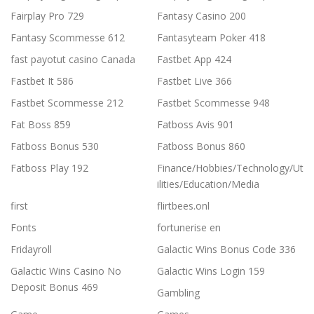
Fairplay Pro 729
Fantasy Casino 200
Fantasy Scommesse 612
Fantasyteam Poker 418
fast payotut casino Canada
Fastbet App 424
Fastbet It 586
Fastbet Live 366
Fastbet Scommesse 212
Fastbet Scommesse 948
Fat Boss 859
Fatboss Avis 901
Fatboss Bonus 530
Fatboss Bonus 860
Fatboss Play 192
Finance/Hobbies/Technology/Ut
ilities/Education/Media
first
flirtbees.onl
Fonts
fortunerise en
Fridayroll
Galactic Wins Bonus Code 336
Galactic Wins Casino No
Galactic Wins Login 159
Deposit Bonus 469
Gambling