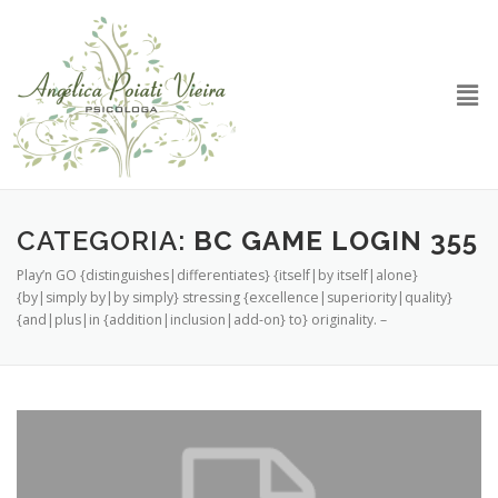
CATEGORIA:
BC GAME LOGIN 355
Play’n GO {distinguishes|differentiates} {itself|by itself|alone}
{by|simply by|by simply} stressing {excellence|superiority|quality}
{and|plus|in {addition|inclusion|add-on} to} originality. –