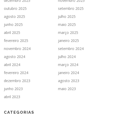
dezembro 2025
novembro 2025
outubro 2025
setembro 2025
agosto 2025
julho 2025
junho 2025
maio 2025
abril 2025
março 2025
fevereiro 2025
janeiro 2025
novembro 2024
setembro 2024
agosto 2024
julho 2024
abril 2024
março 2024
fevereiro 2024
janeiro 2024
dezembro 2023
agosto 2023
junho 2023
maio 2023
abril 2023
CATEGORIAS