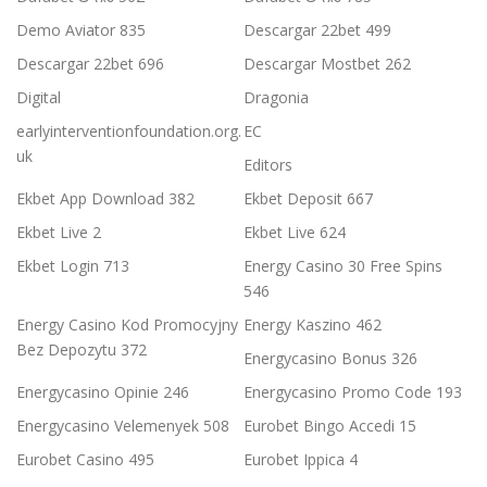
Demo Aviator 835
Descargar 22bet 499
Descargar 22bet 696
Descargar Mostbet 262
Digital
Dragonia
earlyinterventionfoundation.org.
EC
uk
Editors
Ekbet App Download 382
Ekbet Deposit 667
Ekbet Live 2
Ekbet Live 624
Ekbet Login 713
Energy Casino 30 Free Spins
546
Energy Casino Kod Promocyjny
Energy Kaszino 462
Bez Depozytu 372
Energycasino Bonus 326
Energycasino Opinie 246
Energycasino Promo Code 193
Energycasino Velemenyek 508
Eurobet Bingo Accedi 15
Eurobet Casino 495
Eurobet Ippica 4