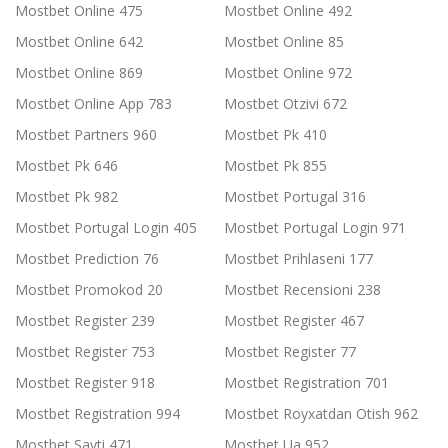
Mostbet Online 475
Mostbet Online 492
Mostbet Online 642
Mostbet Online 85
Mostbet Online 869
Mostbet Online 972
Mostbet Online App 783
Mostbet Otzivi 672
Mostbet Partners 960
Mostbet Pk 410
Mostbet Pk 646
Mostbet Pk 855
Mostbet Pk 982
Mostbet Portugal 316
Mostbet Portugal Login 405
Mostbet Portugal Login 971
Mostbet Prediction 76
Mostbet Prihlaseni 177
Mostbet Promokod 20
Mostbet Recensioni 238
Mostbet Register 239
Mostbet Register 467
Mostbet Register 753
Mostbet Register 77
Mostbet Register 918
Mostbet Registration 701
Mostbet Registration 994
Mostbet Royxatdan Otish 962
Mostbet Sayti 471
Mostbet Ua 952