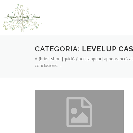
CATEGORIA:
LEVELUP CAS
A {brief|short|quick} {look|appear|appearance} at
conclusions. –