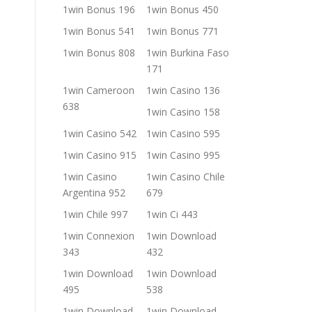
1win Bonus 196
1win Bonus 450
1win Bonus 541
1win Bonus 771
1win Bonus 808
1win Burkina Faso
171
1win Cameroon
1win Casino 136
638
1win Casino 158
1win Casino 542
1win Casino 595
1win Casino 915
1win Casino 995
1win Casino
1win Casino Chile
Argentina 952
679
1win Chile 997
1win Ci 443
1win Connexion
1win Download
343
432
1win Download
1win Download
495
538
1win Download
1win Download