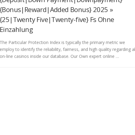
{Bonus|Reward|Added Bonus} 2025 »
{25|Twenty Five|Twenty-five} Fs Ohne
Einzahlung
The Particular Protection Index is typically the primary metric we
employ to identify the reliability, fairness, and high quality regarding al
on-line casinos inside our database. Our Own expert online …