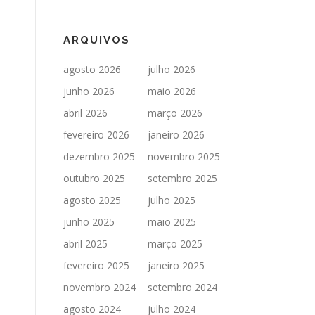
ARQUIVOS
agosto 2026
julho 2026
junho 2026
maio 2026
abril 2026
março 2026
fevereiro 2026
janeiro 2026
dezembro 2025
novembro 2025
outubro 2025
setembro 2025
agosto 2025
julho 2025
junho 2025
maio 2025
abril 2025
março 2025
fevereiro 2025
janeiro 2025
novembro 2024
setembro 2024
agosto 2024
julho 2024