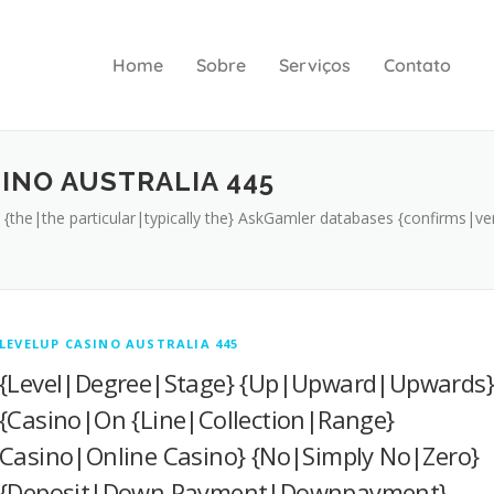
Home
Sobre
Serviços
Contato
INO AUSTRALIA 445
 {the|the particular|typically the} AskGamler databases {confirms|ve
LEVELUP CASINO AUSTRALIA 445
{Level|Degree|Stage} {Up|Upward|Upwards}
{Casino|On {Line|Collection|Range}
Casino|Online Casino} {No|Simply No|Zero}
{Deposit|Down Payment|Downpayment}