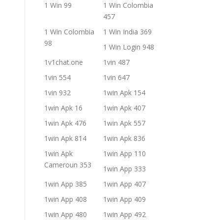
1 Win 99
1 Win Colombia
457
1 Win Colombia
1 Win India 369
98
1 Win Login 948
1v1chat.one
1vin 487
1vin 554
1vin 647
1vin 932
1win Apk 154
1win Apk 16
1win Apk 407
1win Apk 476
1win Apk 557
1win Apk 814
1win Apk 836
1win Apk
1win App 110
Cameroun 353
1win App 333
1win App 385
1win App 407
1win App 408
1win App 409
1win App 480
1win App 492