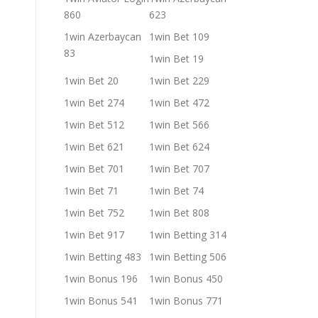
860
623
1win Azerbaycan
1win Bet 109
83
1win Bet 19
1win Bet 20
1win Bet 229
1win Bet 274
1win Bet 472
1win Bet 512
1win Bet 566
1win Bet 621
1win Bet 624
1win Bet 701
1win Bet 707
1win Bet 71
1win Bet 74
1win Bet 752
1win Bet 808
1win Bet 917
1win Betting 314
1win Betting 483
1win Betting 506
1win Bonus 196
1win Bonus 450
1win Bonus 541
1win Bonus 771