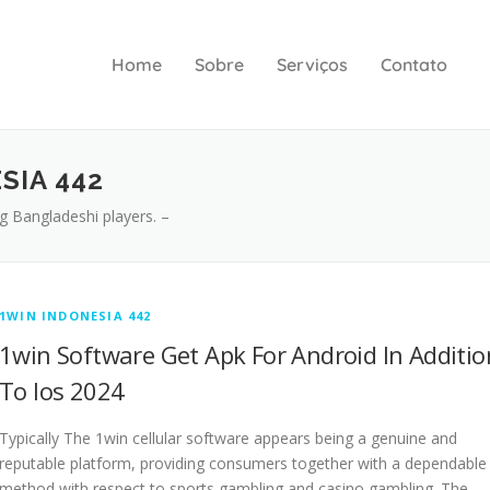
Home
Sobre
Serviços
Contato
SIA 442
g Bangladeshi players. –
1WIN INDONESIA 442
1win Software Get Apk For Android In Additio
To Ios 2024
Typically The 1win cellular software appears being a genuine and
reputable platform, providing consumers together with a dependable
method with respect to sports gambling and casino gambling. The