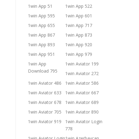
1win App 51
1win App 522
1win App 595
1win App 601
1win App 655
1win App 717
1win App 867
1win App 873
1win App 893
1win App 920
1win App 951
1win App 979
1win App
1win Aviator 199
Download 795
1win Aviator 272
1win Aviator 486
1win Aviator 586
1win Aviator 633
1win Aviator 667
1win Aviator 678
1win Aviator 689
1win Aviator 705
1win Aviator 890
1win Aviator 919
1win Aviator Login
778
1win Aviator Login
1win Azerbaycan