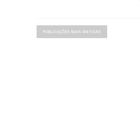
PUBLICAÇÕES MAIS ANTIGAS