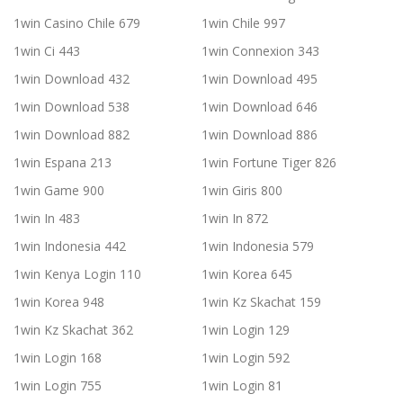
1win Casino Chile 679
1win Chile 997
1win Ci 443
1win Connexion 343
1win Download 432
1win Download 495
1win Download 538
1win Download 646
1win Download 882
1win Download 886
1win Espana 213
1win Fortune Tiger 826
1win Game 900
1win Giris 800
1win In 483
1win In 872
1win Indonesia 442
1win Indonesia 579
1win Kenya Login 110
1win Korea 645
1win Korea 948
1win Kz Skachat 159
1win Kz Skachat 362
1win Login 129
1win Login 168
1win Login 592
1win Login 755
1win Login 81