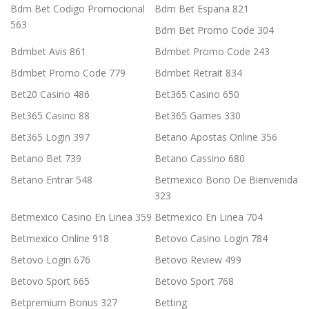
Bdm Bet Codigo Promocional
Bdm Bet Espana 821
563
Bdm Bet Promo Code 304
Bdmbet Avis 861
Bdmbet Promo Code 243
Bdmbet Promo Code 779
Bdmbet Retrait 834
Bet20 Casino 486
Bet365 Casino 650
Bet365 Casino 88
Bet365 Games 330
Bet365 Login 397
Betano Apostas Online 356
Betano Bet 739
Betano Cassino 680
Betano Entrar 548
Betmexico Bono De Bienvenida
323
Betmexico Casino En Linea 359
Betmexico En Linea 704
Betmexico Online 918
Betovo Casino Login 784
Betovo Login 676
Betovo Review 499
Betovo Sport 665
Betovo Sport 768
Betpremium Bonus 327
Betting