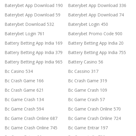
Baterybet App Download 190
Baterybet App Download 336
Baterybet App Download 59
Baterybet App Download 74
Baterybet Download 532
Baterybet Login 450
Baterybet Login 761
Baterybet Promo Code 900
Battery Betting App India 169
Battery Betting App India 20
Battery Betting App India 379
Battery Betting App India 755
Battery Betting App India 965
Battery Casino 56
Bc Casino 534
Bc Cassino 317
Bc Crash Game 166
Bc Crash Game 319
Bc Crash Game 621
Bc Game Crash 109
Bc Game Crash 134
Bc Game Crash 57
Bc Game Crash 594
Bc Game Crash Online 570
Bc Game Crash Online 687
Bc Game Crash Online 724
Bc Game Crash Online 745
Bc Game Entrar 197