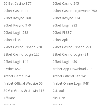
20 Bet Casino 877
20bet Casino 245
20bet Casino 41
20bet Casino Logowanie 750
20bet Kasyno 360
20bet Kasyno 374
20bet Kasyno 979
20bet Login 222
20bet Login 582
20bet Pl 337
20bet Pl 340
22bet Apk 982
22bet Casino Espana 728
22bet Casino Espana 753
22bet Casino Login 220
22bet Casino Login 481
22bet Login 144
22bet Login 450
365bet 657
4rabet App Download 793
4rabet Game 354
4rabet Official Site 941
4rabet Official Website 564
4rabet Online Login 948
50 Giri Gratis Gratowin 118
7ai.tools
Affiliate
aks 1 en