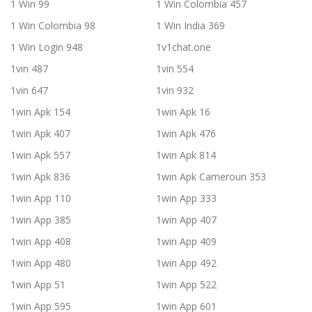
1 Win 99
1 Win Colombia 457
1 Win Colombia 98
1 Win India 369
1 Win Login 948
1v1chat.one
1vin 487
1vin 554
1vin 647
1vin 932
1win Apk 154
1win Apk 16
1win Apk 407
1win Apk 476
1win Apk 557
1win Apk 814
1win Apk 836
1win Apk Cameroun 353
1win App 110
1win App 333
1win App 385
1win App 407
1win App 408
1win App 409
1win App 480
1win App 492
1win App 51
1win App 522
1win App 595
1win App 601