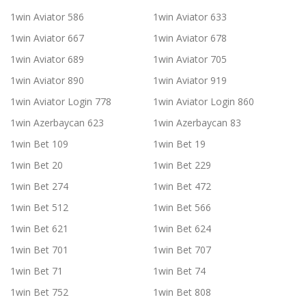
1win Aviator 586
1win Aviator 633
1win Aviator 667
1win Aviator 678
1win Aviator 689
1win Aviator 705
1win Aviator 890
1win Aviator 919
1win Aviator Login 778
1win Aviator Login 860
1win Azerbaycan 623
1win Azerbaycan 83
1win Bet 109
1win Bet 19
1win Bet 20
1win Bet 229
1win Bet 274
1win Bet 472
1win Bet 512
1win Bet 566
1win Bet 621
1win Bet 624
1win Bet 701
1win Bet 707
1win Bet 71
1win Bet 74
1win Bet 752
1win Bet 808