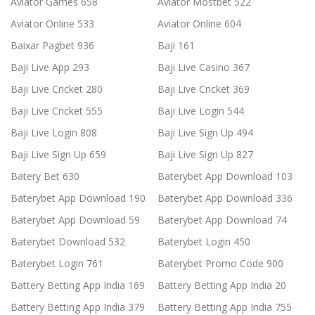
Aviator Games 658
Aviator Mostbet 522
Aviator Online 533
Aviator Online 604
Baixar Pagbet 936
Baji 161
Baji Live App 293
Baji Live Casino 367
Baji Live Cricket 280
Baji Live Cricket 369
Baji Live Cricket 555
Baji Live Login 544
Baji Live Login 808
Baji Live Sign Up 494
Baji Live Sign Up 659
Baji Live Sign Up 827
Batery Bet 630
Baterybet App Download 103
Baterybet App Download 190
Baterybet App Download 336
Baterybet App Download 59
Baterybet App Download 74
Baterybet Download 532
Baterybet Login 450
Baterybet Login 761
Baterybet Promo Code 900
Battery Betting App India 169
Battery Betting App India 20
Battery Betting App India 379
Battery Betting App India 755