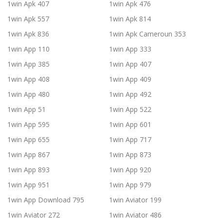
1win Apk 407
1win Apk 476
1win Apk 557
1win Apk 814
1win Apk 836
1win Apk Cameroun 353
1win App 110
1win App 333
1win App 385
1win App 407
1win App 408
1win App 409
1win App 480
1win App 492
1win App 51
1win App 522
1win App 595
1win App 601
1win App 655
1win App 717
1win App 867
1win App 873
1win App 893
1win App 920
1win App 951
1win App 979
1win App Download 795
1win Aviator 199
1win Aviator 272
1win Aviator 486