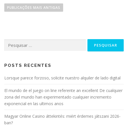
PUBLICAÇÕES MAIS ANTIGAS
POSTS RECENTES
Lorsque parece forzoso, solicite nuestro alquiler de lado digital
El mundo de el juego on line referente an excellent De cualquier
zona del mundo han experimentado cualquier incremento
exponencial en las ultimos anos
Magyar Online Casino áttekintés: miért érdemes játszani 2026-
ban?