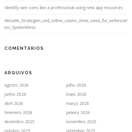
Identify rare coins like a professional using new app resources
Aktuelle_Strategien_und_online_casino_ohne_oasis_für_verbesser
tes_Spielerlebnis
COMENTÁRIOS
ARQUIVOS
agosto 2026
julho 2026
junho 2026
maio 2026
abril 2026
março 2026
fevereiro 2026
janeiro 2026
dezembro 2025
novembro 2025
outubro 2025
setembro 2025