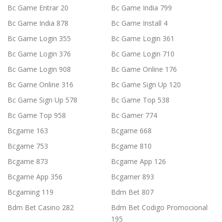
Bc Game Entrar 20
Bc Game India 799
Bc Game India 878
Bc Game Install 4
Bc Game Login 355
Bc Game Login 361
Bc Game Login 376
Bc Game Login 710
Bc Game Login 908
Bc Game Online 176
Bc Game Online 316
Bc Game Sign Up 120
Bc Game Sign Up 578
Bc Game Top 538
Bc Game Top 958
Bc Gamer 774
Bcgame 163
Bcgame 668
Bcgame 753
Bcgame 810
Bcgame 873
Bcgame App 126
Bcgame App 356
Bcgamer 893
Bcgaming 119
Bdm Bet 807
Bdm Bet Casino 282
Bdm Bet Codigo Promocional
195