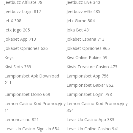
Jeetbuzz Affiliate 78
Jeetbuzz Live 340
Jeetbuzz Login 817
Jeetbuzz লগইন 485
Jet X 308
Jetx Game 804
Jetx Jogo 205
Joka Bet 431
Jokabet App 713
Jokabet Espana 713
Jokabet Opiniones 626
Jokabet Opiniones 965
Keys
Kiwi Online Pokies 59
Kiwi Slots 369
Kiwis Treasure Casino 473
Lampionsbet Apk Download
Lampionsbet App 756
211
Lampionsbet Baixar 862
Lampionsbet Dono 669
Lampionsbet Login 798
Lemon Casino Kod Promocyjny
Lemon Casino Kod Promocyjny
11
354
Lemoncasino 821
Level Up Casino App 383
Level Up Casino Sign Up 654
Level Up Online Casino 941