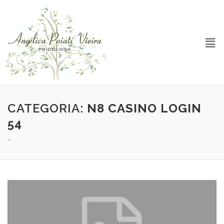
CATEGORIA:
N8 CASINO LOGIN
54
–