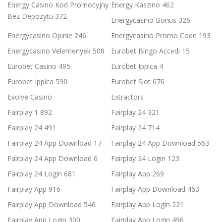
Energy Casino Kod Promocyjny
Energy Kaszino 462
Bez Depozytu 372
Energycasino Bonus 326
Energycasino Opinie 246
Energycasino Promo Code 193
Energycasino Velemenyek 508
Eurobet Bingo Accedi 15
Eurobet Casino 495
Eurobet Ippica 4
Eurobet Ippica 590
Eurobet Slot 676
Evolve Casino
Extractors
Fairplay 1 892
Fairplay 24 321
Fairplay 24 491
Fairplay 24 714
Fairplay 24 App Download 17
Fairplay 24 App Download 563
Fairplay 24 App Download 6
Fairplay 24 Login 123
Fairplay 24 Login 681
Fairplay App 269
Fairplay App 916
Fairplay App Download 463
Fairplay App Download 546
Fairplay App Login 221
Fairplay App Login 300
Fairplay App Login 496