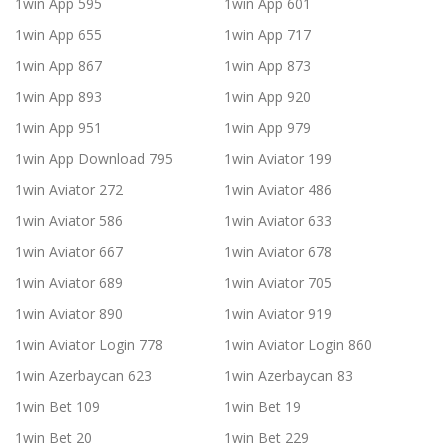
1win App 595
1win App 601
1win App 655
1win App 717
1win App 867
1win App 873
1win App 893
1win App 920
1win App 951
1win App 979
1win App Download 795
1win Aviator 199
1win Aviator 272
1win Aviator 486
1win Aviator 586
1win Aviator 633
1win Aviator 667
1win Aviator 678
1win Aviator 689
1win Aviator 705
1win Aviator 890
1win Aviator 919
1win Aviator Login 778
1win Aviator Login 860
1win Azerbaycan 623
1win Azerbaycan 83
1win Bet 109
1win Bet 19
1win Bet 20
1win Bet 229