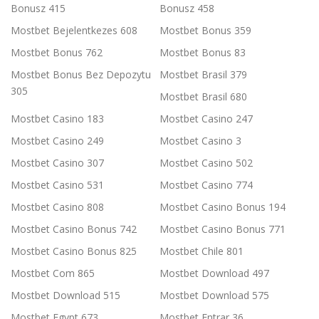
Bonusz 415
Bonusz 458
Mostbet Bejelentkezes 608
Mostbet Bonus 359
Mostbet Bonus 762
Mostbet Bonus 83
Mostbet Bonus Bez Depozytu
Mostbet Brasil 379
305
Mostbet Brasil 680
Mostbet Casino 183
Mostbet Casino 247
Mostbet Casino 249
Mostbet Casino 3
Mostbet Casino 307
Mostbet Casino 502
Mostbet Casino 531
Mostbet Casino 774
Mostbet Casino 808
Mostbet Casino Bonus 194
Mostbet Casino Bonus 742
Mostbet Casino Bonus 771
Mostbet Casino Bonus 825
Mostbet Chile 801
Mostbet Com 865
Mostbet Download 497
Mostbet Download 515
Mostbet Download 575
Mostbet Egypt 673
Mostbet Entrar 36