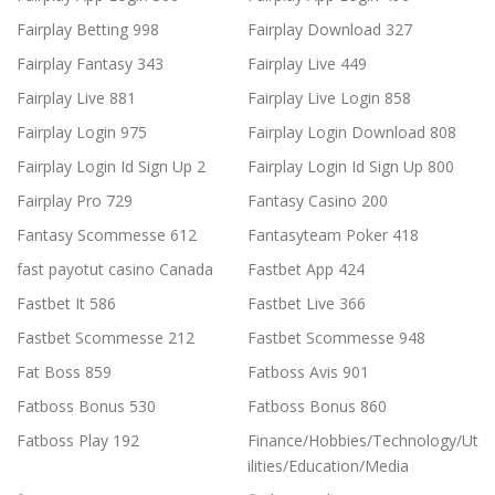
Fairplay Betting 998
Fairplay Download 327
Fairplay Fantasy 343
Fairplay Live 449
Fairplay Live 881
Fairplay Live Login 858
Fairplay Login 975
Fairplay Login Download 808
Fairplay Login Id Sign Up 2
Fairplay Login Id Sign Up 800
Fairplay Pro 729
Fantasy Casino 200
Fantasy Scommesse 612
Fantasyteam Poker 418
fast payotut casino Canada
Fastbet App 424
Fastbet It 586
Fastbet Live 366
Fastbet Scommesse 212
Fastbet Scommesse 948
Fat Boss 859
Fatboss Avis 901
Fatboss Bonus 530
Fatboss Bonus 860
Fatboss Play 192
Finance/Hobbies/Technology/Ut
ilities/Education/Media