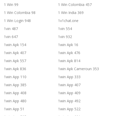
1 Win 99
1 Win Colombia 457
1 Win Colombia 98
1 Win India 369
1 Win Login 948
1v1chat.one
1vin 487
1vin 554
1vin 647
1vin 932
1win Apk 154
1win Apk 16
1win Apk 407
1win Apk 476
1win Apk 557
1win Apk 814
1win Apk 836
1win Apk Cameroun 353
1win App 110
1win App 333
1win App 385
1win App 407
1win App 408
1win App 409
1win App 480
1win App 492
1win App 51
1win App 522