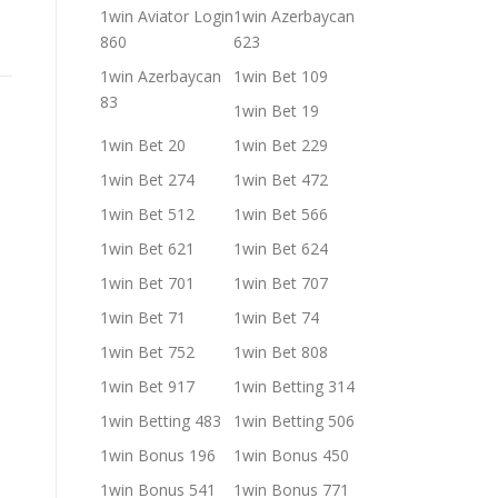
1win Aviator Login
1win Azerbaycan
860
623
1win Azerbaycan
1win Bet 109
83
1win Bet 19
1win Bet 20
1win Bet 229
1win Bet 274
1win Bet 472
1win Bet 512
1win Bet 566
1win Bet 621
1win Bet 624
1win Bet 701
1win Bet 707
1win Bet 71
1win Bet 74
1win Bet 752
1win Bet 808
1win Bet 917
1win Betting 314
1win Betting 483
1win Betting 506
1win Bonus 196
1win Bonus 450
1win Bonus 541
1win Bonus 771