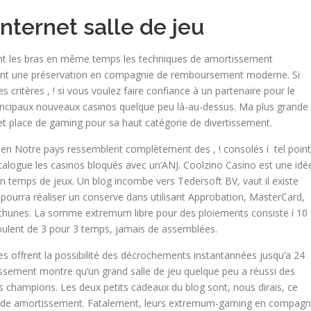
nternet salle de jeu
t les bras en même temps les techniques de amortissement
ffrant une préservation en compagnie de remboursement moderne. Si
ritères , ! si vous voulez faire confiance à un partenaire pour le
s principaux nouveaux casinos quelque peu là-au-dessus. Ma plus grande
t place de gaming pour sa haut catégorie de divertissement.
 en Notre pays ressemblent complètement des , ! consolés í tel point
atalogue les casinos bloqués avec un’ANJ. Coolzino Casino est une idé
 temps de jeux. Un blog incombe vers Tedersoft BV, vaut il existe
 pourra réaliser un conserve dans utilisant Approbation, MasterCard,
rypto-thunes. La somme extremum libre pour des ploiements consiste í 10 
oulent de 3 pour 3 temps, jamais de assemblées.
s offrent la possibilité des décrochements instantannées jusqu’a 24
lassement montre qu’un grand salle de jeu quelque peu a réussi des
nts champions. Les deux petits cadeaux du blog sont, nous dirais, ce
ité de amortissement. Fatalement, leurs extremum-gaming en compagn