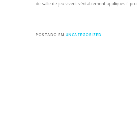
de salle de jeu vivent véritablement appliqués í pr
POSTADO EM
UNCATEGORIZED