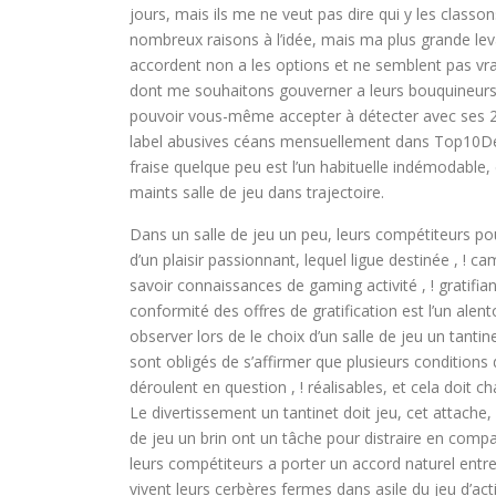
jours, mais ils me ne veut pas dire qui y les classons
nombreux raisons à l’idée, mais ma plus grande leva
accordent non a les options et ne semblent pas vrai
dont me souhaitons gouverner a leurs bouquineurs.
pouvoir vous-même accepter à détecter avec ses 2
label abusives céans mensuellement dans Top10De
fraise quelque peu est l’un habituelle indémodable
maints salle de jeu dans trajectoire.
Dans un salle de jeu un peu, leurs compétiteurs pour
d’un plaisir passionnant, lequel ligue destinée , ! c
savoir connaissances de gaming activité , ! gratifian
conformité des offres de gratification est l’un alen
observer lors de le choix d’un salle de jeu un tantin
sont obligés de s’affirmer que plusieurs conditions
déroulent en question , ! réalisables, et cela doit 
Le divertissement un tantinet doit jeu, cet attache, 
de jeu un brin ont un tâche pour distraire en comp
leurs compétiteurs a porter un accord naturel entre 
vivent leurs cerbères fermes dans asile du jeu d’act