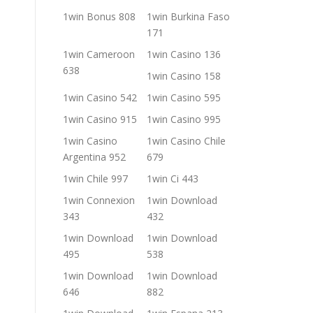
1win Bonus 808
1win Burkina Faso
171
1win Cameroon
1win Casino 136
638
1win Casino 158
1win Casino 542
1win Casino 595
1win Casino 915
1win Casino 995
1win Casino
1win Casino Chile
Argentina 952
679
1win Chile 997
1win Ci 443
1win Connexion
1win Download
343
432
1win Download
1win Download
495
538
1win Download
1win Download
646
882