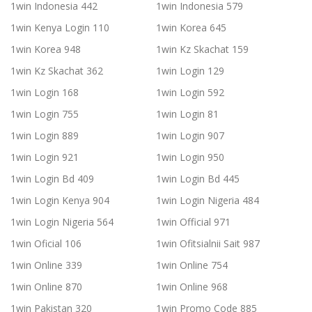
1win Indonesia 442
1win Indonesia 579
1win Kenya Login 110
1win Korea 645
1win Korea 948
1win Kz Skachat 159
1win Kz Skachat 362
1win Login 129
1win Login 168
1win Login 592
1win Login 755
1win Login 81
1win Login 889
1win Login 907
1win Login 921
1win Login 950
1win Login Bd 409
1win Login Bd 445
1win Login Kenya 904
1win Login Nigeria 484
1win Login Nigeria 564
1win Official 971
1win Oficial 106
1win Ofitsialnii Sait 987
1win Online 339
1win Online 754
1win Online 870
1win Online 968
1win Pakistan 320
1win Promo Code 885