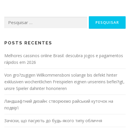
POSTS RECENTES
Melhores cassinos online Brasil: descubra jogos e pagamentos
rápidos em 2026
Von gro?zugigen Willkommensboni solange bis defekt hinter
exklusiven wochentlichen Freispielen eignen unsereins beflei?igt,
unsre Spieler dahinter honorieren
Ландшафтний дизайн: створюємо райський куточок на
подвір’ї
Зачіски, що пасують до будь-якого типу обличчя