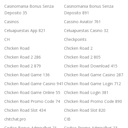
Casinomania Bonus Senza
Casinomania Bonus Senza
Deposito 35
Deposito 891
Casinos
Cassino Aviator 761
Celuapuestas App 821
Celuapuestas Casino 32
CH
Checkpoints
Chicken Road
Chicken Road 2
Chicken Road 2 286
Chicken Road 2 805
Chicken Road 2 879
Chicken Road Download 415
Chicken Road Game 136
Chicken Road Game Casino 287
Chicken Road Game Casino 941
Chicken Road Game Login 712
Chicken Road Game Online 55
Chicken Road Login 381
Chicken Road Promo Code 74
Chicken Road Promo Code 890
Chicken Road Slot 434
Chicken Road Slot 820
chitchat.pro
CIB
Codice Bonus Admiralbet 21
Codice Promo Admiralbet 23