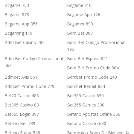
Bcgame 753
Bcgame 810
Bcgame 873
Bcgame App 126
Bcgame App 356
Bcgamer 893
Bcgaming 119
Bdm Bet 807
Bdm Bet Casino 282
Bdm Bet Codigo Promocional
195
Bdm Bet Codigo Promocional
Bdm Bet Espana 821
563
Bdm Bet Promo Code 304
Bdmbet Avis 861
Bdmbet Promo Code 243
Bdmbet Promo Code 779
Bdmbet Retrait 834
Bet20 Casino 486
Bet365 Casino 650
Bet365 Casino 88
Bet365 Games 330
Bet365 Login 397
Betano Apostas Online 356
Betano Bet 739
Betano Cassino 680
Betano Entrar 548
Betmexico Bono De Bienvenida