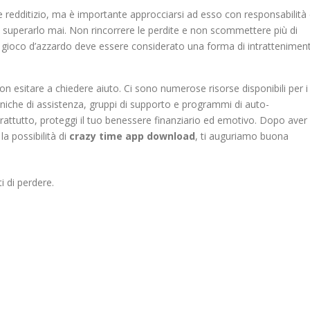
redditizio, ma è importante approcciarsi ad esso con responsabilità
n superarlo mai. Non rincorrere le perdite e non scommettere più di
il gioco d’azzardo deve essere considerato una forma di intrattenimen
n esitare a chiedere aiuto. Ci sono numerose risorse disponibili per i
foniche di assistenza, gruppi di supporto e programmi di auto-
prattutto, proteggi il tuo benessere finanziario ed emotivo. Dopo aver
a possibilità di
crazy time app download
, ti auguriamo buona
 di perdere.