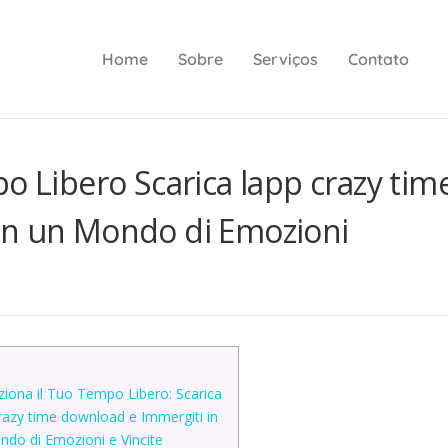
Home
Sobre
Serviços
Contato
o Libero Scarica lapp crazy tim
in un Mondo di Emozioni
ziona il Tuo Tempo Libero: Scarica
razy time download e Immergiti in
do di Emozioni e Vincite