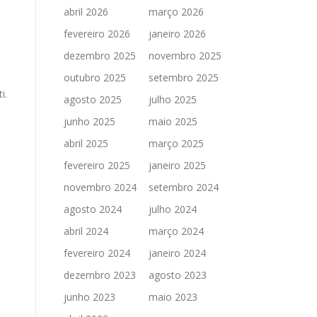
abril 2026
março 2026
fevereiro 2026
janeiro 2026
dezembro 2025
novembro 2025
outubro 2025
setembro 2025
i.
agosto 2025
julho 2025
junho 2025
maio 2025
abril 2025
março 2025
fevereiro 2025
janeiro 2025
novembro 2024
setembro 2024
agosto 2024
julho 2024
abril 2024
março 2024
fevereiro 2024
janeiro 2024
dezembro 2023
agosto 2023
junho 2023
maio 2023