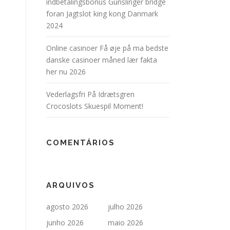
indbetalingsbonus Gunslinger bridge
foran Jagtslot king kong Danmark
2024
Online casinoer Få øje på ma bedste
danske casinoer måned lær fakta
her nu 2026
Vederlagsfri På Idrætsgren
Crocoslots Skuespil Moment!
COMENTÁRIOS
ARQUIVOS
agosto 2026
julho 2026
junho 2026
maio 2026