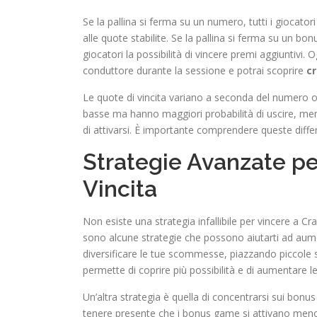
Se la pallina si ferma su un numero, tutti i gioc
alle quote stabilite. Se la pallina si ferma su un b
giocatori la possibilità di vincere premi aggiuntivi
conduttore durante la sessione e potrai scoprire
c
Le quote di vincita variano a seconda del numero 
basse ma hanno maggiori probabilità di uscire, me
di attivarsi. È importante comprendere queste diff
Strategie Avanzate pe
Vincita
Non esiste una strategia infallibile per vincere a Cr
sono alcune strategie che possono aiutarti ad aume
diversificare le tue scommesse, piazzando piccole
permette di coprire più possibilità e di aumentare l
Un’altra strategia è quella di concentrarsi sui bonus
tenere presente che i bonus game si attivano meno