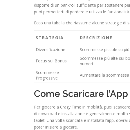
disporre di un bankroll sufficiente per sostenere p
puoi permetterti di perdere e utilizza le funzionalit
Ecco una tabella che riassume alcune strategie d
STRATEGIA
DESCRIZIONE
Diversificazione
Scommesse piccole su più
Scommesse più alte sui b
Focus sui Bonus
numeri
Scommesse
Aumentare la scommessa 
Progressive
Come Scaricare l’App
Per giocare a Crazy Time in mobilità, puoi scaricare
di download e installazione è generalmente molto s
tablet. Una volta scaricata e installata l’app, dovr
poter iniziare a giocare.