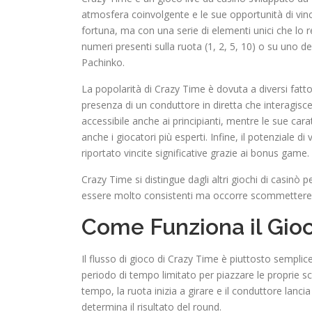
atmosfera coinvolgente e le sue opportunità di vincit
fortuna, ma con una serie di elementi unici che lo
numeri presenti sulla ruota (1, 2, 5, 10) o su uno 
Pachinko.
La popolarità di Crazy Time è dovuta a diversi fattori
presenza di un conduttore in diretta che interagisce
accessibile anche ai principianti, mentre le sue cara
anche i giocatori più esperti. Infine, il potenziale 
riportato vincite significative grazie ai bonus game.
Crazy Time si distingue dagli altri giochi di casinò p
essere molto consistenti ma occorre scommettere
Come Funziona il Gioc
Il flusso di gioco di Crazy Time è piuttosto sempli
periodo di tempo limitato per piazzare le proprie 
tempo, la ruota inizia a girare e il conduttore lanci
determina il risultato del round.