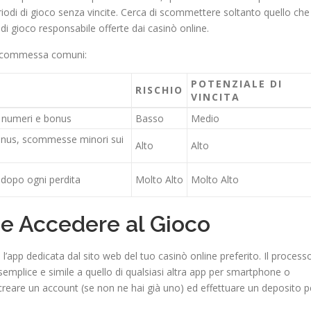
eriodi di gioco senza vincite. Cerca di scommettere soltanto quello che
à di gioco responsabile offerte dai casinò online.
i scommessa comuni:
POTENZIALE DI
RISCHIO
VINCITA
 numeri e bonus
Basso
Medio
onus, scommesse minori sui
Alto
Alto
dopo ogni perdita
Molto Alto
Molto Alto
 e Accedere al Gioco
 l’app dedicata dal sito web del tuo casinò online preferito. Il process
emplice e simile a quello di qualsiasi altra app per smartphone o
ai creare un account (se non ne hai già uno) ed effettuare un deposito p