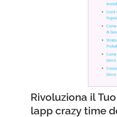
Incredi
Cos’è 
Popol
Come F
di Gio
Strate
Probab
Come S
Gioco
Consid
Gioco
Rivoluziona il Tu
lapp crazy time d