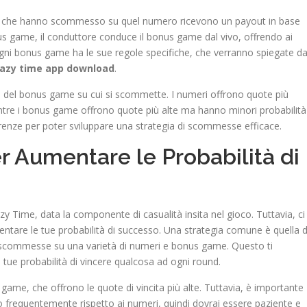
atori che hanno scommesso su quel numero ricevono un payout in base
onus game, il conduttore conduce il bonus game dal vivo, offrendo ai
. Ogni bonus game ha le sue regole specifiche, che verranno spiegate da
razy time app download
.
o del bonus game su cui si scommette. I numeri offrono quote più
ntre i bonus game offrono quote più alte ma hanno minori probabilità
erenze per poter sviluppare una strategia di scommesse efficace.
r Aumentare le Probabilità di
azy Time, data la componente di casualità insita nel gioco. Tuttavia, ci
ntare le tue probabilità di successo. Una strategia comune è quella d
 scommesse su una varietà di numeri e bonus game. Questo ti
e tue probabilità di vincere qualcosa ad ogni round.
 game, che offrono le quote di vincita più alte. Tuttavia, è importante
 frequentemente rispetto ai numeri, quindi dovrai essere paziente e