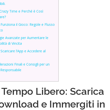
bili.
Crazy Time e Perché è Così
are?
unziona il Gioco: Regole e Flusso
co
gie Avanzate per Aumentare le
ilità di Vincita
caricare l’App e Accedere al
erazioni Finali e Consigli per un
 Responsabile
o Tempo Libero: Scarica
ownload e Immergiti in