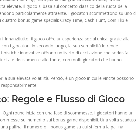
a elevate. Il gioco si basa sul concetto classico della ruota della
 rendono particolarmente attraente. I giocatori scommettono su uno d
dei quattro bonus game speciali: Crazy Time, Cash Hunt, Coin Flip e
. Innanzitutto, il gioco offre un’esperienza social unica, grazie alla
 con i giocatori. In secondo luogo, la sua semplicità lo rende
tteristiche innovative offrono un livello di eccitazione che soddisfa
di vincita è decisamente allettante, con molti giocatori che hanno
er la sua elevata volatilità. Perciò, è un gioco in cui le vincite possono
 responsabilmente.
o: Regole e Flusso di Gioco
ce. Ogni round inizia con una fase di scommesse. I giocatori hanno un
scommesse sui numeri o sui bonus game disponibili. Una volta scaduto 
a una pallina. Il numero o il bonus game su cui si ferma la pallina