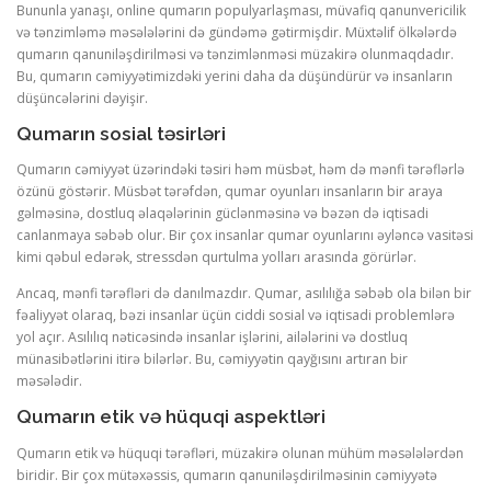
Bununla yanaşı, online qumarın populyarlaşması, müvafiq qanunvericilik
və tənzimləmə məsələlərini də gündəmə gətirmişdir. Müxtəlif ölkələrdə
qumarın qanuniləşdirilməsi və tənzimlənməsi müzakirə olunmaqdadır.
Bu, qumarın cəmiyyətimizdəki yerini daha da düşündürür və insanların
düşüncələrini dəyişir.
Qumarın sosial təsirləri
Qumarın cəmiyyət üzərindəki təsiri həm müsbət, həm də mənfi tərəflərlə
özünü göstərir. Müsbət tərəfdən, qumar oyunları insanların bir araya
gəlməsinə, dostluq əlaqələrinin güclənməsinə və bəzən də iqtisadi
canlanmaya səbəb olur. Bir çox insanlar qumar oyunlarını əyləncə vasitəsi
kimi qəbul edərək, stressdən qurtulma yolları arasında görürlər.
Ancaq, mənfi tərəfləri də danılmazdır. Qumar, asılılığa səbəb ola bilən bir
fəaliyyət olaraq, bəzi insanlar üçün ciddi sosial və iqtisadi problemlərə
yol açır. Asılılıq nəticəsində insanlar işlərini, ailələrini və dostluq
münasibətlərini itirə bilərlər. Bu, cəmiyyətin qayğısını artıran bir
məsələdir.
Qumarın etik və hüquqi aspektləri
Qumarın etik və hüquqi tərəfləri, müzakirə olunan mühüm məsələlərdən
biridir. Bir çox mütəxəssis, qumarın qanuniləşdirilməsinin cəmiyyətə