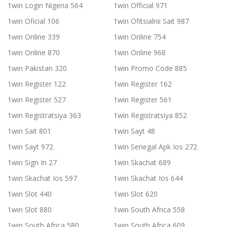
1win Login Nigeria 564
1win Official 971
1win Oficial 106
1win Ofitsialnii Sait 987
1win Online 339
1win Online 754
1win Online 870
1win Online 968
1win Pakistan 320
1win Promo Code 885
1win Register 122
1win Register 162
1win Register 527
1win Register 561
1win Registratsiya 363
1win Registratsiya 852
1win Sait 801
1win Sayt 48
1win Sayt 972
1win Senegal Apk Ios 272
1win Sign In 27
1win Skachat 689
1win Skachat Ios 597
1win Skachat Ios 644
1win Slot 440
1win Slot 620
1win Slot 880
1win South Africa 558
1win South Africa 580
1win South Africa 609