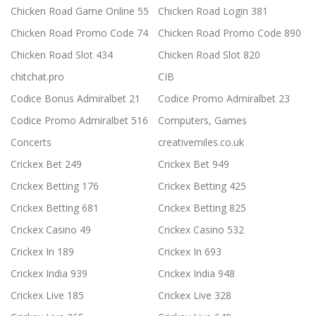
Chicken Road Game Online 55
Chicken Road Login 381
Chicken Road Promo Code 74
Chicken Road Promo Code 890
Chicken Road Slot 434
Chicken Road Slot 820
chitchat.pro
CIB
Codice Bonus Admiralbet 21
Codice Promo Admiralbet 23
Codice Promo Admiralbet 516
Computers, Games
Concerts
creativemiles.co.uk
Crickex Bet 249
Crickex Bet 949
Crickex Betting 176
Crickex Betting 425
Crickex Betting 681
Crickex Betting 825
Crickex Casino 49
Crickex Casino 532
Crickex In 189
Crickex In 693
Crickex India 939
Crickex India 948
Crickex Live 185
Crickex Live 328