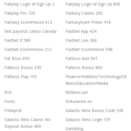
Fairplay Login Id Sign Up 2
Fairplay Login Id Sign Up 800
Fairplay Pro 729
Fantasy Casino 200
Fantasy Scommesse 612
Fantasyteam Poker 418
fast payotut casino Canada
Fastbet App 424
Fastbet It 586
Fastbet Live 366
Fastbet Scommesse 212
Fastbet Scommesse 948
Fat Boss 859
Fatboss Avis 901
Fatboss Bonus 530
Fatboss Bonus 860
Fatboss Play 192
Finance/Hobbies/Technology/Ut
ilities/Education/Media
first
flirtbees.onl
Fonts
fortunerise en
Fridayroll
Galactic Wins Bonus Code 336
Galactic Wins Casino No
Galactic Wins Login 159
Deposit Bonus 469
Gambling