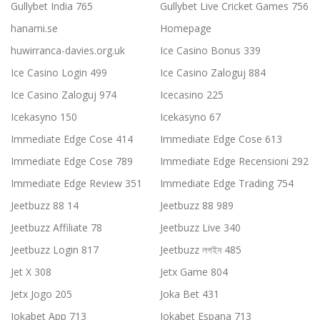
Gullybet India 765
Gullybet Live Cricket Games 756
hanami.se
Homepage
huwirranca-davies.org.uk
Ice Casino Bonus 339
Ice Casino Login 499
Ice Casino Zaloguj 884
Ice Casino Zaloguj 974
Icecasino 225
Icekasyno 150
Icekasyno 67
Immediate Edge Cose 414
Immediate Edge Cose 613
Immediate Edge Cose 789
Immediate Edge Recensioni 292
Immediate Edge Review 351
Immediate Edge Trading 754
Jeetbuzz 88 14
Jeetbuzz 88 989
Jeetbuzz Affiliate 78
Jeetbuzz Live 340
Jeetbuzz Login 817
Jeetbuzz লগইন 485
Jet X 308
Jetx Game 804
Jetx Jogo 205
Joka Bet 431
Jokabet App 713
Jokabet Espana 713