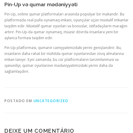
Pin-Up və qumar mədəniyyəti
Pin-Up, online qumar platformaları arasında populyar bir məkandır. Bu
platformada real pulla oynamaq imkanı, oyunçular üçün müxtəlif imkanlar
təqdim edir. Müxtəlif qumar oyunları və bonuslar, istifadəçilərin marağını
artırır. Pin-Up-da qumar oynamaq, müasir dövrdə insanlara yeni bir
əyləncə forması təqdim edir.
Pin-Up platforması, qumarın cəmiyyətimizdəki yerini genişləndirir. Bu,
insanların daha rahat bir mühitdə qumar oyunlarından zövq almalarına
imkan tanıyır. Eyni zamanda, bu cür platformaların tənzimlənməsi və
qanuniliyi, qumar oyunlarının mədəniyyətimizdəki yerini daha da
sağlamlaşdırır.
POSTADO EM
UNCATEGORIZED
DEIXE UM COMENTÁRIO