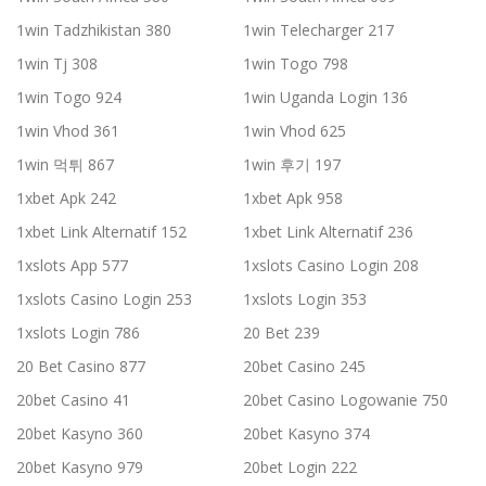
1win Tadzhikistan 380
1win Telecharger 217
1win Tj 308
1win Togo 798
1win Togo 924
1win Uganda Login 136
1win Vhod 361
1win Vhod 625
1win 먹튀 867
1win 후기 197
1xbet Apk 242
1xbet Apk 958
1xbet Link Alternatif 152
1xbet Link Alternatif 236
1xslots App 577
1xslots Casino Login 208
1xslots Casino Login 253
1xslots Login 353
1xslots Login 786
20 Bet 239
20 Bet Casino 877
20bet Casino 245
20bet Casino 41
20bet Casino Logowanie 750
20bet Kasyno 360
20bet Kasyno 374
20bet Kasyno 979
20bet Login 222