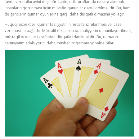
fayda verə biləcəyini düşünür. Lakin, etik tərəfləri də nəzərə alınmalı,
insanların qorunması üçün müvafiq qanunlar qəbul edilməlidir. Bu, həm
də gənclərin qumar oyunlarına qarşı daha diqqətli olmasına yol açır.
Hüquqi aspektlər, qumar fəaliyyətinin necə tənzimlənməsi və icazə
verilməsi ilə bağlıdır. Müxtəlif ölkələrdə bu fəaliyyətin qanuniləşdirilməsi,
müstəqil orqanlar tərəfindən diqqətlə izlənilməlidir. Bu, qumarın
cəmiyyətimizdəki yerini daha müsbət istiqamətə yönəldə bilər.