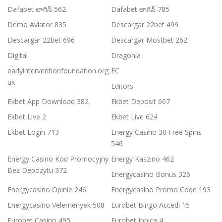
Dafabet లాగిన్ 562
Dafabet లాగిన్ 785
Demo Aviator 835
Descargar 22bet 499
Descargar 22bet 696
Descargar Mostbet 262
Digital
Dragonia
earlyinterventionfoundation.org.
EC
uk
Editors
Ekbet App Download 382
Ekbet Deposit 667
Ekbet Live 2
Ekbet Live 624
Ekbet Login 713
Energy Casino 30 Free Spins
546
Energy Casino Kod Promocyjny
Energy Kaszino 462
Bez Depozytu 372
Energycasino Bonus 326
Energycasino Opinie 246
Energycasino Promo Code 193
Energycasino Velemenyek 508
Eurobet Bingo Accedi 15
Eurobet Casino 495
Eurobet Ippica 4