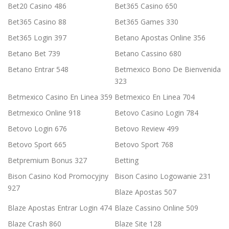
Bet20 Casino 486
Bet365 Casino 650
Bet365 Casino 88
Bet365 Games 330
Bet365 Login 397
Betano Apostas Online 356
Betano Bet 739
Betano Cassino 680
Betano Entrar 548
Betmexico Bono De Bienvenida
323
Betmexico Casino En Linea 359
Betmexico En Linea 704
Betmexico Online 918
Betovo Casino Login 784
Betovo Login 676
Betovo Review 499
Betovo Sport 665
Betovo Sport 768
Betpremium Bonus 327
Betting
Bison Casino Kod Promocyjny
Bison Casino Logowanie 231
927
Blaze Apostas 507
Blaze Apostas Entrar Login 474
Blaze Cassino Online 509
Blaze Crash 860
Blaze Site 128