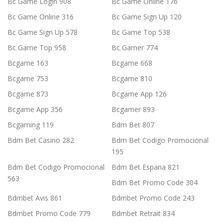
Bc Game Login 908
Bc Game Online 176
Bc Game Online 316
Bc Game Sign Up 120
Bc Game Sign Up 578
Bc Game Top 538
Bc Game Top 958
Bc Gamer 774
Bcgame 163
Bcgame 668
Bcgame 753
Bcgame 810
Bcgame 873
Bcgame App 126
Bcgame App 356
Bcgamer 893
Bcgaming 119
Bdm Bet 807
Bdm Bet Casino 282
Bdm Bet Codigo Promocional
195
Bdm Bet Codigo Promocional
Bdm Bet Espana 821
563
Bdm Bet Promo Code 304
Bdmbet Avis 861
Bdmbet Promo Code 243
Bdmbet Promo Code 779
Bdmbet Retrait 834