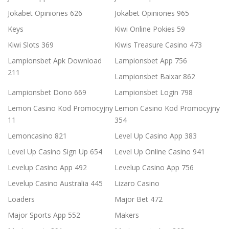
Jokabet Opiniones 626
Jokabet Opiniones 965
Keys
Kiwi Online Pokies 59
Kiwi Slots 369
Kiwis Treasure Casino 473
Lampionsbet Apk Download
Lampionsbet App 756
211
Lampionsbet Baixar 862
Lampionsbet Dono 669
Lampionsbet Login 798
Lemon Casino Kod Promocyjny
Lemon Casino Kod Promocyjny
11
354
Lemoncasino 821
Level Up Casino App 383
Level Up Casino Sign Up 654
Level Up Online Casino 941
Levelup Casino App 492
Levelup Casino App 756
Levelup Casino Australia 445
Lizaro Casino
Loaders
Major Bet 472
Major Sports App 552
Makers