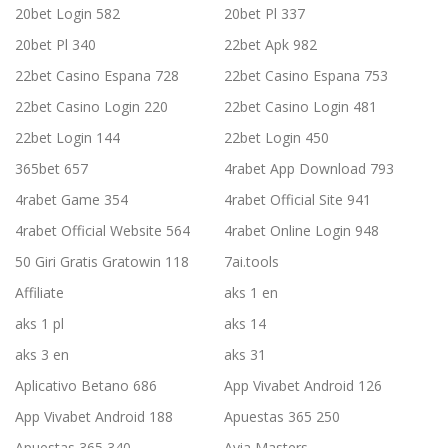
20bet Login 582
20bet Pl 337
20bet Pl 340
22bet Apk 982
22bet Casino Espana 728
22bet Casino Espana 753
22bet Casino Login 220
22bet Casino Login 481
22bet Login 144
22bet Login 450
365bet 657
4rabet App Download 793
4rabet Game 354
4rabet Official Site 941
4rabet Official Website 564
4rabet Online Login 948
50 Giri Gratis Gratowin 118
7ai.tools
Affiliate
aks 1 en
aks 1 pl
aks 14
aks 3 en
aks 31
Aplicativo Betano 686
App Vivabet Android 126
App Vivabet Android 188
Apuestas 365 250
Apuestas 365 340
Avia Masters