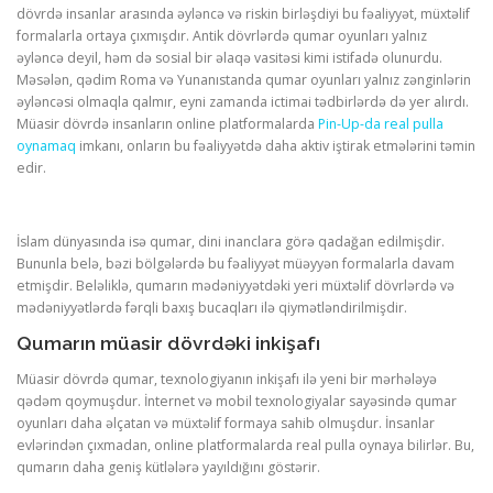
dövrdə insanlar arasında əyləncə və riskin birləşdiyi bu fəaliyyət, müxtəlif
formalarla ortaya çıxmışdır. Antik dövrlərdə qumar oyunları yalnız
əyləncə deyil, həm də sosial bir əlaqə vasitəsi kimi istifadə olunurdu.
Məsələn, qədim Roma və Yunanıstanda qumar oyunları yalnız zənginlərin
əyləncəsi olmaqla qalmır, eyni zamanda ictimai tədbirlərdə də yer alırdı.
Müasir dövrdə insanların online platformalarda
Pin-Up-da real pulla
oynamaq
imkanı, onların bu fəaliyyətdə daha aktiv iştirak etmələrini təmin
edir.
İslam dünyasında isə qumar, dini inanclara görə qadağan edilmişdir.
Bununla belə, bəzi bölgələrdə bu fəaliyyət müəyyən formalarla davam
etmişdir. Beləliklə, qumarın mədəniyyətdəki yeri müxtəlif dövrlərdə və
mədəniyyətlərdə fərqli baxış bucaqları ilə qiymətləndirilmişdir.
Qumarın müasir dövrdəki inkişafı
Müasir dövrdə qumar, texnologiyanın inkişafı ilə yeni bir mərhələyə
qədəm qoymuşdur. İnternet və mobil texnologiyalar sayəsində qumar
oyunları daha əlçatan və müxtəlif formaya sahib olmuşdur. İnsanlar
evlərindən çıxmadan, online platformalarda real pulla oynaya bilirlər. Bu,
qumarın daha geniş kütlələrə yayıldığını göstərir.