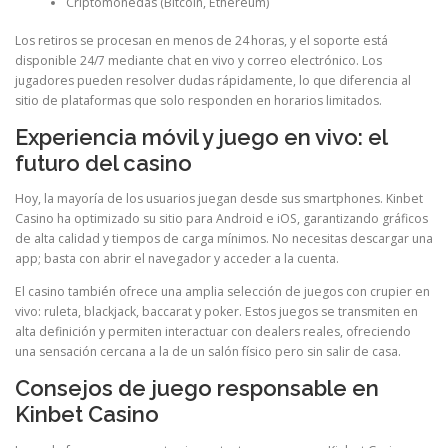
Criptomonedas (Bitcoin, Ethereum)
Los retiros se procesan en menos de 24 horas, y el soporte está
disponible 24/7 mediante chat en vivo y correo electrónico. Los
jugadores pueden resolver dudas rápidamente, lo que diferencia al
sitio de plataformas que solo responden en horarios limitados.
Experiencia móvil y juego en vivo: el
futuro del casino
Hoy, la mayoría de los usuarios juegan desde sus smartphones. Kinbet
Casino ha optimizado su sitio para Android e iOS, garantizando gráficos
de alta calidad y tiempos de carga mínimos. No necesitas descargar una
app; basta con abrir el navegador y acceder a la cuenta.
El casino también ofrece una amplia selección de juegos con crupier en
vivo: ruleta, blackjack, baccarat y poker. Estos juegos se transmiten en
alta definición y permiten interactuar con dealers reales, ofreciendo
una sensación cercana a la de un salón físico pero sin salir de casa.
Consejos de juego responsable en
Kinbet Casino