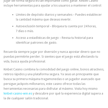
Jugar de forma segura es tan importante como ganar. Kinbet Casino
incluye herramientas para ayudar a los usuarios a mantener el control:
Límites de depósito diarios y semanales – Puedes establecer
la cantidad máxima que deseas invertir.
Autoexclusión temporal – Bloquea tu cuenta por 24 horas,
7 días o más.
Acceso a estadísticas de juego – Revisa tu historial para
identificar patrones de gasto.
Recuerda siempre jugar por diversión y nunca apostar dinero que no
puedas permitirte perder. Si sientes que el juego está afectando tu
vida, busca ayuda profesional.
Kinbet Casino combina la comodidad del juego online, bonos atractivos,
retiros rápidos y una plataforma segura. Ya seas un principiante que
busca su primera máquina tragamonedas o un jugador avanzado que
persigue jackpots millonarios, este casino ofrece todas las
herramientas necesarias para disfrutar al máximo. Visita hoy mismo
kinbet-casino-win.es
y descubre por qué la experiencia digital supera a
la de cualquier salón tradicional.