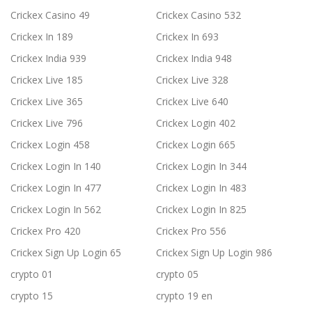
Crickex Casino 49
Crickex Casino 532
Crickex In 189
Crickex In 693
Crickex India 939
Crickex India 948
Crickex Live 185
Crickex Live 328
Crickex Live 365
Crickex Live 640
Crickex Live 796
Crickex Login 402
Crickex Login 458
Crickex Login 665
Crickex Login In 140
Crickex Login In 344
Crickex Login In 477
Crickex Login In 483
Crickex Login In 562
Crickex Login In 825
Crickex Pro 420
Crickex Pro 556
Crickex Sign Up Login 65
Crickex Sign Up Login 986
crypto 01
crypto 05
crypto 15
crypto 19 en