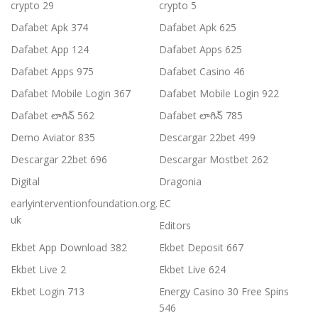
crypto 29
crypto 5
Dafabet Apk 374
Dafabet Apk 625
Dafabet App 124
Dafabet Apps 625
Dafabet Apps 975
Dafabet Casino 46
Dafabet Mobile Login 367
Dafabet Mobile Login 922
Dafabet లాగిన్ 562
Dafabet లాగిన్ 785
Demo Aviator 835
Descargar 22bet 499
Descargar 22bet 696
Descargar Mostbet 262
Digital
Dragonia
earlyinterventionfoundation.org.
EC
uk
Editors
Ekbet App Download 382
Ekbet Deposit 667
Ekbet Live 2
Ekbet Live 624
Ekbet Login 713
Energy Casino 30 Free Spins
546