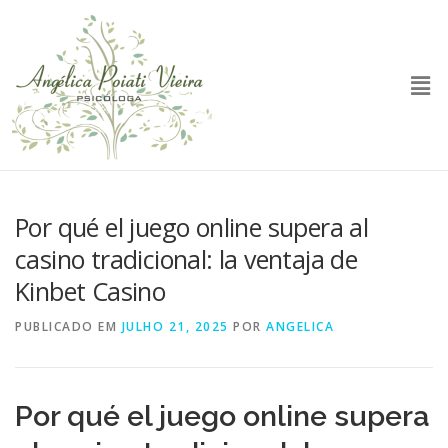
Por qué el juego online supera al
casino tradicional: la ventaja de
Kinbet Casino
PUBLICADO EM
JULHO 21, 2025
POR
ANGELICA
Por qué el juego online supera