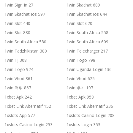
1win Sign In 27
1win Skachat 689
1win Skachat Ios 597
1win Skachat Ios 644
1win Slot 440
1win Slot 620
1win Slot 880
1win South Africa 558
1win South Africa 580
1win South Africa 609
1win Tadzhikistan 380
1win Telecharger 217
1win Tj 308
1win Togo 798
1win Togo 924
1win Uganda Login 136
1win Vhod 361
1win Vhod 625
1win 먹튀 867
1win 후기 197
1xbet Apk 242
1xbet Apk 958
1xbet Link Alternatif 152
1xbet Link Alternatif 236
1xslots App 577
1xslots Casino Login 208
1xslots Casino Login 253
1xslots Login 353