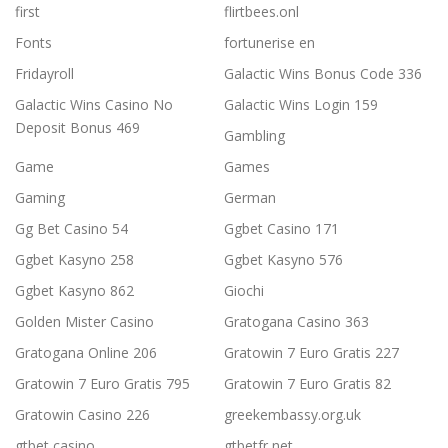
first
flirtbees.onl
Fonts
fortunerise en
Fridayroll
Galactic Wins Bonus Code 336
Galactic Wins Casino No
Galactic Wins Login 159
Deposit Bonus 469
Gambling
Game
Games
Gaming
German
Gg Bet Casino 54
Ggbet Casino 171
Ggbet Kasyno 258
Ggbet Kasyno 576
Ggbet Kasyno 862
Giochi
Golden Mister Casino
Gratogana Casino 363
Gratogana Online 206
Gratowin 7 Euro Gratis 227
Gratowin 7 Euro Gratis 795
Gratowin 7 Euro Gratis 82
Gratowin Casino 226
greekembassy.org.uk
gtbet casino
gtbetfr net