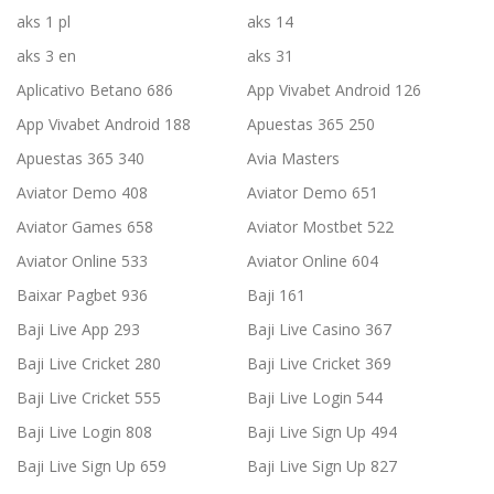
aks 1 pl
aks 14
aks 3 en
aks 31
Aplicativo Betano 686
App Vivabet Android 126
App Vivabet Android 188
Apuestas 365 250
Apuestas 365 340
Avia Masters
Aviator Demo 408
Aviator Demo 651
Aviator Games 658
Aviator Mostbet 522
Aviator Online 533
Aviator Online 604
Baixar Pagbet 936
Baji 161
Baji Live App 293
Baji Live Casino 367
Baji Live Cricket 280
Baji Live Cricket 369
Baji Live Cricket 555
Baji Live Login 544
Baji Live Login 808
Baji Live Sign Up 494
Baji Live Sign Up 659
Baji Live Sign Up 827