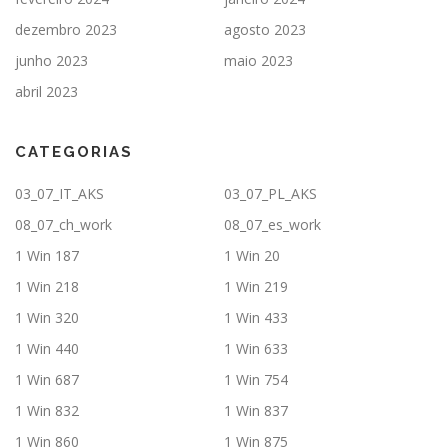
dezembro 2023
agosto 2023
junho 2023
maio 2023
abril 2023
CATEGORIAS
03_07_IT_AKS
03_07_PL_AKS
08_07_ch_work
08_07_es_work
1 Win 187
1 Win 20
1 Win 218
1 Win 219
1 Win 320
1 Win 433
1 Win 440
1 Win 633
1 Win 687
1 Win 754
1 Win 832
1 Win 837
1 Win 860
1 Win 875