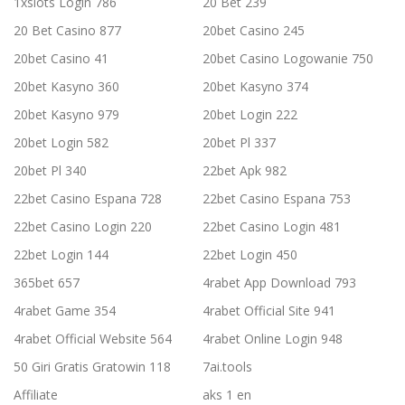
1xslots Login 786
20 Bet 239
20 Bet Casino 877
20bet Casino 245
20bet Casino 41
20bet Casino Logowanie 750
20bet Kasyno 360
20bet Kasyno 374
20bet Kasyno 979
20bet Login 222
20bet Login 582
20bet Pl 337
20bet Pl 340
22bet Apk 982
22bet Casino Espana 728
22bet Casino Espana 753
22bet Casino Login 220
22bet Casino Login 481
22bet Login 144
22bet Login 450
365bet 657
4rabet App Download 793
4rabet Game 354
4rabet Official Site 941
4rabet Official Website 564
4rabet Online Login 948
50 Giri Gratis Gratowin 118
7ai.tools
Affiliate
aks 1 en