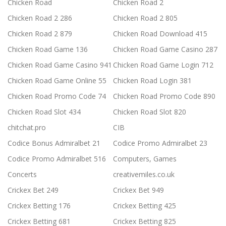
Chicken Road
Chicken Road 2
Chicken Road 2 286
Chicken Road 2 805
Chicken Road 2 879
Chicken Road Download 415
Chicken Road Game 136
Chicken Road Game Casino 287
Chicken Road Game Casino 941
Chicken Road Game Login 712
Chicken Road Game Online 55
Chicken Road Login 381
Chicken Road Promo Code 74
Chicken Road Promo Code 890
Chicken Road Slot 434
Chicken Road Slot 820
chitchat.pro
CIB
Codice Bonus Admiralbet 21
Codice Promo Admiralbet 23
Codice Promo Admiralbet 516
Computers, Games
Concerts
creativemiles.co.uk
Crickex Bet 249
Crickex Bet 949
Crickex Betting 176
Crickex Betting 425
Crickex Betting 681
Crickex Betting 825