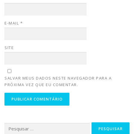
E-MAIL
*
SITE
SALVAR MEUS DADOS NESTE NAVEGADOR PARA A
PRÓXIMA VEZ QUE EU COMENTAR.