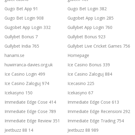
Gugo Bet App 91
Gugo Bet Login 382
Gugo Bet Login 908
Gugobet App Login 285
Gugobet App Login 332
Gullybet App Login 760
Gullybet Bonus 7
Gullybet Bonus 923
Gullybet India 765
Gullybet Live Cricket Games 756
hanami.se
Homepage
huwirranca-davies.org.uk
Ice Casino Bonus 339
Ice Casino Login 499
Ice Casino Zaloguj 884
Ice Casino Zaloguj 974
Icecasino 225
Icekasyno 150
Icekasyno 67
Immediate Edge Cose 414
Immediate Edge Cose 613
Immediate Edge Cose 789
Immediate Edge Recensioni 292
Immediate Edge Review 351
Immediate Edge Trading 754
Jeetbuzz 88 14
Jeetbuzz 88 989