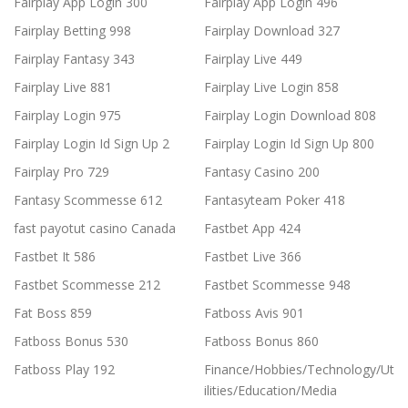
Fairplay App Login 300
Fairplay App Login 496
Fairplay Betting 998
Fairplay Download 327
Fairplay Fantasy 343
Fairplay Live 449
Fairplay Live 881
Fairplay Live Login 858
Fairplay Login 975
Fairplay Login Download 808
Fairplay Login Id Sign Up 2
Fairplay Login Id Sign Up 800
Fairplay Pro 729
Fantasy Casino 200
Fantasy Scommesse 612
Fantasyteam Poker 418
fast payotut casino Canada
Fastbet App 424
Fastbet It 586
Fastbet Live 366
Fastbet Scommesse 212
Fastbet Scommesse 948
Fat Boss 859
Fatboss Avis 901
Fatboss Bonus 530
Fatboss Bonus 860
Fatboss Play 192
Finance/Hobbies/Technology/Ut
ilities/Education/Media