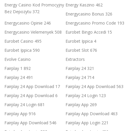
Energy Casino Kod Promocyjny
Energy Kaszino 462
Bez Depozytu 372
Energycasino Bonus 326
Energycasino Opinie 246
Energycasino Promo Code 193
Energycasino Velemenyek 508
Eurobet Bingo Accedi 15
Eurobet Casino 495
Eurobet Ippica 4
Eurobet Ippica 590
Eurobet Slot 676
Evolve Casino
Extractors
Fairplay 1 892
Fairplay 24 321
Fairplay 24 491
Fairplay 24 714
Fairplay 24 App Download 17
Fairplay 24 App Download 563
Fairplay 24 App Download 6
Fairplay 24 Login 123
Fairplay 24 Login 681
Fairplay App 269
Fairplay App 916
Fairplay App Download 463
Fairplay App Download 546
Fairplay App Login 221