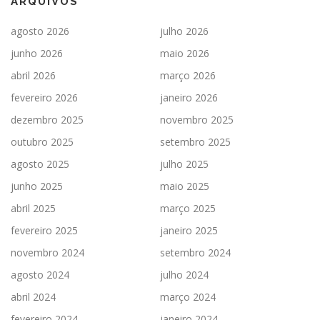
ARQUIVOS
agosto 2026
julho 2026
junho 2026
maio 2026
abril 2026
março 2026
fevereiro 2026
janeiro 2026
dezembro 2025
novembro 2025
outubro 2025
setembro 2025
agosto 2025
julho 2025
junho 2025
maio 2025
abril 2025
março 2025
fevereiro 2025
janeiro 2025
novembro 2024
setembro 2024
agosto 2024
julho 2024
abril 2024
março 2024
fevereiro 2024
janeiro 2024