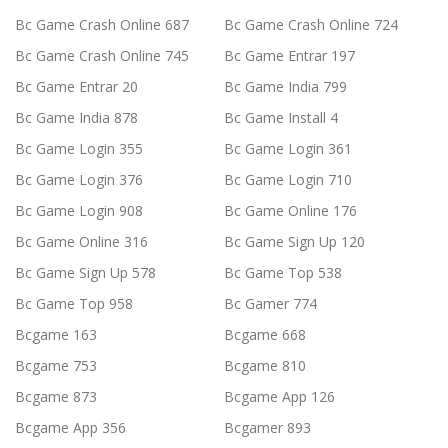
Bc Game Crash Online 687
Bc Game Crash Online 724
Bc Game Crash Online 745
Bc Game Entrar 197
Bc Game Entrar 20
Bc Game India 799
Bc Game India 878
Bc Game Install 4
Bc Game Login 355
Bc Game Login 361
Bc Game Login 376
Bc Game Login 710
Bc Game Login 908
Bc Game Online 176
Bc Game Online 316
Bc Game Sign Up 120
Bc Game Sign Up 578
Bc Game Top 538
Bc Game Top 958
Bc Gamer 774
Bcgame 163
Bcgame 668
Bcgame 753
Bcgame 810
Bcgame 873
Bcgame App 126
Bcgame App 356
Bcgamer 893