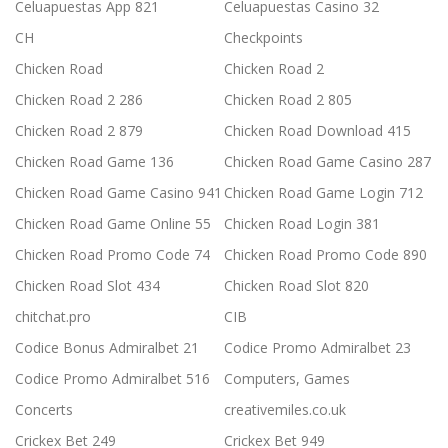
Celuapuestas App 821
Celuapuestas Casino 32
CH
Checkpoints
Chicken Road
Chicken Road 2
Chicken Road 2 286
Chicken Road 2 805
Chicken Road 2 879
Chicken Road Download 415
Chicken Road Game 136
Chicken Road Game Casino 287
Chicken Road Game Casino 941
Chicken Road Game Login 712
Chicken Road Game Online 55
Chicken Road Login 381
Chicken Road Promo Code 74
Chicken Road Promo Code 890
Chicken Road Slot 434
Chicken Road Slot 820
chitchat.pro
CIB
Codice Bonus Admiralbet 21
Codice Promo Admiralbet 23
Codice Promo Admiralbet 516
Computers, Games
Concerts
creativemiles.co.uk
Crickex Bet 249
Crickex Bet 949