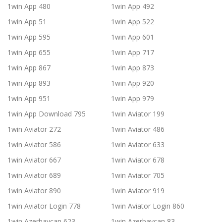
1win App 480
1win App 492
1win App 51
1win App 522
1win App 595
1win App 601
1win App 655
1win App 717
1win App 867
1win App 873
1win App 893
1win App 920
1win App 951
1win App 979
1win App Download 795
1win Aviator 199
1win Aviator 272
1win Aviator 486
1win Aviator 586
1win Aviator 633
1win Aviator 667
1win Aviator 678
1win Aviator 689
1win Aviator 705
1win Aviator 890
1win Aviator 919
1win Aviator Login 778
1win Aviator Login 860
1win Azerbaycan 623
1win Azerbaycan 83