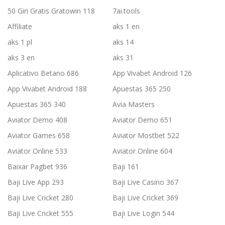
50 Giri Gratis Gratowin 118
7ai.tools
Affiliate
aks 1 en
aks 1 pl
aks 14
aks 3 en
aks 31
Aplicativo Betano 686
App Vivabet Android 126
App Vivabet Android 188
Apuestas 365 250
Apuestas 365 340
Avia Masters
Aviator Demo 408
Aviator Demo 651
Aviator Games 658
Aviator Mostbet 522
Aviator Online 533
Aviator Online 604
Baixar Pagbet 936
Baji 161
Baji Live App 293
Baji Live Casino 367
Baji Live Cricket 280
Baji Live Cricket 369
Baji Live Cricket 555
Baji Live Login 544