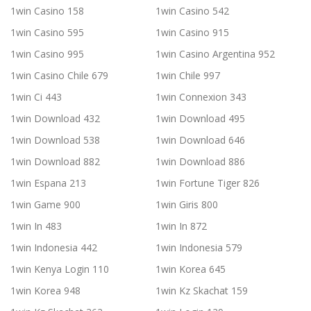
1win Casino 158
1win Casino 542
1win Casino 595
1win Casino 915
1win Casino 995
1win Casino Argentina 952
1win Casino Chile 679
1win Chile 997
1win Ci 443
1win Connexion 343
1win Download 432
1win Download 495
1win Download 538
1win Download 646
1win Download 882
1win Download 886
1win Espana 213
1win Fortune Tiger 826
1win Game 900
1win Giris 800
1win In 483
1win In 872
1win Indonesia 442
1win Indonesia 579
1win Kenya Login 110
1win Korea 645
1win Korea 948
1win Kz Skachat 159