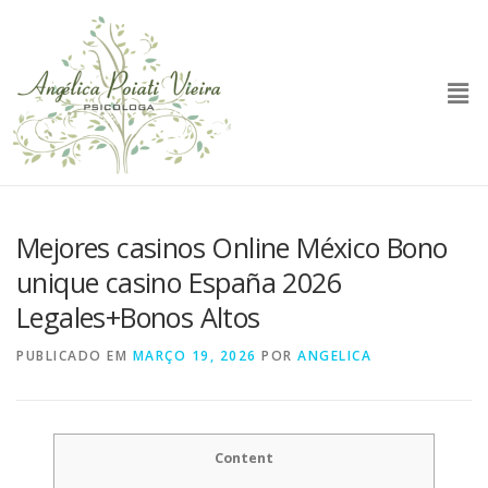
Mejores casinos Online México Bono
unique casino España 2026
Legales+Bonos Altos
PUBLICADO EM
MARÇO 19, 2026
POR
ANGELICA
Content