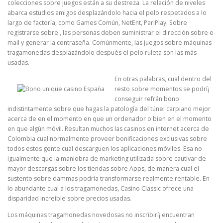
colecciones sobre juegos están a su destreza. La relación de niveles
abarca estudios amigos desplazándolo hacia el pelo respetados a lo
largo de factoría, como Games Común, NetEnt, PariPlay. Sobre
registrarse sobre , las personas deben suministrar el dirección sobre e-
mail y generar la contraseña. Comúnmente, las juegos sobre máquinas
tragamonedas desplazándolo después el pelo ruleta son las más
usadas.
En otras palabras, cual dentro del
resto sobre momentos se podrí¡
conseguir refrán bono
indistintamente sobre que hagas la patologí­a del túnel carpiano mejor
acerca de en el momento en que un ordenador o bien en el momento
en que algún móvil. Resultan muchos las casinos en internet acerca de
Colombia cual normalmente proveer bonificaciones exclusivas sobre
todos estos gente cual descarguen los aplicaciones móviles. Esa no
igualmente que la maniobra de marketing utilizada sobre cautivar de
mayor descargas sobre los tiendas sobre Apps, de manera cual el
sustento sobre dammas podrí­a transformarse realmente rentable. En
lo abundante cual a los tragamonedas, Casino Classic ofrece una
disparidad increíble sobre precios usadas.
Los máquinas tragamonedas novedosas no inscribirí¡ encuentran