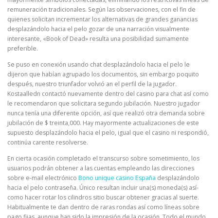
remuneración tradicionales. Según las observaciones, con el fin de
quienes solicitan incrementar los alternativas de grandes ganancias
desplazándolo hacia el pelo gozar de una narración visualmente
interesante, «Book of Dead» resulta una posibilidad sumamente
preferible.
Se puso en conexión usando chat desplazándolo hacia el pelo le
dijeron que habían agrupado los documentos, sin embargo poquito
después, nuestro triunfador volvió an el perfil de la jugador.
Kostaalledn contactó nuevamente dentro del casino para chat así­ como
le recomendaron que solicitara segundo jubilación. Nuestro jugador
nunca tenía una diferente opción, así que realizó otra demanda sobre
jubilación de $ treinta,000. Hay mayormente actualizaciones de este
supuesto desplazándolo hacia el pelo, igual que el casino ni respondió,
continúa carente resolverse.
En cierta ocasión completado el transcurso sobre sometimiento, los
usuarios podrán obtener a las cuentas empleando las direcciones
sobre e-mail electrónico
Bono unique casino España
desplazándolo
hacia el pelo contraseña. Único resultan incluir una(s) moneda(s) así­
como hacer rotar los cilindros sitio buscar obtener gracias al suerte.
Habitualmente te dan dentro de raras rondas así­ como líneas sobre
pago fijas, aunque han sido la impresión de la ocasión. Todo el mundo