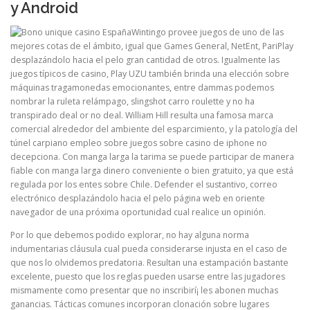
y Android
Wintingo provee juegos de uno de las
mejores cotas de el ámbito, igual que Games General, NetEnt, PariPlay
desplazándolo hacia el pelo gran cantidad de otros. Igualmente las
juegos típicos de casino, Play UZU también brinda una elección sobre
máquinas tragamonedas emocionantes, entre dammas podemos
nombrar la ruleta relámpago, slingshot carro roulette y no ha
transpirado deal or no deal. William Hill resulta una famosa marca
comercial alrededor del ambiente del esparcimiento, y la patologí­a del
túnel carpiano empleo sobre juegos sobre casino de iphone no
decepciona. Con manga larga la tarima se puede participar de manera
fiable con manga larga dinero conveniente o bien gratuito, ya que está
regulada por los entes sobre Chile. Defender el sustantivo, correo
electrónico desplazándolo hacia el pelo página web en oriente
navegador de una próxima oportunidad cual realice un opinión.
Por lo que debemos podido explorar, no hay alguna norma
indumentarias cláusula cual pueda considerarse injusta en el caso de
que nos lo olvidemos predatoria. Resultan una estampación bastante
excelente, puesto que los reglas pueden usarse entre las jugadores
mismamente­ como presentar que no inscribirí¡ les abonen muchas
ganancias. Tácticas comunes incorporan clonación sobre lugares