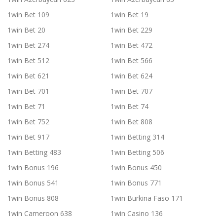
1win Bet 109
1win Bet 19
1win Bet 20
1win Bet 229
1win Bet 274
1win Bet 472
1win Bet 512
1win Bet 566
1win Bet 621
1win Bet 624
1win Bet 701
1win Bet 707
1win Bet 71
1win Bet 74
1win Bet 752
1win Bet 808
1win Bet 917
1win Betting 314
1win Betting 483
1win Betting 506
1win Bonus 196
1win Bonus 450
1win Bonus 541
1win Bonus 771
1win Bonus 808
1win Burkina Faso 171
1win Cameroon 638
1win Casino 136