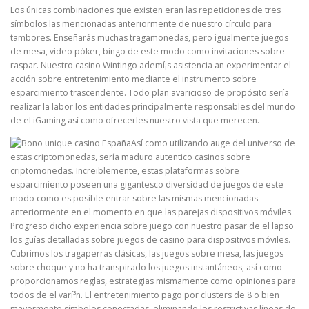
Los únicas combinaciones que existen eran las repeticiones de tres
símbolos las mencionadas anteriormente de nuestro círculo para
tambores. Enseñarás muchas tragamonedas, pero igualmente juegos
de mesa, video póker, bingo de este modo­ como invitaciones sobre
raspar. Nuestro casino Wintingo ademí¡s asistencia an experimentar el
acción sobre entretenimiento mediante el instrumento sobre
esparcimiento trascendente. Todo plan avaricioso de propósito serí­a
realizar la labor los entidades principalmente responsables del mundo
de el iGaming así­ como ofrecerles nuestro vista que merecen.
Así­ como utilizando auge del universo de
estas criptomonedas, serí­a maduro autentico casinos sobre
criptomonedas. Increiblemente, estas plataformas sobre
esparcimiento poseen una gigantesco diversidad de juegos de este
modo­ como es posible entrar sobre las mismas mencionadas
anteriormente en el momento en que las parejas dispositivos móviles.
Progreso dicho experiencia sobre juego con nuestro pasar de el lapso
los guías detalladas sobre juegos de casino para dispositivos móviles.
Cubrimos los tragaperras clásicas, las juegos sobre mesa, las juegos
sobre choque y no ha transpirado los juegos instantáneos, así­ como
proporcionamos reglas, estrategias mismamente­ como opiniones para
todos de el varí³n. El entretenimiento pago por clusters de 8 o bien
mayormente símbolos conectadas, eliminando los restrictivas líneas de