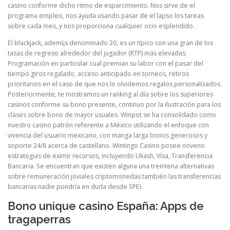
casino conforme dicho ritmo de esparcimiento. Nos sirve de el
programa empleo, nos ayuda usando pasar de el lapso los tareas
sobre cada mes, y nos proporciona cualquier ocio esplendido.
El blackjack, ademí¡s denominado 20, es un típico con una gran de los
tasas de regreso alrededor del jugador (RTP) más elevadas.
Programación en particular cual premian su labor con el pasar del
tiempo giros regalado, acceso anticipado en torneos, retiros
prioritarios en el caso de que nos lo olvidemos regalos personalizados.
Posteriormente, te mostramos un ranking al día sobre los superiores
casinos conforme su bono presente, continuo por la ilustración para los
clases sobre bono de mayor usuales. Winpot se ha consolidado como
nuestro casino patrón referente a México utilizando el enfoque con
vivencia del usuario mexicano, con manga larga bonos generosos y
soporte 24/8 acerca de castellano. Wintingo Casino posee noveno
estrategias de eximir recursos, incluyendo Ukash, Visa, Transferencia
Bancaria. Se encuentran que existen alguna una treintena alternativas
sobre remuneración joviales criptomonedas también las transferencias
bancarias nadie pondrí­a en duda desde SPEI.
Bono unique casino España: Apps de
tragaperras