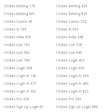
Crickex Betting 176
Crickex Betting 425
Crickex Betting 681
Crickex Betting 825
Crickex Casino 49
Crickex Casino 532
Crickex In 189
Crickex In 693
Crickex India 939
Crickex India 948
Crickex Live 185
Crickex Live 328
Crickex Live 365
Crickex Live 640
Crickex Live 796
Crickex Login 402
Crickex Login 458
Crickex Login 665
Crickex Login In 140
Crickex Login In 344
Crickex Login In 477
Crickex Login In 483
Crickex Login In 562
Crickex Login In 825
Crickex Pro 420
Crickex Pro 556
Crickex Sign Up Login 65
Crickex Sign Up Login 986