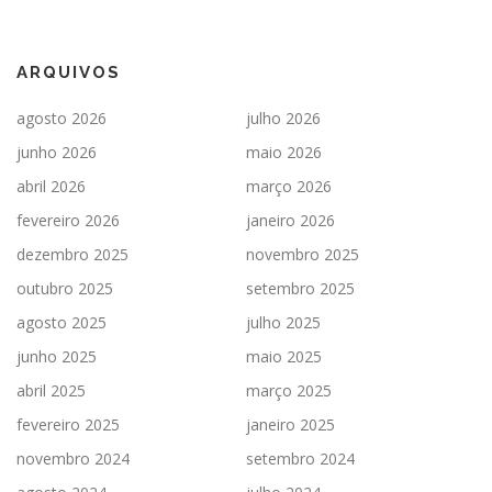
ARQUIVOS
agosto 2026
julho 2026
junho 2026
maio 2026
abril 2026
março 2026
fevereiro 2026
janeiro 2026
dezembro 2025
novembro 2025
outubro 2025
setembro 2025
agosto 2025
julho 2025
junho 2025
maio 2025
abril 2025
março 2025
fevereiro 2025
janeiro 2025
novembro 2024
setembro 2024