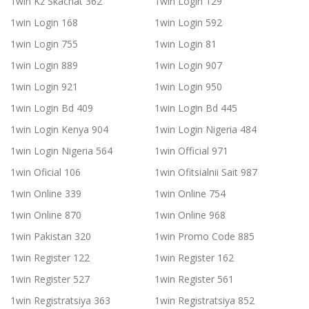
1win Kz Skachat 362
1win Login 129
1win Login 168
1win Login 592
1win Login 755
1win Login 81
1win Login 889
1win Login 907
1win Login 921
1win Login 950
1win Login Bd 409
1win Login Bd 445
1win Login Kenya 904
1win Login Nigeria 484
1win Login Nigeria 564
1win Official 971
1win Oficial 106
1win Ofitsialnii Sait 987
1win Online 339
1win Online 754
1win Online 870
1win Online 968
1win Pakistan 320
1win Promo Code 885
1win Register 122
1win Register 162
1win Register 527
1win Register 561
1win Registratsiya 363
1win Registratsiya 852