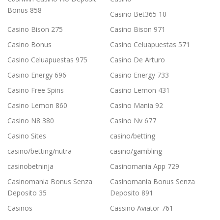
Bonus 858
Casino Bet365 10
Casino Bison 275
Casino Bison 971
Casino Bonus
Casino Celuapuestas 571
Casino Celuapuestas 975
Casino De Arturo
Casino Energy 696
Casino Energy 733
Casino Free Spins
Casino Lemon 431
Casino Lemon 860
Casino Mania 92
Casino N8 380
Casino Nv 677
Casino Sites
casino/betting
casino/betting/nutra
casino/gambling
casinobetninja
Casinomania App 729
Casinomania Bonus Senza
Casinomania Bonus Senza
Deposito 35
Deposito 891
Casinos
Cassino Aviator 761