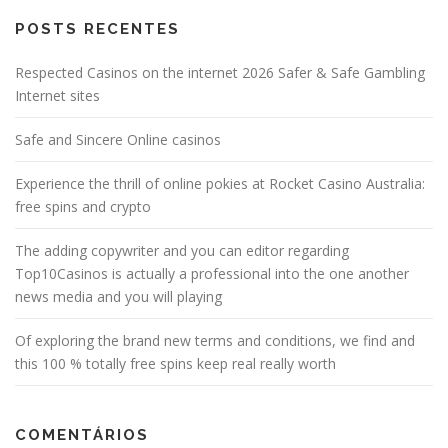
POSTS RECENTES
Respected Casinos on the internet 2026 Safer & Safe Gambling
Internet sites
Safe and Sincere Online casinos
Experience the thrill of online pokies at Rocket Casino Australia:
free spins and crypto
The adding copywriter and you can editor regarding
Top10Casinos is actually a professional into the one another
news media and you will playing
Of exploring the brand new terms and conditions, we find and
this 100 % totally free spins keep real really worth
COMENTÁRIOS