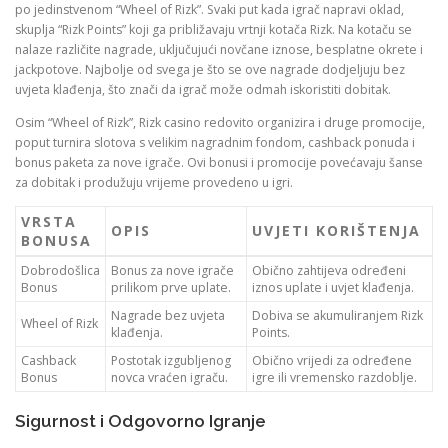
po jedinstvenom “Wheel of Rizk”. Svaki put kada igrač napravi oklad,
skuplja “Rizk Points” koji ga približavaju vrtnji kotača Rizk. Na kotaču se
nalaze različite nagrade, uključujući novčane iznose, besplatne okrete i
jackpotove. Najbolje od svega je što se ove nagrade dodjeljuju bez
uvjeta klađenja, što znači da igrač može odmah iskoristiti dobitak.
Osim “Wheel of Rizk”, Rizk casino redovito organizira i druge promocije,
poput turnira slotova s velikim nagradnim fondom, cashback ponuda i
bonus paketa za nove igrače. Ovi bonusi i promocije povećavaju šanse
za dobitak i produžuju vrijeme provedeno u igri.
VRSTA
OPIS
UVJETI KORIŠTENJA
BONUSA
Dobrodošlica
Bonus za nove igrače
Obično zahtijeva određeni
Bonus
prilikom prve uplate.
iznos uplate i uvjet klađenja.
Nagrade bez uvjeta
Dobiva se akumuliranjem Rizk
Wheel of Rizk
klađenja.
Points.
Cashback
Postotak izgubljenog
Obično vrijedi za određene
Bonus
novca vraćen igraču.
igre ili vremensko razdoblje.
Sigurnost i Odgovorno Igranje