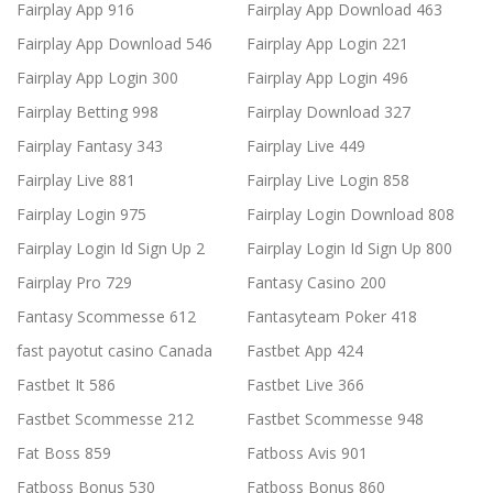
Fairplay App 916
Fairplay App Download 463
Fairplay App Download 546
Fairplay App Login 221
Fairplay App Login 300
Fairplay App Login 496
Fairplay Betting 998
Fairplay Download 327
Fairplay Fantasy 343
Fairplay Live 449
Fairplay Live 881
Fairplay Live Login 858
Fairplay Login 975
Fairplay Login Download 808
Fairplay Login Id Sign Up 2
Fairplay Login Id Sign Up 800
Fairplay Pro 729
Fantasy Casino 200
Fantasy Scommesse 612
Fantasyteam Poker 418
fast payotut casino Canada
Fastbet App 424
Fastbet It 586
Fastbet Live 366
Fastbet Scommesse 212
Fastbet Scommesse 948
Fat Boss 859
Fatboss Avis 901
Fatboss Bonus 530
Fatboss Bonus 860