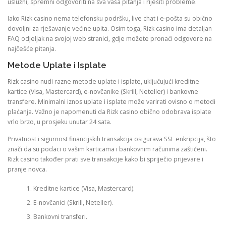
uslužni, spremni odgovoriti na sva vaša pitanja i riješiti probleme.
Iako Rizk casino nema telefonsku podršku, live chat i e-pošta su obično
dovoljni za rješavanje većine upita. Osim toga, Rizk casino ima detaljan
FAQ odjeljak na svojoj web stranici, gdje možete pronaći odgovore na
najčešće pitanja.
Metode Uplate i Isplate
Rizk casino nudi razne metode uplate i isplate, uključujući kreditne
kartice (Visa, Mastercard), e-novčanike (Skrill, Neteller) i bankovne
transfere. Minimalni iznos uplate i isplate može varirati ovisno o metodi
plaćanja. Važno je napomenuti da Rizk casino obično odobrava isplate
vrlo brzo, u prosjeku unutar 24 sata.
Privatnost i sigurnost financijskih transakcija osigurava SSL enkripcija, što
znači da su podaci o vašim karticama i bankovnim računima zaštićeni.
Rizk casino također prati sve transakcije kako bi spriječio prijevare i
pranje novca.
Kreditne kartice (Visa, Mastercard).
E-novčanici (Skrill, Neteller).
Bankovni transferi.