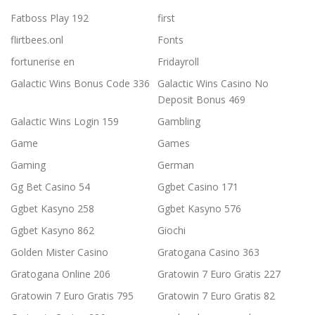
Fatboss Play 192
first
flirtbees.onl
Fonts
fortunerise en
Fridayroll
Galactic Wins Bonus Code 336
Galactic Wins Casino No
Deposit Bonus 469
Galactic Wins Login 159
Gambling
Game
Games
Gaming
German
Gg Bet Casino 54
Ggbet Casino 171
Ggbet Kasyno 258
Ggbet Kasyno 576
Ggbet Kasyno 862
Giochi
Golden Mister Casino
Gratogana Casino 363
Gratogana Online 206
Gratowin 7 Euro Gratis 227
Gratowin 7 Euro Gratis 795
Gratowin 7 Euro Gratis 82