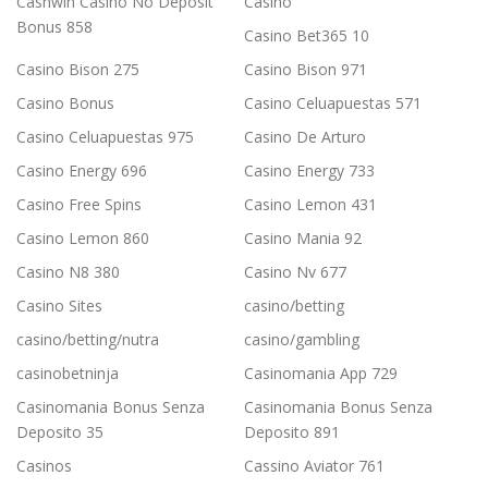
Cashwin Casino No Deposit
Casino
Bonus 858
Casino Bet365 10
Casino Bison 275
Casino Bison 971
Casino Bonus
Casino Celuapuestas 571
Casino Celuapuestas 975
Casino De Arturo
Casino Energy 696
Casino Energy 733
Casino Free Spins
Casino Lemon 431
Casino Lemon 860
Casino Mania 92
Casino N8 380
Casino Nv 677
Casino Sites
casino/betting
casino/betting/nutra
casino/gambling
casinobetninja
Casinomania App 729
Casinomania Bonus Senza
Casinomania Bonus Senza
Deposito 35
Deposito 891
Casinos
Cassino Aviator 761