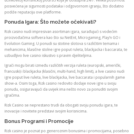
učinkovitoj korisničkoj podršci koja je dostupna 24/7. Velika pozornost
posvećena je sigurnosti podataka i odgovornom igranju, što dodatno
podiže reputaciju ove platforme.
Ponuda Igara: Što možete očekivati?
Rizk casino nudi impresivan asortiman igara, surađujući s vodećim
proizvođačima softvera kao što su NetEnt, Microgaming, Play’n GO i
Evolution Gaming. U ponudi su stotine slotova s različitim temama i
mehanicima, klasične stolne igre poput ruleta, blackjacka i baccarata, te
uzbudljivo live casino iskustvo s pravim djeliteljima.
Igrači mogu birati između različitih verzija ruleta (europski, američki,
francuski) i blackjacka (klasični, multi-hand, high limit), a live casino nudi
igre poput live ruleta, live blackjacka, live baccarata i popularnih game
show-a. Osim toga, Rizk casino redovito dodaje nove igre u svoju
ponudu, osiguravajući da uvijek ima nešto novo za ponuditi svojim
igračima.
Rizk Casino se neprestano trudi da obogati svoju ponudu igara, te
inovacije i novitete predstavi svojim korisnicima.
Bonus Programi i Promocije
Rizk casino je poznat po generoznim bonusima i promocijama, posebno