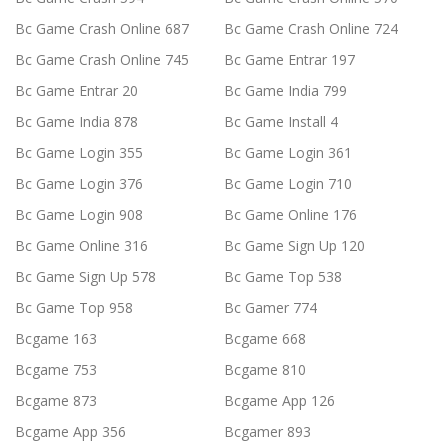
Bc Game Crash Online 687
Bc Game Crash Online 724
Bc Game Crash Online 745
Bc Game Entrar 197
Bc Game Entrar 20
Bc Game India 799
Bc Game India 878
Bc Game Install 4
Bc Game Login 355
Bc Game Login 361
Bc Game Login 376
Bc Game Login 710
Bc Game Login 908
Bc Game Online 176
Bc Game Online 316
Bc Game Sign Up 120
Bc Game Sign Up 578
Bc Game Top 538
Bc Game Top 958
Bc Gamer 774
Bcgame 163
Bcgame 668
Bcgame 753
Bcgame 810
Bcgame 873
Bcgame App 126
Bcgame App 356
Bcgamer 893