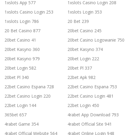
1xslots App 577
1xslots Casino Login 208
1xslots Casino Login 253
1xslots Login 353
1xslots Login 786
20 Bet 239
20 Bet Casino 877
20bet Casino 245
20bet Casino 41
20bet Casino Logowanie 750
20bet Kasyno 360
20bet Kasyno 374
20bet Kasyno 979
20bet Login 222
20bet Login 582
20bet Pl 337
20bet Pl 340
22bet Apk 982
22bet Casino Espana 728
22bet Casino Espana 753
22bet Casino Login 220
22bet Casino Login 481
22bet Login 144
22bet Login 450
365bet 657
4rabet App Download 793
4rabet Game 354
4rabet Official Site 941
4rabet Official Website 564
4rabet Online Login 948